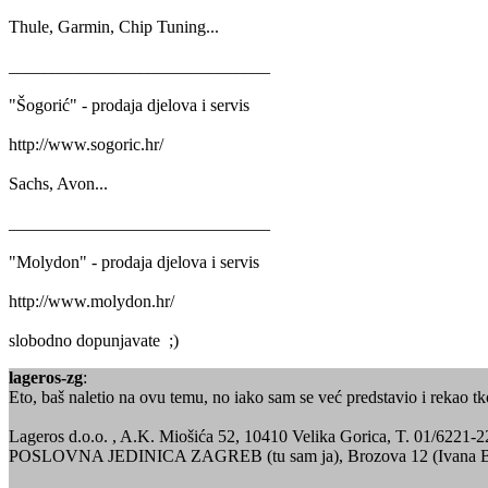
Thule, Garmin, Chip Tuning...
______________________________
"Šogorić" - prodaja djelova i servis
http://www.sogoric.hr/
Sachs, Avon...
______________________________
"Molydon" - prodaja djelova i servis
http://www.molydon.hr/
slobodno dopunjavate ;)
lageros-zg
:
Eto, baš naletio na ovu temu, no iako sam se već predstavio i rekao 
Lageros d.o.o. , A.K. Miošića 52, 10410 Velika Gorica, T. 01/6221-2
POSLOVNA JEDINICA ZAGREB (tu sam ja), Brozova 12 (Ivana Broz