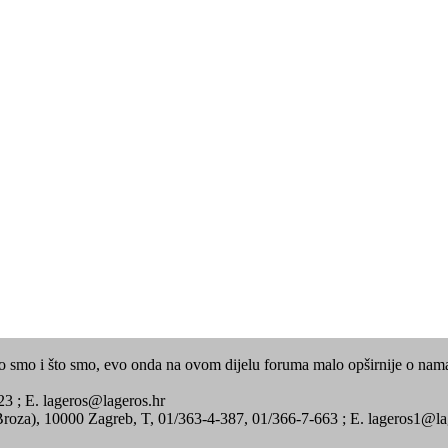
tko smo i što smo, evo onda na ovom dijelu foruma malo opširnije o nam
23 ; E.
lageros@lageros.hr
a), 10000 Zagreb, T, 01/363-4-387, 01/366-7-663 ; E.
lageros1@la