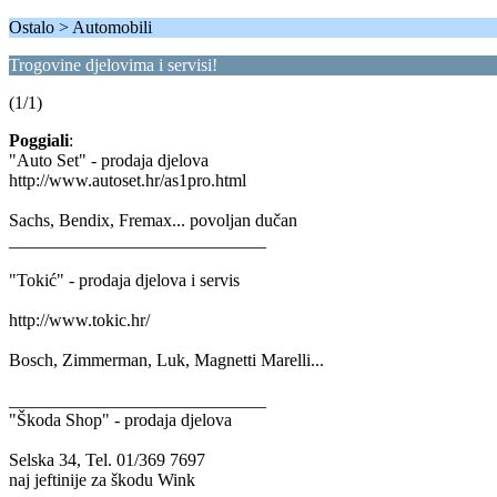
Ostalo > Automobili
Trogovine djelovima i servisi!
(1/1)
Poggiali
:
"Auto Set" - prodaja djelova
http://www.autoset.hr/as1pro.html
Sachs, Bendix, Fremax... povoljan dučan
_____________________________
"Tokić" - prodaja djelova i servis
http://www.tokic.hr/
Bosch, Zimmerman, Luk, Magnetti Marelli...
_____________________________
"Škoda Shop" - prodaja djelova
Selska 34, Tel. 01/369 7697
naj jeftinije za škodu Wink