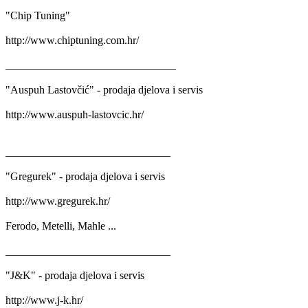
"Chip Tuning"
http://www.chiptuning.com.hr/
_______________________________
"Auspuh Lastovčić" - prodaja djelova i servis
http://www.auspuh-lastovcic.hr/
______________________________
"Gregurek" - prodaja djelova i servis
http://www.gregurek.hr/
Ferodo, Metelli, Mahle ...
______________________________
"J&K" - prodaja djelova i servis
http://www.j-k.hr/