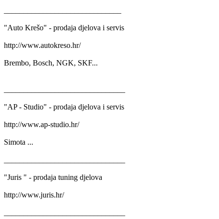
______________________________
"Auto Krešo" - prodaja djelova i servis
http://www.autokreso.hr/
Brembo, Bosch, NGK, SKF...
_______________________________
"AP - Studio" - prodaja djelova i servis
http://www.ap-studio.hr/
Simota ...
_______________________________
"Juris " - prodaja tuning djelova
http://www.juris.hr/
_______________________________