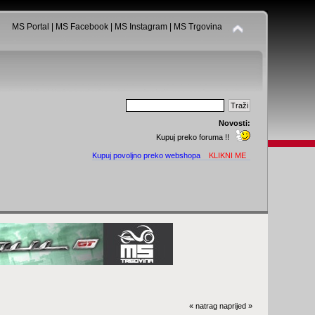
MS Portal
|
MS Facebook
|
MS Instagram
|
MS Trgovina
Novosti:
Kupuj preko foruma !!
Kupuj povoljno preko webshopa
KLIKNI ME
« natrag
naprijed »