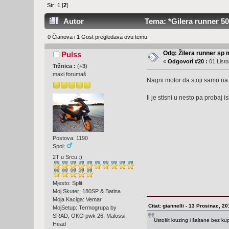
Str:
1
[
2
]
Autor
Tema: *Gilera runner 50
0 Članova i 1 Gost pregledava ovu temu.
Odg: Žilera runner sp 
Pulss
«
Odgovori #20 :
01 Listo
Tržnica :
(
+3
)
maxi forumaš
Nagni motor da stoji samo na
Il je stisni u nesto pa probaj i
Postova: 1190
Spol:
2T u Srcu :)
Mjesto: Split
Moj Skuter: 180SP & Batina
Moja Kaciga: Vemar
Citat: giannelli - 13 Prosinac, 2
MojSetup: Termogrupa by
SRAD, OKO pwk 26, Malossi
Ustošit kruzing i šaltane bez k
Head