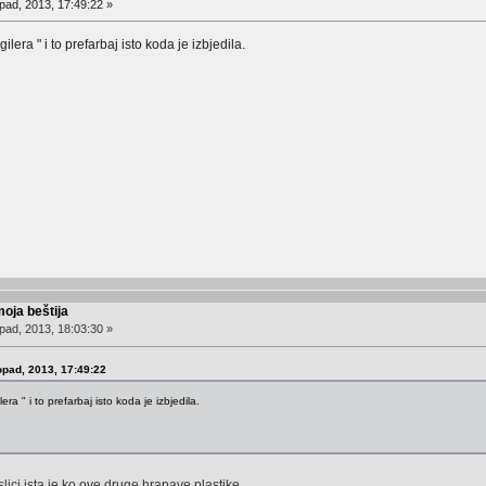
pad, 2013, 17:49:22 »
gilera " i to prefarbaj isto koda je izbjedila.
moja beštija
pad, 2013, 18:03:30 »
topad, 2013, 17:49:22
era " i to prefarbaj isto koda je izbjedila.
 slici,ista je ko ove druge hrapave plastike