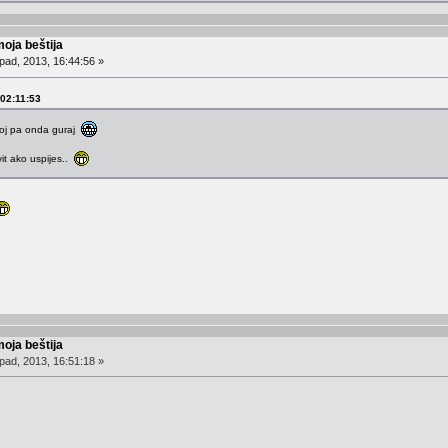
moja beštija
pad, 2013, 16:44:56 »
 02:11:53
joj pa onda guraj
ivit ako uspijes..
moja beštija
pad, 2013, 16:51:18 »