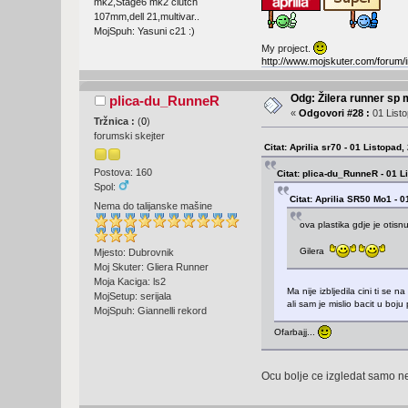
mk2,Stage6 mk2 clutch
107mm,dell 21,multivar..
MojSpuh: Yasuni c21 :)
My project.
http://www.mojskuter.com/forum/i
Odg: Žilera runner sp 
plica-du_RunneR
«
Odgovori #28 :
01 Listo
Tržnica :
(
0
)
forumski skejter
Citat: Aprilia sr70 - 01 Listopad
Postova: 160
Citat: plica-du_RunneR - 01 L
Spol:
Citat: Aprilia SR50 Mo1 - 
Nema do talijanske mašine
ova plastika gdje je otisnut
Gilera
Mjesto: Dubrovnik
Moj Skuter: Gliera Runner
Moja Kaciga: ls2
Ma nije izbljedila cini ti se n
MojSetup: serijala
ali sam je mislio bacit u boj
MojSpuh: Giannelli rekord
Ofarbajj...
Ocu bolje ce izgledat samo ne