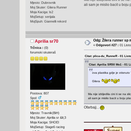
Mjesto: Dubrovnik
ali sam je mislio bacit u boj
Moj Skuter: Gliera Runner
Moja Kaciga: ls2
MojSetup: serijala
MojSpuh: Giannelli rekord
Odg: Žilera runner sp 
Aprilia sr70
«
Odgovori #27 :
01 Listo
Tržnica :
(
0
)
forumski skuteraš
Citat: plica-du_RunneR - 01 List
Citat: Aprilia SR50 Mo1 - 01 
ova plastika gdje je otisnuto "
Gilera
Postova: 807
Ma nije izbljedila cini ti se na s
Spol:
ali sam je mislio bacit u boju p
Ofarbajj...
Mjesto: Travnik(BiH)
Moj Skuter: Aprilia sr &lt;3
Moja Kaciga: SHOEI
MojSetup: Stage6 racing