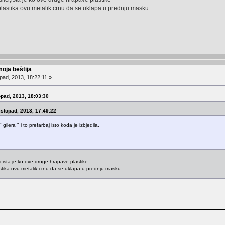
u plastika ovu metalik crnu da se uklapa u prednju masku
moja beštija
pad, 2013, 18:22:11 »
opad, 2013, 18:03:30
Listopad, 2013, 17:49:22
 gilera " i to prefarbaj isto koda je izbjedila.
lici,ista je ko ove druge hrapave plastike
lastika ovu metalik crnu da se uklapa u prednju masku