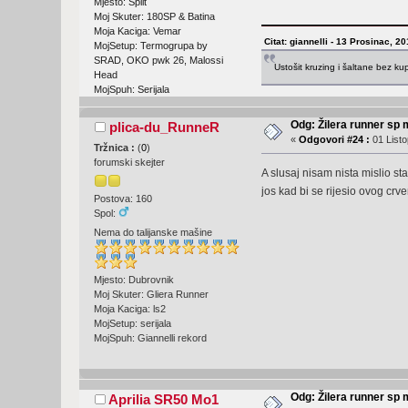
Mjesto: Split
Moj Skuter: 180SP & Batina
Moja Kaciga: Vemar
Citat: giannelli - 13 Prosinac, 2
MojSetup: Termogrupa by
SRAD, OKO pwk 26, Malossi
Ustošit kruzing i šaltane bez k
Head
MojSpuh: Serijala
Odg: Žilera runner sp 
plica-du_RunneR
«
Odgovori #24 :
01 Listo
Tržnica :
(
0
)
forumski skejter
A slusaj nisam nista mislio sta
jos kad bi se rijesio ovog cr
Postova: 160
Spol:
Nema do talijanske mašine
Mjesto: Dubrovnik
Moj Skuter: Gliera Runner
Moja Kaciga: ls2
MojSetup: serijala
MojSpuh: Giannelli rekord
Odg: Žilera runner sp 
Aprilia SR50 Mo1