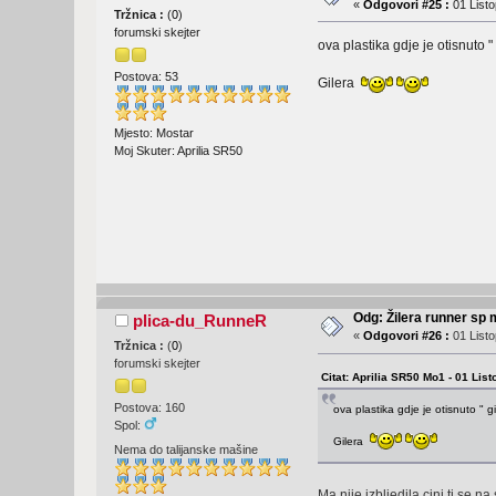
«
Odgovori #25 :
01 Listo
Tržnica :
(
0
)
forumski skejter
ova plastika gdje je otisnuto " 
Postova: 53
Gilera
Mjesto: Mostar
Moj Skuter: Aprilia SR50
Odg: Žilera runner sp 
plica-du_RunneR
«
Odgovori #26 :
01 Listo
Tržnica :
(
0
)
forumski skejter
Citat: Aprilia SR50 Mo1 - 01 Lis
Postova: 160
ova plastika gdje je otisnuto " gil
Spol:
Gilera
Nema do talijanske mašine
Ma nije izbljedila cini ti se na