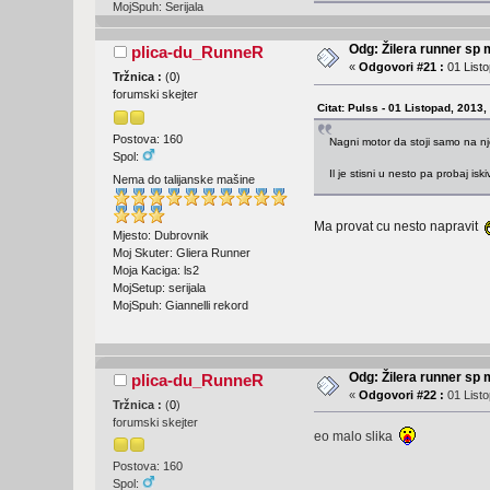
MojSpuh: Serijala
Odg: Žilera runner sp 
plica-du_RunneR
«
Odgovori #21 :
01 Listo
Tržnica :
(
0
)
forumski skejter
Citat: Pulss - 01 Listopad, 2013,
Postova: 160
Nagni motor da stoji samo na n
Spol:
Il je stisni u nesto pa probaj isk
Nema do talijanske mašine
Ma provat cu nesto napravit
Mjesto: Dubrovnik
Moj Skuter: Gliera Runner
Moja Kaciga: ls2
MojSetup: serijala
MojSpuh: Giannelli rekord
Odg: Žilera runner sp 
plica-du_RunneR
«
Odgovori #22 :
01 Listo
Tržnica :
(
0
)
forumski skejter
eo malo slika
Postova: 160
Spol: