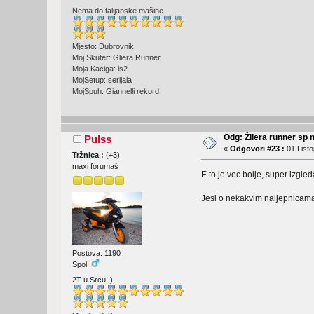
Nema do talijanske mašine
Mjesto: Dubrovnik
Moj Skuter: Gliera Runner
Moja Kaciga: ls2
MojSetup: serijala
MojSpuh: Giannelli rekord
Odg: Žilera runner sp 
Pulss
«
Odgovori #23 :
01 Listo
Tržnica :
(
+3
)
maxi forumaš
E to je vec bolje, super izgled
Jesi o nekakvim naljepnicama
Postova: 1190
Spol:
2T u Srcu :)