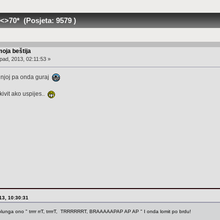
<>70* (Posjeta: 9579 )
moja beštija
pad, 2013, 02:11:53 »
 njoj pa onda guraj
skivit ako uspijes..
013, 10:30:31
uplunga ono " trrrr rrT, trrrrT, TRRRRRRT, BRAAAAAPAP AP AP " I onda lomit po brdu!