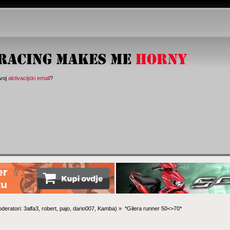
svoj
aktivacijski email
?
deratori:
3alfa3
,
robert
,
pajo
,
dario007
,
Kamba
) »
*Gilera runner 50<>70*