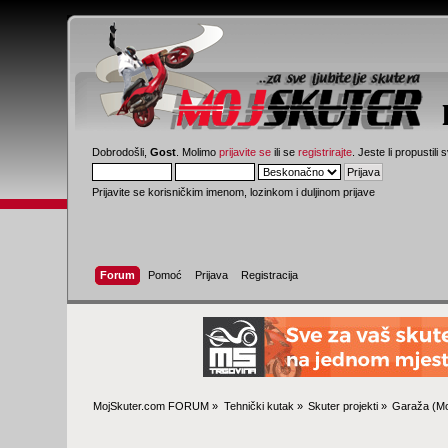
Dobrodošli,
Gost
. Molimo
prijavite se
ili se
registrirajte
. Jeste li propustili 
Prijavite se korisničkim imenom, lozinkom i duljinom prijave
Forum
Pomoć
Prijava
Registracija
MojSkuter.com FORUM
»
Tehnički kutak
»
Skuter projekti
»
Garaža
(Mo