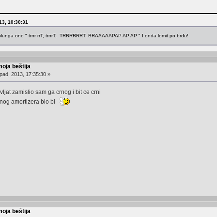
013, 10:30:31
uplunga ono " trrrr rrT, trrrrT, TRRRRRRT, BRAAAAAPAP AP AP " I onda lomit po brdu!
moja beštija
pad, 2013, 17:35:30 »
vljat zamislio sam ga crnog i bit ce crni
venog amortizera bio bi
moja beštija