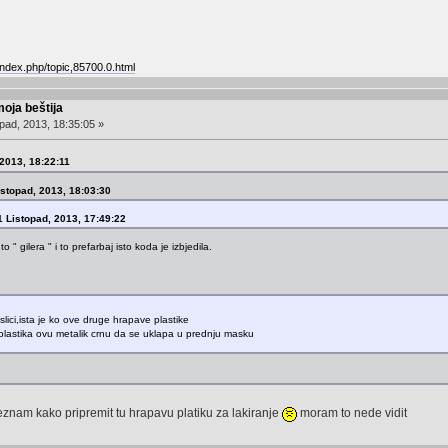
ndex.php/topic,85700.0.html
moja beštija
pad, 2013, 18:35:05 »
, 2013, 18:22:11
istopad, 2013, 18:03:30
01 Listopad, 2013, 17:49:22
o " gilera " i to prefarbaj isto koda je izbjedila.
a slici,ista je ko ove druge hrapave plastike
u plastika ovu metalik crnu da se uklapa u prednju masku
znam kako pripremit tu hrapavu platiku za lakiranje
moram to nede vidit