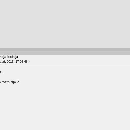
moja beštija
pad, 2013, 17:26:48 »
a..
 razmislja ?