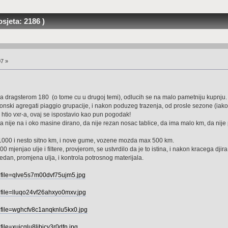
jeta: 2186 )
07 »
a dragsterom 180 (o tome cu u drugoj temi), odlucih se na malo pametniju kupnju.
ogonski agregati piaggio grupacije, i nakon poduzeg trazenja, od prosle sezone (i
htio vxr-a, ovaj se ispostavio kao pun pogodak!
ta nije na i oko masine dirano, da nije rezan nosac tablice, da ima malo km, da nije 
1000 i nesto sitno km, i nove gume, vozene mozda max 500 km.
0 mjenjao ulje i filtere, provjerom, se ustvrdilo da je to istina, i nakon kracega djira
edan, promjena ulja, i kontrola potrosnog materijala.
p?file=qlve5s7m00dvf75ujm5.jpg
p?file=lluqo24vf26ahxyo0mxv.jpg
p?file=wghcfv8c1anqknlu5kx0.jpg
file=xujcglu8ljbicv3r0dfn.jpg