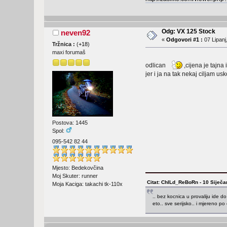
Odg: VX 125 Stock
neven92
«
Odgovori #1 :
07 Lipanj
Tržnica :
(
+18
)
maxi forumaš
odlican
,cijena je tajna 
jer i ja na tak nekaj ciljam u
Postova: 1445
Spol:
095-542 82 44
Mjesto: Bedekovčina
Moj Skuter: runner
Citat: ChILd_ReBoRn - 10 Siječa
Moja Kaciga: takachi tk-110x
.. bez kocnica u provaliju ide do 
eto.. sve serijsko.. i mjereno po