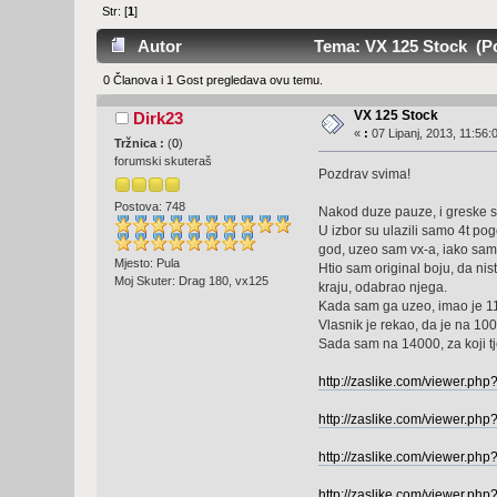
Str: [
1
]
Autor
Tema: VX 125 Stock (Pos
0 Članova i 1 Gost pregledava ovu temu.
VX 125 Stock
Dirk23
«
:
07 Lipanj, 2013, 11:56:
Tržnica :
(
0
)
forumski skuteraš
Pozdrav svima!
Postova: 748
Nakod duze pauze, i greske s
U izbor su ulazili samo 4t p
god, uzeo sam vx-a, iako sam 
Mjesto: Pula
Htio sam original boju, da nis
Moj Skuter: Drag 180, vx125
kraju, odabrao njega.
Kada sam ga uzeo, imao je 1
Vlasnik je rekao, da je na 1000
Sada sam na 14000, za koji tj
http://zaslike.com/viewer.ph
http://zaslike.com/viewer.ph
http://zaslike.com/viewer.ph
http://zaslike.com/viewer.php?