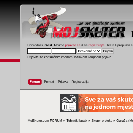
Dobrodošli,
Gost
. Molimo
prijavite se
ili se
registrirajte
. Jeste li propustili 
Prijavite se korisničkim imenom, lozinkom i duljinom prijave
Forum
Pomoć
Prijava
Registracija
MojSkuter.com FORUM
»
Tehnički kutak
»
Skuter projekti
»
Garaža
(Mo