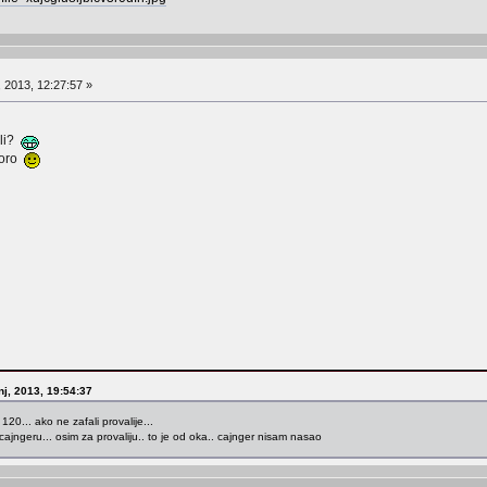
, 2013, 12:27:57 »
ili?
skoro
nj, 2013, 19:54:37
120... ako ne zafali provalije...
 cajngeru... osim za provaliju.. to je od oka.. cajnger nisam nasao