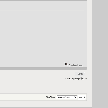
Evidentirano
ISPIS
« natrag
naprijed »
Skoči na: