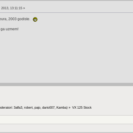
, 2013, 13:11:15 »
 eura, 2003 godiste.
da ga uzmem!
deratori:
3alfa3
,
robert
,
pajo
,
dario007
,
Kamba
) »
VX 125 Stock