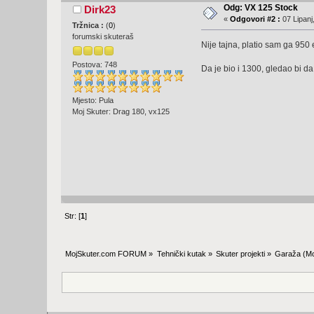
Odg: VX 125 Stock
Dirk23
«
Odgovori #2 :
07 Lipanj
Tržnica :
(
0
)
forumski skuteraš
Nije tajna, platio sam ga 950
Postova: 748
Da je bio i 1300, gledao bi 
Mjesto: Pula
Moj Skuter: Drag 180, vx125
Str: [
1
]
MojSkuter.com FORUM
»
Tehnički kutak
»
Skuter projekti
»
Garaža
(Mo