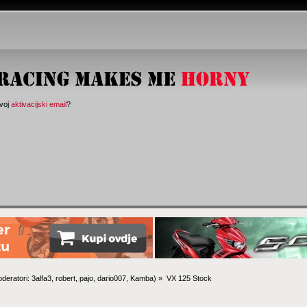
svoj
aktivacijski email
?
deratori:
3alfa3
,
robert
,
pajo
,
dario007
,
Kamba
) »
VX 125 Stock