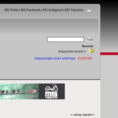
MS Portal
|
MS Facebook
|
MS Instagram
|
MS Trgovina
Novosti:
Kupuj preko foruma !!
Kupuj povoljno preko webshopa
KLIKNI ME
« natrag
naprijed »