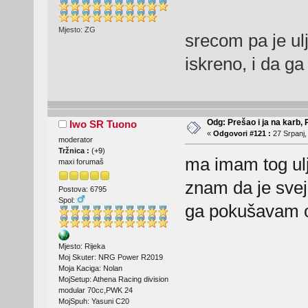
Mjesto: ZG
srecom pa je ulj
iskreno, i da ga
Odg: Prešao i ja na karb,
Iwo SR Tuono
«
Odgovori #121 :
27 Srpanj,
moderator
Tržnica :
(
+9
)
ma imam tog ul
maxi forumaš
znam da je svej
Postova: 6795
Spol:
ga pokušavam o
Mjesto: Rijeka
Moj Skuter: NRG Power R2019
Moja Kaciga: Nolan
MojSetup: Athena Racing division
modular 70cc,PWK 24
MojSpuh: Yasuni C20