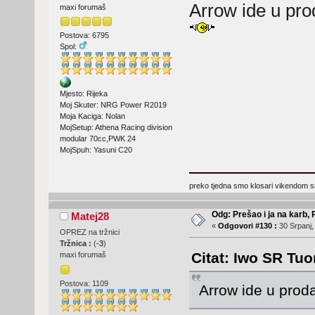
Arrow ide u prod
maxi forumaš
Postova: 6795
Spol:
Mjesto: Rijeka
Moj Skuter: NRG Power R2019
Moja Kaciga: Nolan
MojSetup: Athena Racing division
modular 70cc,PWK 24
MojSpuh: Yasuni C20
preko tjedna smo klosari vikendom 
Odg: Prešao i ja na karb,
Matej28
«
Odgovori #130 :
30 Srpanj,
OPREZ na tržnici
Tržnica :
(
-3
)
Citat: Iwo SR Tuo
maxi forumaš
Postova: 1109
Arrow ide u proda