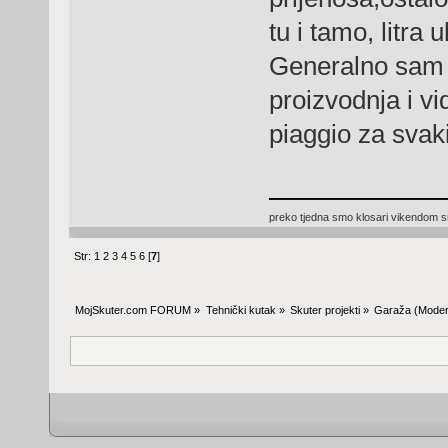
tu i tamo, litra 
Generalno sam 
proizvodnja i vi
piaggio za svak
preko tjedna smo klosari vikendom 
Str:
1
2
3
4
5
6
[
7
]
MojSkuter.com FORUM
»
Tehnički kutak
»
Skuter projekti
»
Garaža
(Moder