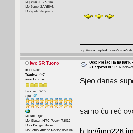
Moj Skuter: VX 250
MojSetup: ZARIBAN
MojSpuh: Serijalović
http://www.mojskuter.com/forum/inde
Odg: Prešao i ja na karb,
Iwo SR Tuono
«
Odgovori #131 :
02 Kolovoz
moderator
Tržnica :
(
+9
)
Sjeo danas sup
maxi forumaš
Postova: 6795
Spol:
samo ću reć o
Mjesto: Rijeka
Moj Skuter: NRG Power R2019
Moja Kaciga: Nolan
http://img226.
MojSetup: Athena Racing division