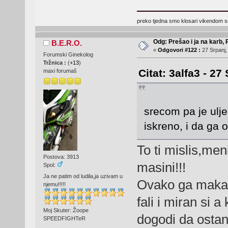
preko tjedna smo klosari vikendom 
Odg: Prešao i ja na karb,
B.E.R.O.
«
Odgovori #122 :
27 Srpanj,
Forumski Ginekolog
Tržnica :
(
+13
)
Citat: 3alfa3 - 27
maxi forumaš
srecom pa je ulje 
iskreno, i da ga 
To ti mislis,men
Postova: 3913
masini!!!
Spol:
Ja ne patim od ludila,ja uzivam u
Ovako ga makar 
njemu!!!!!
fali i miran si 
Moj Skuter: Žoope
dogodi da ostane
SPEEDFIGHTeR