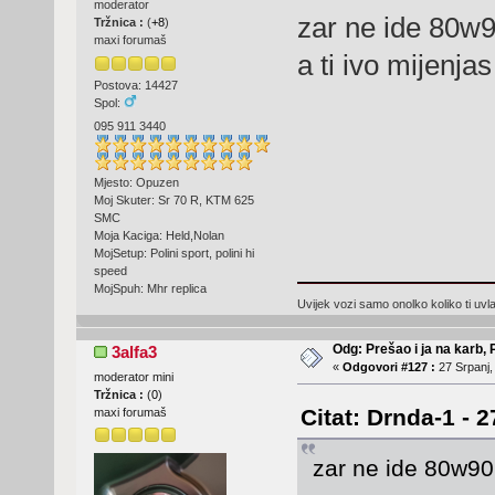
moderator
zar ne ide 80w9
Tržnica :
(
+8
)
maxi forumaš
a ti ivo mijenj
Postova: 14427
Spol:
095 911 3440
Mjesto: Opuzen
Moj Skuter: Sr 70 R, KTM 625
SMC
Moja Kaciga: Held,Nolan
MojSetup: Polini sport, polini hi
speed
MojSpuh: Mhr replica
Uvijek vozi samo onolko koliko ti uv
Odg: Prešao i ja na karb,
3alfa3
«
Odgovori #127 :
27 Srpanj,
moderator mini
Tržnica :
(
0
)
Citat: Drnda-1 - 
maxi forumaš
zar ne ide 80w90 