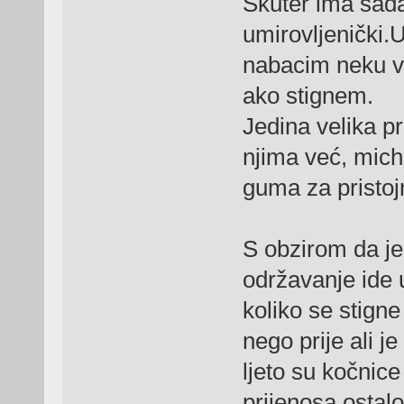
Skuter ima sada
umirovljenički.
nabacim neku v
ako stignem.
Jedina velika 
njima već, mic
guma za pristoj
S obzirom da je
održavanje ide 
koliko se stigne
nego prije ali j
ljeto su kočnice
prijenosa,ostal