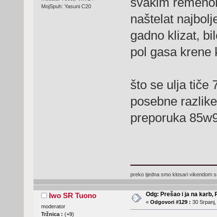
svakim remeno
MojSpuh: Yasuni C20
naštelat najbol
gadno klizat, bi
pol gasa krene k
što se ulja tič
posebne razlike 
preporuka 85w9
preko tjedna smo klosari vikendom 
Odg: Prešao i ja na karb,
Iwo SR Tuono
«
Odgovori #129 :
30 Srpanj,
moderator
Tržnica :
(
+9
)