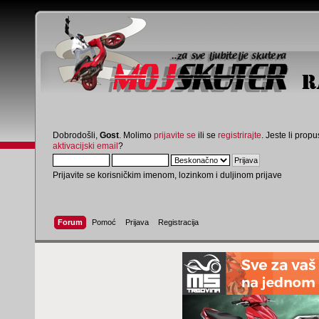
Dobrodošli,
Gost
. Molimo
prijavite se
ili se
registrirajte
. Jeste li propus
aktivacijski email
?
Prijavite se korisničkim imenom, lozinkom i duljinom prijave
Forum
Pomoć
Prijava
Registracija