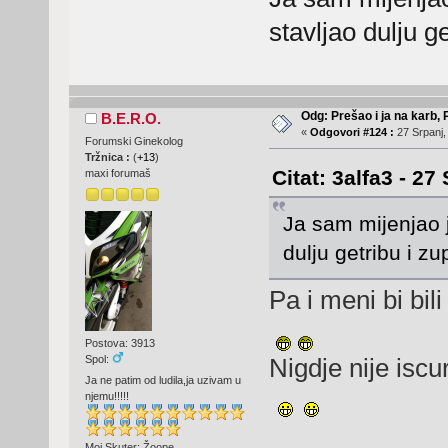
stavljao dulju ge
Odg: Prešao i ja na karb,
B.E.R.O.
«
Odgovori #124 :
27 Srpanj,
Forumski Ginekolog
Tržnica :
(
+13
)
Citat: 3alfa3 - 27
maxi forumaš
Ja sam mijenjao 
dulju getribu i zup
Pa i meni bi bil
Postova: 3913
Spol:
Nigdje nije iscur
Ja ne patim od ludila,ja uzivam u
njemu!!!!!
Moj Skuter: Žoope