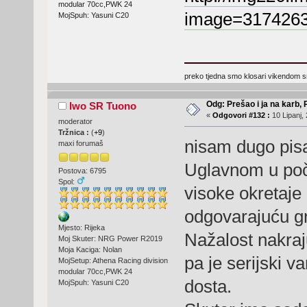
modular 70cc,PWK 24
image=3174263
MojSpuh: Yasuni C20
preko tjedna smo klosari vikendom 
Odg: Prešao i ja na karb,
Iwo SR Tuono
«
Odgovori #132 :
10 Lipanj,
moderator
Tržnica :
(
+9
)
nisam dugo pisa
maxi forumaš
Uglavnom u poč
Postova: 6795
Spol:
visoke okretaje
odgovarajuću gr
Mjesto: Rijeka
Nažalost nakraj
Moj Skuter: NRG Power R2019
Moja Kaciga: Nolan
pa je serijski v
MojSetup: Athena Racing division
modular 70cc,PWK 24
dosta.
MojSpuh: Yasuni C20