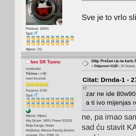
Sve je to vrlo sl
Postova: 15041
Spol:
Mjesto: ZG
Odg: Prešao i ja na karb,
Iwo SR Tuono
«
Odgovori #128 :
28 Srpanj,
moderator
Tržnica :
(
+9
)
Citat: Drnda-1 - 
maxi forumaš
Postova: 6795
zar ne ide 80w90 
Spol:
a ti ivo mijenjas
ne, pa imao sam
Mjesto: Rijeka
Moj Skuter: NRG Power R2019
sad ću stavit
Moja Kaciga: Nolan
MojSetup: Athena Racing division
modular 70cc,PWK 24