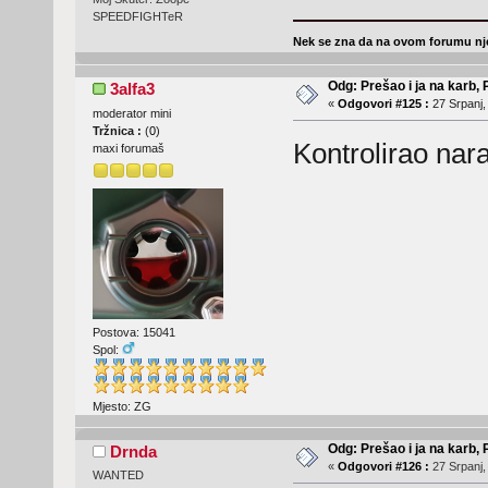
SPEEDFIGHTeR
Nek se zna da na ovom forumu nje
Odg: Prešao i ja na karb,
3alfa3
«
Odgovori #125 :
27 Srpanj,
moderator mini
Tržnica :
(
0
)
Kontrolirao na
maxi forumaš
Postova: 15041
Spol:
Mjesto: ZG
Odg: Prešao i ja na karb,
Drnda
«
Odgovori #126 :
27 Srpanj,
WANTED