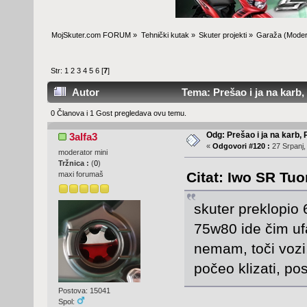
MojSkuter.com FORUM
»
Tehnički kutak
»
Skuter projekti
»
Garaža
(Moder
Str:
1
2
3
4
5
6
[
7
]
Autor
Tema: Prešao i ja na karb
0 Članova i 1 Gost pregledava ovu temu.
Odg: Prešao i ja na karb,
3alfa3
«
Odgovori #120 :
27 Srpanj,
moderator mini
Tržnica :
(
0
)
Citat: Iwo SR Tuo
maxi forumaš
skuter preklopio 
75w80 ide čim uf
nemam, toči vozi
počeo klizati, po
Postova: 15041
Spol: