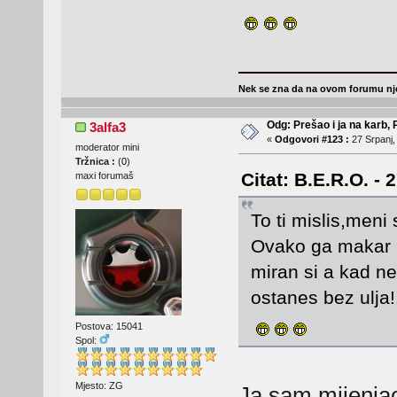
Nek se zna da na ovom forumu nje
Odg: Prešao i ja na karb,
3alfa3
«
Odgovori #123 :
27 Srpanj,
moderator mini
Tržnica :
(
0
)
Citat: B.E.R.O. - 
maxi forumaš
To ti mislis,meni 
Ovako ga makar is
miran si a kad ne
ostanes bez ulja!
Postova: 15041
Spol:
Mjesto: ZG
Ja sam mijenja