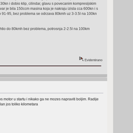
0kn i dobio klip, cilindar, glavu s povecanim kompresijskim
tvar je bila 150ccm masina koja je nakraju izisla cca 600kn i s
o 91-95, bez problema se odrzava 80kmh uz 3-3.5l na 100kn
e htio do 80kmh bez problema, potrosnja 2-2.5l na 100km
Evidentirano
los motor u startu i nikako ga ne mozes napraviti boljim. Radije
an jos toliko kilometara