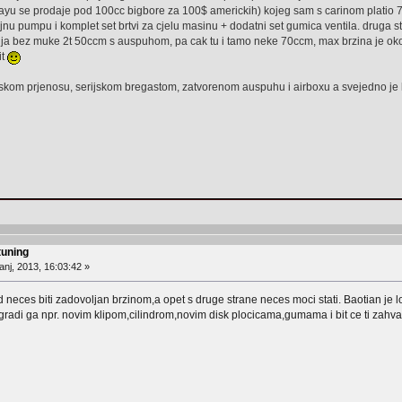
ayu se prodaje pod 100cc bigbore za 100$ americkih) kojeg sam s carinom platio 73
ljnu pumpu i komplet set brtvi za cjelu masinu + dodatni set gumica ventila. druga s
ja bez muke 2t 50ccm s auspuhom, pa cak tu i tamo neke 70ccm, max brzina je ok
it
rijskom prjenosu, serijskom bregastom, zatvorenom auspuhu i airboxu a svejedno j
tuning
anj, 2013, 16:03:42 »
kad neces biti zadovoljan brzinom,a opet s druge strane neces moci stati. Baotian je 
agradi ga npr. novim klipom,cilindrom,novim disk plocicama,gumama i bit ce ti zahval