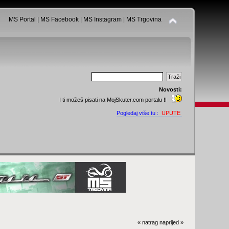
MS Portal
|
MS Facebook
|
MS Instagram
|
MS Trgovina
Novosti:
I ti možeš pisati na MojSkuter.com portalu !!
Pogledaj više tu :
UPUTE
« natrag
naprijed »