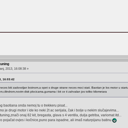
tuning
anj, 2013, 16:08:38 »
3, 16:03:42
d neces biti zadovoljan brzinom,a opet s druge strane neces moci stati. Baotian je los motor u start
m,cilindrom,novim disk plocicama,gumama i bit ce ti zahvalan jos toliko kilometara
g baotiana onda nemoj tu o trekkeru pisat...
o je drugi motor i ide ko neki 2t ac serijala, čak i bolje u nekim slučajevima...
tuning,znači onaj 82 kit, bregasta, glava s 4 ventila, dulja getriba, variomat itd...
ro pojačat ovjes i kočnice,puno para ispadne, ali imaš naturpijanu batinu