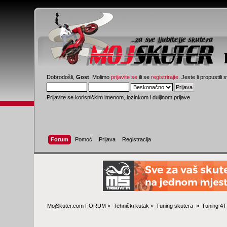
Dobrodošli,
Gost
. Molimo
prijavite se
ili se
registrirajte
. Jeste li propustili 
Prijavite se korisničkim imenom, lozinkom i duljinom prijave
Forum
Pomoć
Prijava
Registracija
MojSkuter.com FORUM
»
Tehnički kutak
»
Tuning skutera 
»
Tuning 4T