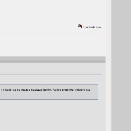
Evidentirano
u i nikako ga ne mozes napraviti boljim. Radije sredi tog trekkera sto