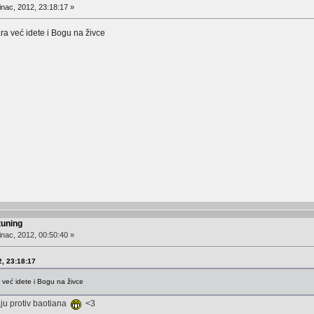
nac, 2012, 23:18:17 »
ra već idete i Bogu na živce
tuning
nac, 2012, 00:50:40 »
2, 23:18:17
 već idete i Bogu na živce
aju protiv baotiana
<3