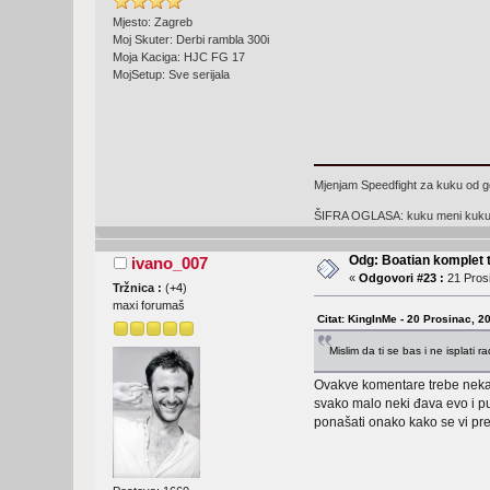
Mjesto: Zagreb
Moj Skuter: Derbi rambla 300i
Moja Kaciga: HJC FG 17
MojSetup: Sve serijala
Mjenjam Speedfight za kuku od go
ŠIFRA OGLASA: kuku meni kuku 
Odg: Boatian komplet 
ivano_007
«
Odgovori #23 :
21 Prosi
Tržnica :
(
+4
)
maxi forumaš
Citat: KingInMe - 20 Prosinac, 2
Mislim da ti se bas i ne isplati
Ovakve komentare trebe nekakv
svako malo neki đava evo i p
ponašati onako kako se vi pre