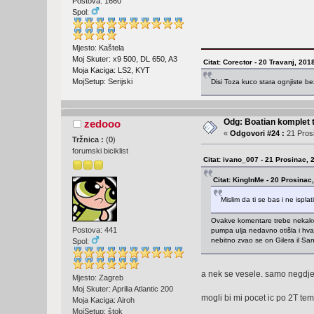
Postova: 1660
Spol:
Mjesto: Kaštela
Moj Skuter: x9 500, DL 650, A3
Citat: Corector - 20 Travanj, 201
Moja Kaciga: LS2, KYT
MojSetup: Serijski
Disi Toza kuco stara ognjiste be
Odg: Boatian komplet 
zedooo
«
Odgovori #24 :
21 Prosi
Tržnica :
(
0
)
forumski biciklist
Citat: ivano_007 - 21 Prosinac, 
Citat: KingInMe - 20 Prosinac
Mislim da ti se bas i ne ispl
Ovakve komentare trebe nekakvim
Postova: 441
pumpa ulja nedavno otišla i hv
nebitno zvao se on Gilera il Sanl
Spol:
a nek se vesele. samo negdje
Mjesto: Zagreb
Moj Skuter: Aprilia Atlantic 200
mogli bi mi pocet ic po 2T tem
Moja Kaciga: Airoh
MojSetup: štok