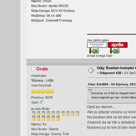
Mjesto: Poreč
Moj Skuter: Aprilia SR150
Moja Kaciga: AGV K3 Donkey
MojSetup: bit će aBd
MojSpuh: Giannelli Freeway
ma samo gass
iznad svega čast
Odg: Boatian komplet 
Grale
«
Odgovori #28 :
04 Siječ
moderator
Tržnica :
(
+59
)
Citat: SrkiB94 - 04 Siječanj, 201
maxi forumaš
bezveze ce ti biti to slagati ka
imas,nagradi ga npr. novim klipo
Postova: 8978
Spol:
Opet po starom...
ja sam Brale
Ako je pitanje vezano uz tunin
Na baotian dok se kit stavi sam
A kamoli da se ide u detaljniji 
Mjesto: Kc
Naravno,uz to sve bi bilo dob
Moj Skuter: Didrek
Moja Kaciga: Suomy Trek