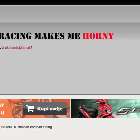
svoj
aktivacijski email
?
 skutera 
»
Boatian komplet tuning