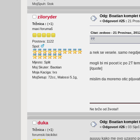
MojSpuh: štok
Odg: Boatian komplet 
ziloryder
«
Odgovori #25 :
21 Prosi
Tržnica :
(
+1
)
maxi forumaš
Citat: zedooo - 21 Prosinac, 201
Postova: 1122
Spol:
a nek se vesele. samo negdje
Mjesto: Split
mogli bi mi pocet ic po 2T tem
Moj Skuter: Baotian
[/quote]
Moja Kaciga: Ixs
MojSetup: 72cc, Malossi 5.1g,
mislim da moremo otic pljuvat
Ne brže od života!!
Odg: Boatian komplet 
duka
«
Odgovori #26 :
03 Siječ
Tržnica :
(
+1
)
forumski biciklist
auuuu kako me ovo uzasno pods