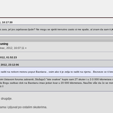
8, 10:17:30
z zara, jel jos zajebavas ljude? Ne mogu se sjetiti trenutno zasto si me spalio, al znam da sam ti j
tuning
nac, 2012, 16:07:11 »
2012, 01:52:23
, 2012, 23:12:06
ati raditi na nekom motoru poput Baotiana , osim ako ti je zelja to raditi na njemu . Bezveze ce ti k
 Ustavom foruma zabraniti..Slušajući "iste ovakve" kupio sam 2T skuter i u 2-3 000 kilometara s
ala Bogu zaribao dok na Baotianu imao jedan kvar u 20 000 kilometara..Naučite više da će se 
i !!
 drugdje.
ama i pljuvat po ostalim skuterima.