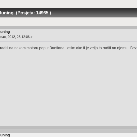
uning (Posjeta: 14965 )
tuning
nac, 2012, 23:12:06 »
ti raditi na nekom motoru poput Baotiana , osim ako ti je zelja to raditi na njemu . B
tuning