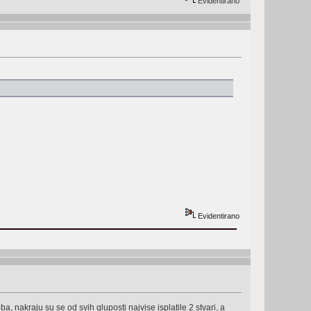
Evidentirano
Evidentirano
 nakraju su se od svih gluposti najvise isplatile 2 stvari, a