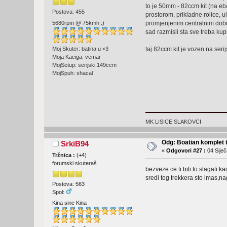
to je 50mm - 82ccm kit (na eb
Postova: 455
prostorom, prikladne rolice, u
5680rpm @ 75kmh :)
promjenjenim centralnim dobi
sad razmisli sta sve treba kup
Moj Skuter: batina u <3
taj 82ccm kit je vozen na se
Moja Kaciga: vemar
MojSetup: serijski 149ccm
MojSpuh: shacal
MK LISICE SLAKOVCI
Odg: Boatian komplet 
SrkiB94
«
Odgovori #27 :
04 Siječ
Tržnica :
(
+4
)
forumski skuteraš
bezveze ce ti biti to slagati 
sredi tog trekkera sto imas,n
Postova: 563
Spol:
Kina sine Kina