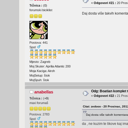
«
Odgovori #21 :
20 Prosi
Tržnica :
(
0
)
forumski biciklist
Daj dosta više takvih komenta
Postova: 441
Spol:
Mjesto: Zagreb
Moj Skuter: Aprilia Atlantic 200
Moja Kaciga: Airoh
MojSetup: štok
MojSpuh: štok
Odg: Boatian komplet 
anabellas
«
Odgovori #22 :
21 Prosi
Tržnica :
(
+9
)
maxi forumaš
Citat: zedooo - 20 Prosinac, 201
Postova: 2783
Daj dosta više takvih komentara
Spol:
da , ne kuzim te likove kaj im