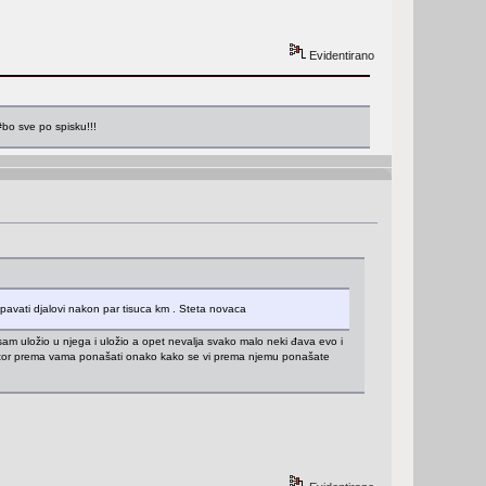
Evidentirano
#bo sve po spisku!!!
repavati djalovi nakon par tisuca km . Steta novaca
am uložio u njega i uložio a opet nevalja svako malo neki đava evo i
motor prema vama ponašati onako kako se vi prema njemu ponašate