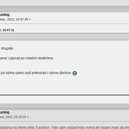
tuning
nac, 2012, 18:47:35 »
2, 16:07:11
 drugdje.
ama i pljuvat po ostalim skuterima.
 po njima samo radi potrosnje i cijene djelova
tuning
anj, 2013, 20:15:25 »
jeca na mene prije 3 godine :/ htio sam ulupat hrpu novca jer nisam znao sta treba,