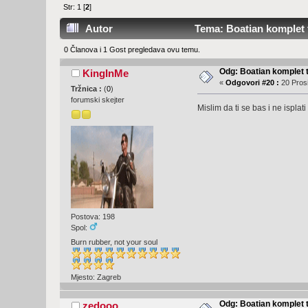
Str:
1
[
2
]
Autor
Tema: Boatian komplet t
0 Članova i 1 Gost pregledava ovu temu.
Odg: Boatian komplet 
KingInMe
«
Odgovori #20 :
20 Prosi
Tržnica :
(
0
)
forumski skejter
Mislim da ti se bas i ne ispla
Postova: 198
Spol:
Burn rubber, not your soul
Mjesto: Zagreb
Odg: Boatian komplet 
zedooo