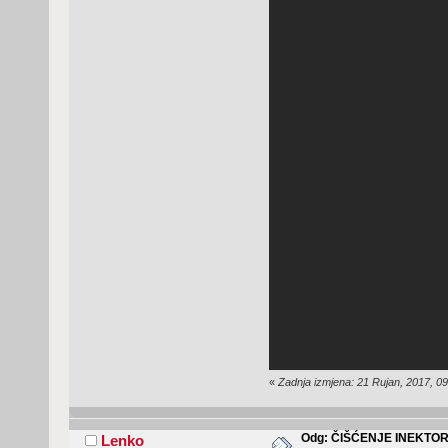
«
Zadnja izmjena: 21 Rujan, 2017, 0
Odg: ČIŠĆENJE INEKTO
Lenko