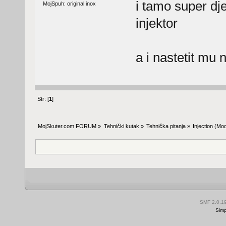
i tamo super dje
MojSpuh: original inox
injektor
a i nastetit mu
Str: [
1
]
MojSkuter.com FORUM
»
Tehnički kutak
»
Tehnička pitanja
»
Injection
(Mod
SMF 2.0.1
Simp