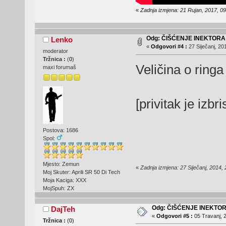
«
Zadnja izmjena: 21 Rujan, 2017, 0
Odg: ČIŠĆENJE INEKTORA
Lenko
«
Odgovori #4 :
27 Siječanj, 20
moderator
Tržnica :
(
0
)
Veličina o ringa 
maxi forumaš
[privitak je izbr
Postova: 1686
Spol:
Mjesto: Zemun
«
Zadnja izmjena: 27 Siječanj, 2014,
Moj Skuter: Aprili SR 50 Di Tech
Moja Kaciga: XXX
MojSpuh: ZX
Odg: ČIŠĆENJE INEKTO
DajTeh
«
Odgovori #5 :
05 Travanj, 2
Tržnica :
(
0
)