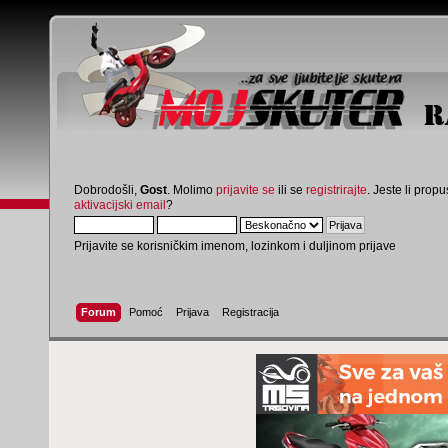
Dobrodošli,
Gost
. Molimo
prijavite se
ili se
registrirajte
. Jeste li propus
aktivacijski email
?
Prijavite se korisničkim imenom, lozinkom i duljinom prijave
Forum
Pomoć
Prijava
Registracija