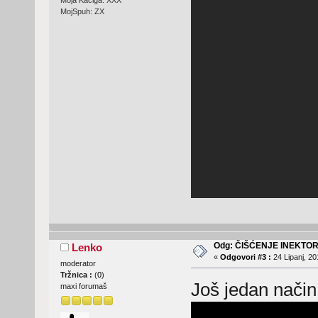
Moja Kaciga: XXX
MojSpuh: ZX
Odg: ČIŠĆENJE INEKTO
Lenko
«
Odgovori #3 :
24 Lipanj, 20
moderator
Tržnica :
(
0
)
Još jedan način
maxi forumaš