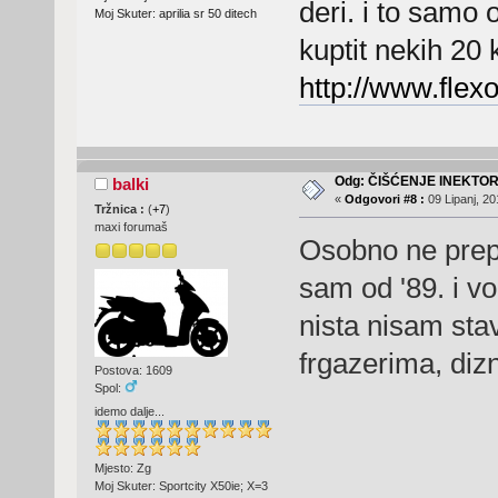
deri. i to samo
Moj Skuter: aprilia sr 50 ditech
kuptit nekih 20 
http://www.flex
Odg: ČIŠĆENJE INEKTO
balki
«
Odgovori #8 :
09 Lipanj, 20
Tržnica :
(
+7
)
maxi forumaš
Osobno ne prepo
sam od '89. i vo
nista nisam stav
frgazerima, dizn
Postova: 1609
Spol:
idemo dalje...
Mjesto: Zg
Moj Skuter: Sportcity X50ie; X=3