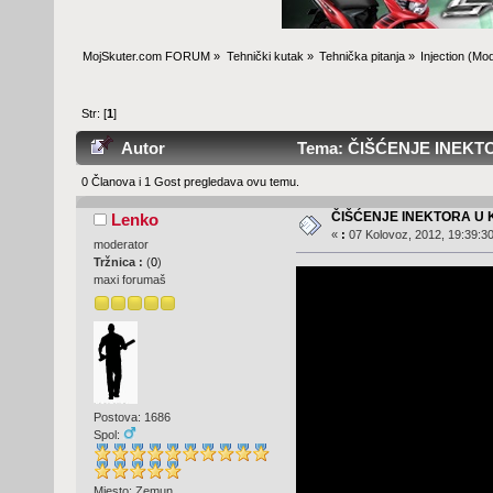
MojSkuter.com FORUM
»
Tehnički kutak
»
Tehnička pitanja
»
Injection
(Mod
Str: [
1
]
Autor
Tema: ČIŠĆENJE INEKTO
0 Članova i 1 Gost pregledava ovu temu.
ČIŠĆENJE INEKTORA U 
Lenko
«
:
07 Kolovoz, 2012, 19:39:30
moderator
Tržnica :
(
0
)
maxi forumaš
Postova: 1686
Spol:
Mjesto: Zemun