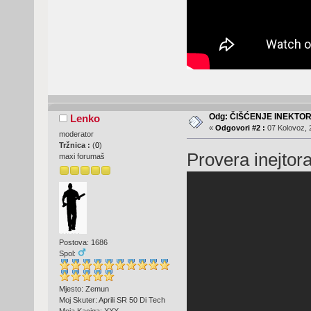
Odg: ČIŠĆENJE INEKTO
Lenko
«
Odgovori #2 :
07 Kolovoz, 
moderator
Tržnica :
(
0
)
Provera inejtora
maxi forumaš
Postova: 1686
Spol:
Mjesto: Zemun
Moj Skuter: Aprili SR 50 Di Tech