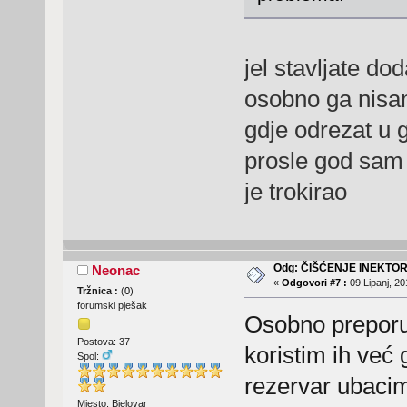
jel stavljate doda
osobno ga nisam
gdje odrezat u gu
prosle god sam 
je trokirao
Odg: ČIŠĆENJE INEKTO
Neonac
«
Odgovori #7 :
09 Lipanj, 20
Tržnica :
(
0
)
forumski pješak
Osobno preporuč
Postova: 37
koristim ih već
Spol:
rezervar ubacim
Mjesto: Bjelovar