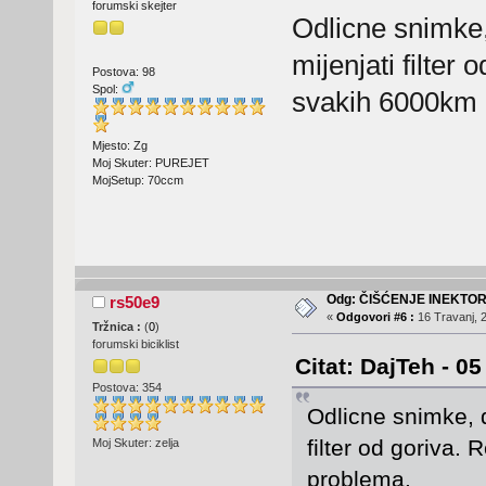
forumski skejter
Odlicne snimke,
mijenjati filter
Postova: 98
Spol:
svakih 6000km 
Mjesto: Zg
Moj Skuter: PUREJET
MojSetup: 70ccm
Odg: ČIŠĆENJE INEKTO
rs50e9
«
Odgovori #6 :
16 Travanj, 2
Tržnica :
(
0
)
forumski biciklist
Citat: DajTeh - 05
Postova: 354
Odlicne snimke, d
filter od goriva.
Moj Skuter: zelja
problema.