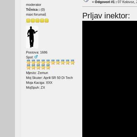
«
Odgovori #1 :
07 Kolovoz, 
moderator
Tržnica :
(
0
)
Prljav inektor:
maxi forumaš
Postova: 1686
Spol:
Mjesto: Zemun
Moj Skuter: Aprili SR 50 Di Tech
Moja Kaciga: XXX
MojSpuh: ZX