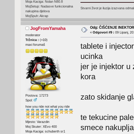
Moja Kaciga: Nolan N80.8
MojSetup: Nadasve funkcionalna
Stvarni život je iluzija izazvana odm
nakupina djelova
MojSpuh: Akrap
Odg: ČIŠĆENJE INEKTO
JogFromYamaha
«
Odgovori #9 :
09 Lipanj, 20
moderator
Tržnica :
(
+10
)
tablete i inject
maxi forumaš
ucinka
jer je injektor 
kora
zato skidanje g
Postova: 17273
Spol:
how you ride not what you ride
te tekucine pal
Mjesto: Varazdin
smece nakuplja 
Moj Skuter: XEvo 400
Moja Kaciga: schuberth sr1