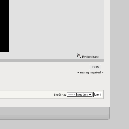
Evidentirano
ISPIS
« natrag
naprijed »
Skoči na: