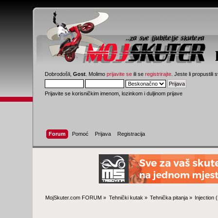
Dobrodošli,
Gost
. Molimo
prijavite se
ili se
registrirajte
. Jeste li propustili 
Prijavite se korisničkim imenom, lozinkom i duljinom prijave
Forum
Pomoć
Prijava
Registracija
MojSkuter.com FORUM
»
Tehnički kutak
»
Tehnička pitanja
»
Injection
(