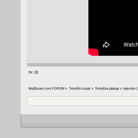
Str: [
1
]
MojSkuter.com FORUM
»
Tehnički kutak
»
Tehnička pitanja
»
Injection
(