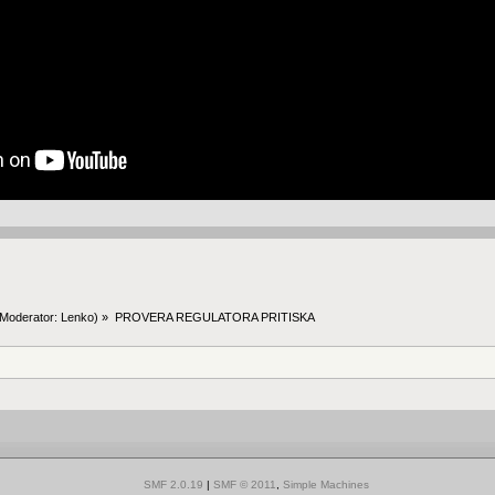
Moderator:
Lenko
) »
PROVERA REGULATORA PRITISKA
SMF 2.0.19
|
SMF © 2011
,
Simple Machines