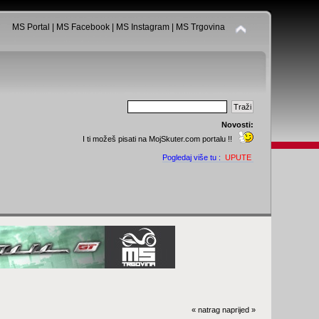
MS Portal
|
MS Facebook
|
MS Instagram
|
MS Trgovina
Novosti:
I ti možeš pisati na MojSkuter.com portalu !!
Pogledaj više tu :
UPUTE
« natrag
naprijed »