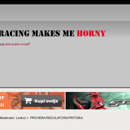
svoj
aktivacijski email
?
Moderator:
Lenko
) »
PROVERA REGULATORA PRITISKA