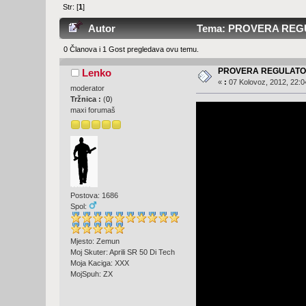
Str: [
1
]
Autor
Tema: PROVERA REGUL
0 Članova i 1 Gost pregledava ovu temu.
PROVERA REGULATO
Lenko
«
:
07 Kolovoz, 2012, 22:0
moderator
Tržnica :
(
0
)
maxi forumaš
Postova: 1686
Spol:
Mjesto: Zemun
Moj Skuter: Aprili SR 50 Di Tech
Moja Kaciga: XXX
MojSpuh: ZX