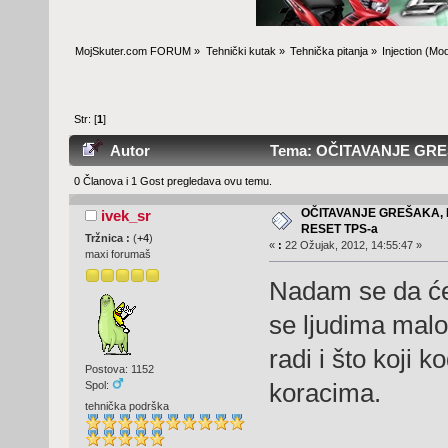
MojSkuter.com FORUM
»
Tehnički kutak
»
Tehnička pitanja
»
Injection
(Mod
Str: [
1
]
Autor
Tema: OČITAVANJE GREŠ
0 Članova i 1 Gost pregledava ovu temu.
OČITAVANJE GREŠAKA,
ivek_sr
RESET TPS-a
Tržnica :
(
+4
)
«
:
22 Ožujak, 2012, 14:55:47 »
maxi forumaš
Nadam se da će 
se ljudima malo
radi i što koji 
Postova: 1152
koracima.
Spol:
tehnička podrška