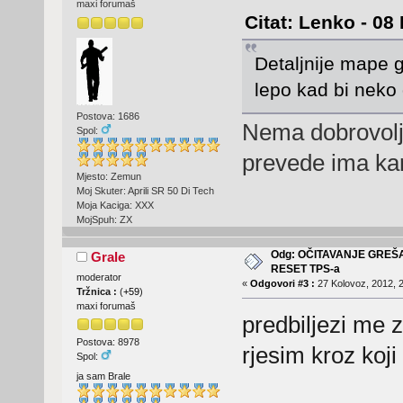
maxi forumaš
Citat: Lenko - 08
Detaljnije mape g
lepo kad bi neko 
Postova: 1686
Nema dobrovoljc
Spol:
prevede ima kart
Mjesto: Zemun
Moj Skuter: Aprili SR 50 Di Tech
Moja Kaciga: XXX
MojSpuh: ZX
Odg: OČITAVANJE GREŠ
Grale
RESET TPS-a
moderator
«
Odgovori #3 :
27 Kolovoz, 2012, 2
Tržnica :
(
+59
)
maxi forumaš
predbiljezi me 
Postova: 8978
rjesim kroz koji
Spol:
ja sam Brale