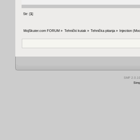
Str: [
1
]
MojSkuter.com FORUM
»
Tehnički kutak
»
Tehnička pitanja
»
Injection
(Mod
SMF 2.0.1
Simp