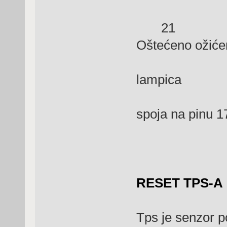
21 Grešk
Oštećeno ožiće
Pr
lampica
P
spoja na pinu 
RESET TPS-A
Tps je senzor po