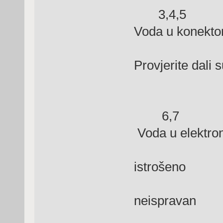
3,4,5 Ne
Voda u konekto
mo
Provjerite dali
6,7 Gre
Voda u elektron
Se
istrošeno
neispravan