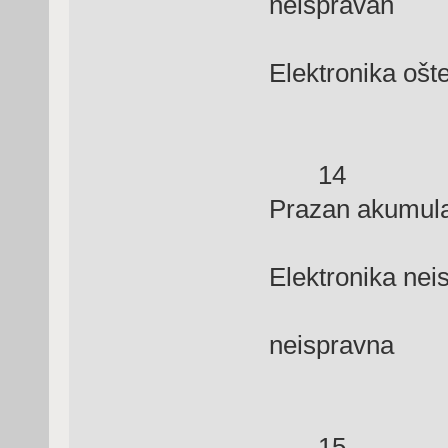
neispravan
Elektronika ošt
14 Gre
Prazan akumula
Elektronika nei
P
neispravna
15 Mašina