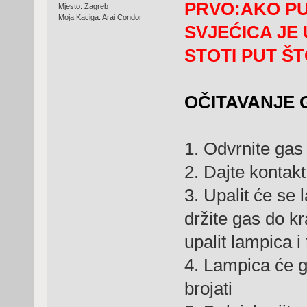
PRVO:AKO PU
Mjesto: Zagreb
Moja Kaciga: Arai Condor
SVJEĆICA JE 
STOTI PUT ŠT
OČITAVANJE 
1. Odvrnite gas
2. Dajte kontakt
3. Upalit će se l
držite gas do k
upalit lampica i
4. Lampica će go
brojati