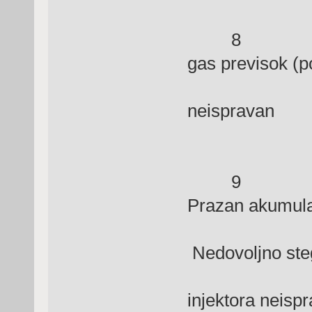
8 Opća gr
gas previsok (po
neispravan
9 Grešk
Prazan akumula
senz
Nedovoljno ste
R
injektora neisp