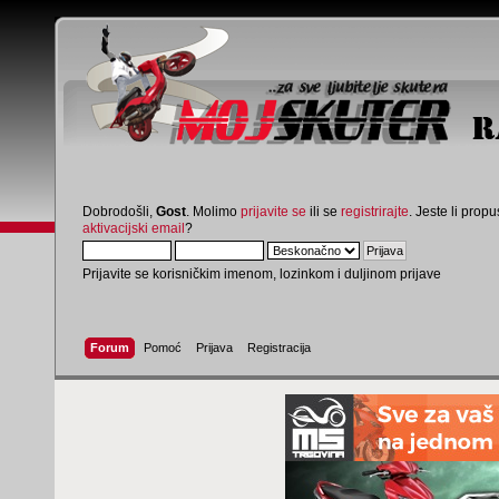
Dobrodošli,
Gost
. Molimo
prijavite se
ili se
registrirajte
. Jeste li propus
aktivacijski email
?
Prijavite se korisničkim imenom, lozinkom i duljinom prijave
Forum
Pomoć
Prijava
Registracija