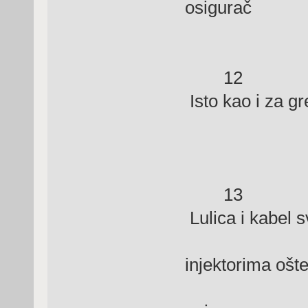
osigurač
12 Grešk
Isto kao i za g
(zeleni 
13 Gr
Lulica i kabel s
Re
injektorima ošt