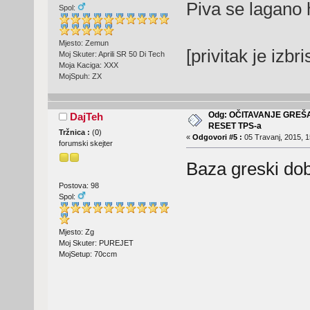
Piva se lagano
Spol:
Mjesto: Zemun
[privitak je izbr
Moj Skuter: Aprili SR 50 Di Tech
Moja Kaciga: XXX
MojSpuh: ZX
Odg: OČITAVANJE GREŠ
DajTeh
RESET TPS-a
Tržnica :
(
0
)
«
Odgovori #5 :
05 Travanj, 2015, 1
forumski skejter
Baza greski dob
Postova: 98
Spol:
Mjesto: Zg
Moj Skuter: PUREJET
MojSetup: 70ccm