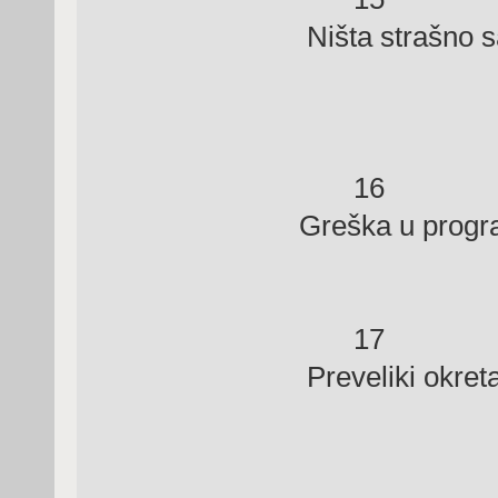
Ništa strašno sa
okret
16 G
Greška u progr
17 Lim
Preveliki okreta
pokrenut