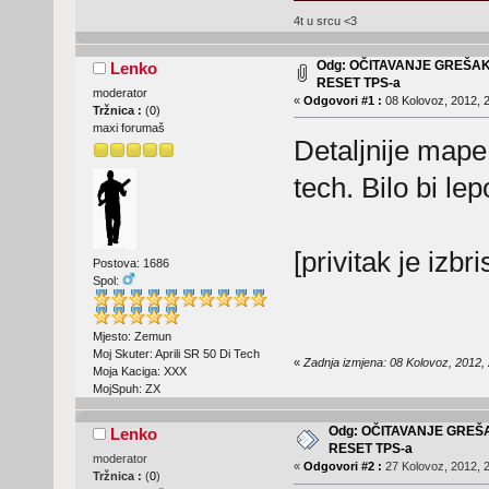
4t u srcu <3
Odg: OČITAVANJE GREŠA
Lenko
RESET TPS-a
moderator
«
Odgovori #1 :
08 Kolovoz, 2012, 2
Tržnica :
(
0
)
maxi forumaš
Detaljnije mape
tech. Bilo bi le
[privitak je izbr
Postova: 1686
Spol:
Mjesto: Zemun
Moj Skuter: Aprili SR 50 Di Tech
«
Zadnja izmjena: 08 Kolovoz, 2012,
Moja Kaciga: XXX
MojSpuh: ZX
Odg: OČITAVANJE GREŠ
Lenko
RESET TPS-a
moderator
«
Odgovori #2 :
27 Kolovoz, 2012, 2
Tržnica :
(
0
)