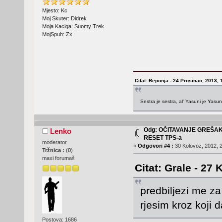
Mjesto: Kc
Moj Skuter: Didrek
Moja Kaciga: Suomy Trek
MojSpuh: Zx
Citat: Reponja - 24 Prosinac, 2013, 
Sestra je sestra, al' Yasuni je Yasu
Odg: OČITAVANJE GREŠA
Lenko
RESET TPS-a
moderator
«
Odgovori #4 :
30 Kolovoz, 2012, 2
Tržnica :
(
0
)
maxi forumaš
Citat: Grale - 27
predbiljezi me za
rjesim kroz koji 
Postova: 1686