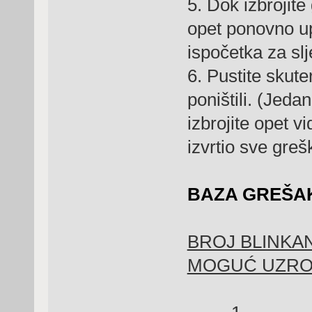
5. Dok izbrojite
opet ponovno up
ispočetka za sl
6. Pustite skute
poništili. (Jeda
izbrojite opet v
izvrtio sve greš
BAZA GREŠA
BROJ BLINKA
MOGUĆ UZR