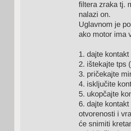
filtera zraka tj
nalazi on.
Uglavnom je pože
ako motor ima vi
1. dajte kontakt
2. ištekajte tps
3. pričekajte m
4. isključite kon
5. ukopčajte ko
6. dajte kontakt
otvorenosti i v
će snimiti kreta