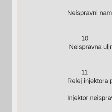
Neispravni namo
10 Gre
Neispravna ul
11 Greš
Relej injektora
(plav
Injektor neispr
Iz