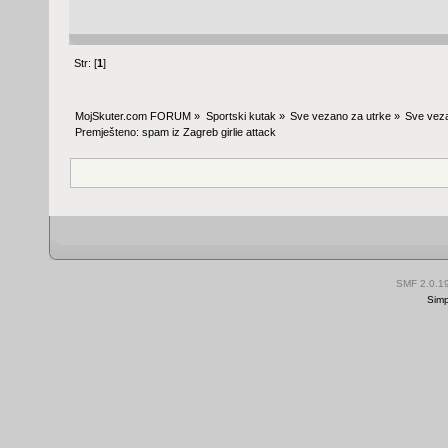
Str: [
1
]
MojSkuter.com FORUM
»
Sportski kutak
»
Sve vezano za utrke
»
Sve veza
Premješteno: spam iz Zagreb girlie attack
SMF 2.0.1
Simp