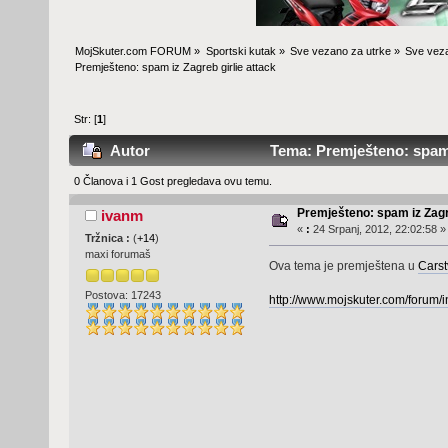
MojSkuter.com FORUM
»
Sportski kutak
»
Sve vezano za utrke
»
Sve veza
Premješteno: spam iz Zagreb girlie attack
Str: [
1
]
Autor
Tema: Premješteno: spam i
0 Članova i 1 Gost pregledava ovu temu.
Premješteno: spam iz Zagre
ivanm
«
:
24 Srpanj, 2012, 22:02:58 »
Tržnica :
(
+14
)
maxi forumaš
Ova tema je premještena u
Carst
Postova: 17243
http://www.mojskuter.com/forum/