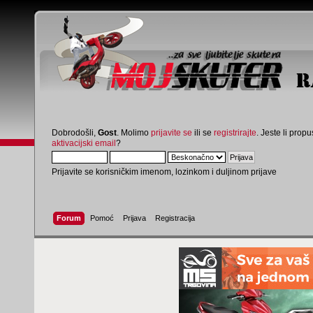
Dobrodošli,
Gost
. Molimo
prijavite se
ili se
registrirajte
. Jeste li propus
aktivacijski email
?
Prijavite se korisničkim imenom, lozinkom i duljinom prijave
Forum
Pomoć
Prijava
Registracija