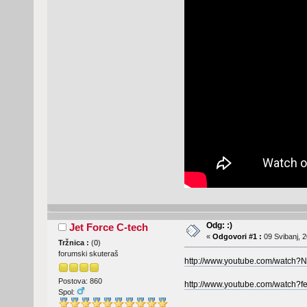
Odg: :)
Jet Force C-tech
«
Odgovori #1 :
09 Svibanj, 2
Tržnica :
(
0
)
forumski skuteraš
http://www.youtube.com/watch?
Postova: 860
http://www.youtube.com/watch
Spol: