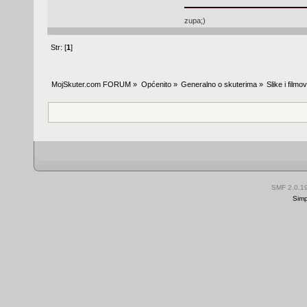
zupa;)
Str: [
1
]
MojSkuter.com FORUM
»
Općenito
»
Generalno o skuterima
»
Slike i filmo
SMF 2.0.1
Simp