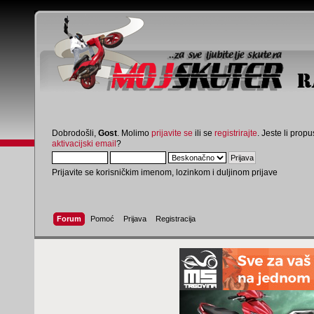
Dobrodošli,
Gost
. Molimo
prijavite se
ili se
registrirajte
. Jeste li propus
aktivacijski email
?
Prijavite se korisničkim imenom, lozinkom i duljinom prijave
Forum
Pomoć
Prijava
Registracija