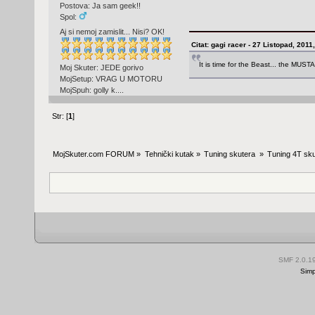
Postova: Ja sam geek!!
Spol:
Aj si nemoj zamislit... Nisi? OK!
Citat: gagi racer - 27 Listopad, 2011
It is time for the Beast... the MUST
Moj Skuter: JEDE gorivo
MojSetup: VRAG U MOTORU
MojSpuh: golly k....
Str: [
1
]
MojSkuter.com FORUM
»
Tehnički kutak
»
Tuning skutera 
»
Tuning 4T sku
SMF 2.0.1
Simp