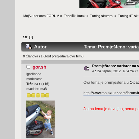
MojSkuter.com FORUM
»
Tehnički kutak
»
Tuning skutera 
»
Tuning 4T sku
Str: [
1
]
Autor
Tema: Premješteno: variat
0 Članova i 1 Gost pregledava ovu temu.
Premješteno: variator na 
igor.sb
«
:
24 Srpanj, 2012, 18:47:48 »
igoriiinaaa
moderator
Ova tema je premještena u
Otpa
Tržnica :
(
+16
)
maxi forumaš
http://www.mojskuter.com/forum/
Jedna tema je dovoljna, nema pot