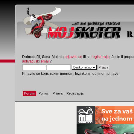
Dobrodošli,
Gost
. Molimo
prijavite se
ili se
registrirajte
. Jeste li propus
aktivacijski email
?
Prijavite se korisničkim imenom, lozinkom i duljinom prijave
Forum
Pomoć
Prijava
Registracija