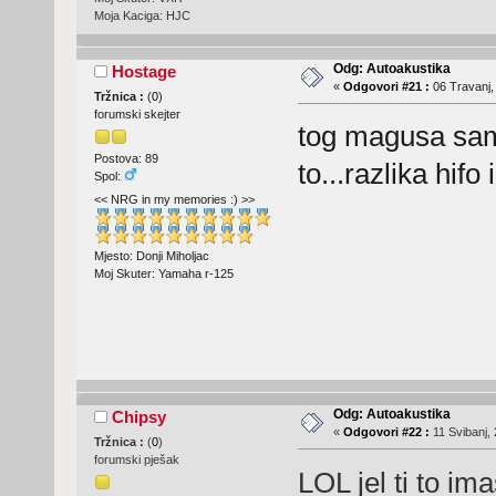
Moja Kaciga: HJC
Odg: Autoakustika
Hostage
«
Odgovori #21 :
06 Travanj,
Tržnica :
(
0
)
forumski skejter
tog magusa sam i
Postova: 89
to...razlika hif
Spol:
<< NRG in my memories :) >>
Mjesto: Donji Miholjac
Moj Skuter: Yamaha r-125
Odg: Autoakustika
Chipsy
«
Odgovori #22 :
11 Svibanj, 
Tržnica :
(
0
)
forumski pješak
LOL jel ti to im