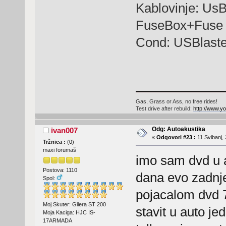
Kablovinje: UsB
FuseBox+Fuse 
Cond: USBlast
Gas, Grass or Ass, no free rides!
Test drive after rebuild:
http://www.
Odg: Autoakustika
ivan007
«
Odgovori #23 :
11 Svibanj, 
Tržnica :
(
0
)
maxi forumaš
imo sam dvd u a
Postova: 1110
dana evo zadnje
Spol:
pojacalom dvd 7
Moj Skuter: Gilera ST 200
stavit u auto j
Moja Kaciga: HJC IS-
17ARMADA