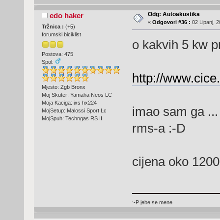
Odg: Autoakustika
edo haker
«
Odgovori #36 :
02 Lipanj, 2
Tržnica :
(
+5
)
forumski biciklist
o kakvih 5 kw p
Postova: 475
Spol:
http://www.cic
Mjesto: Zgb Bronx
Moj Skuter: Yamaha Neos LC
Moja Kaciga: ixs hx224
imao sam ga ...
MojSetup: Malossi Sport Lc
MojSpuh: Techngas RS II
rms-a :-D
cijena oko 120
:-P jebe se mene