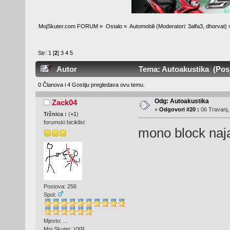
MojSkuter.com FORUM
»
Ostalo
»
Automobili
(Moderatori:
3alfa3
,
dhorvat
) 
Str:
1
[
2
]
3
4
5
Autor
Tema: Autoakustika (Posj
0 Članova i 4 Gostiju pregledava ovu temu.
Odg: Autoakustika
Zack04
«
Odgovori #20 :
06 Travanj,
Tržnica :
(
+1
)
forumski biciklist
mono block naj
Postova: 256
Spol:
Mjesto: ...
Moj Skuter: VXR