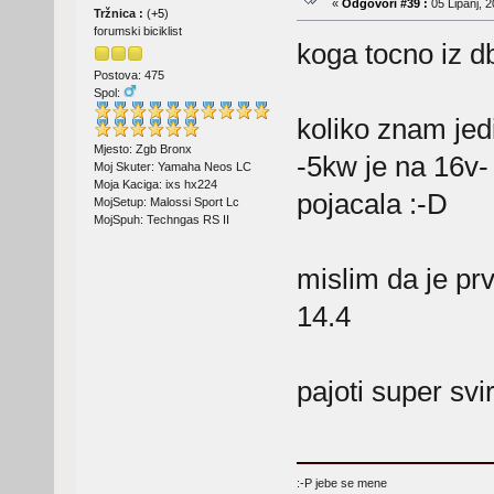
«
Odgovori #39 :
05 Lipanj, 2
Tržnica :
(
+5
)
forumski biciklist
koga tocno iz d
Postova: 475
Spol:
koliko znam je
Mjesto: Zgb Bronx
-5kw je na 16v- 
Moj Skuter: Yamaha Neos LC
Moja Kaciga: ixs hx224
pojacala :-D
MojSetup: Malossi Sport Lc
MojSpuh: Techngas RS II
mislim da je pr
14.4
pajoti super svir
:-P jebe se mene