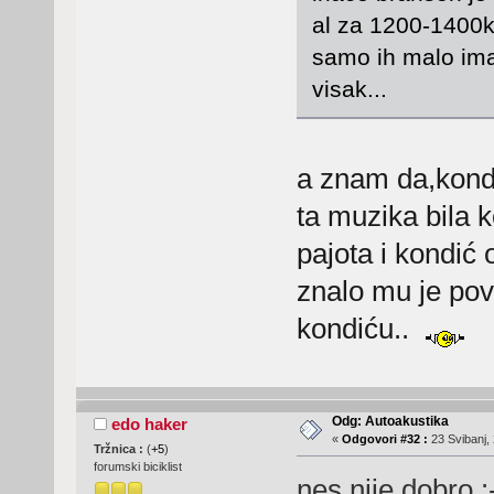
al za 1200-1400kn
samo ih malo ima.
visak...
a znam da,konde
ta muzika bila k
pajota i kondić 
znalo mu je pov
kondiću..
Odg: Autoakustika
edo haker
«
Odgovori #32 :
23 Svibanj, 
Tržnica :
(
+5
)
forumski biciklist
nes nije dobro 