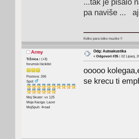
...tak je pisalo
pa naviše ... a
Kolko para tolko muzike !!
Odg: Autoakustika
Army
«
Odgovori #35 :
02 Lipanj, 2
Tržnica :
(
+3
)
forumski biciklist
ooooo kolegaa,e
Postova: 266
se krecu ti emp
Spol:
Moj Skuter: vx 125
Moja Kaciga: Lazer
MojSpuh: 4road