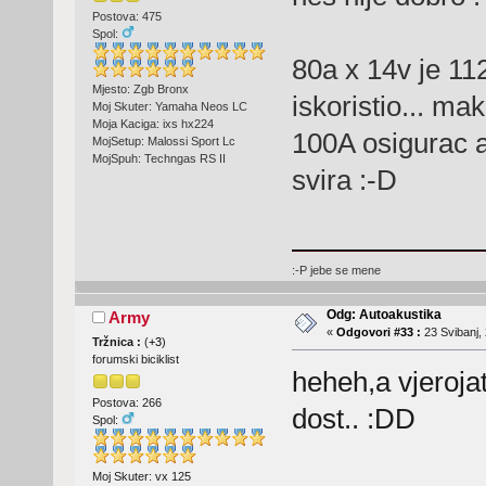
Postova: 475
Spol:
80a x 14v je 11
Mjesto: Zgb Bronx
iskoristio... mak
Moj Skuter: Yamaha Neos LC
Moja Kaciga: ixs hx224
100A osigurac a
MojSetup: Malossi Sport Lc
MojSpuh: Techngas RS II
svira :-D
:-P jebe se mene
Odg: Autoakustika
Army
«
Odgovori #33 :
23 Svibanj, 
Tržnica :
(
+3
)
forumski biciklist
heheh,a vjeroja
Postova: 266
dost.. :DD
Spol:
Moj Skuter: vx 125