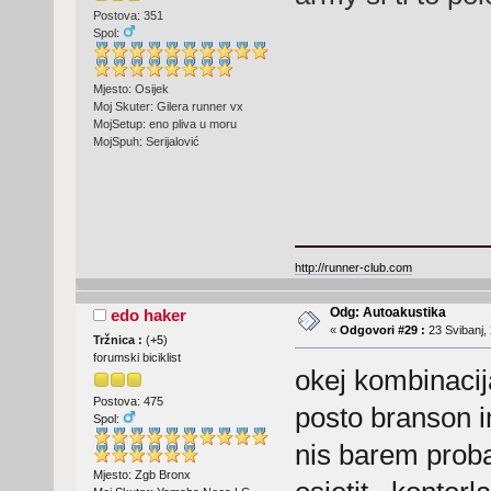
Postova: 351
Spol:
Mjesto: Osijek
Moj Skuter: Gilera runner vx
MojSetup: eno pliva u moru
MojSpuh: Serijalović
http://runner-club.com
Odg: Autoakustika
edo haker
«
Odgovori #29 :
23 Svibanj, 
Tržnica :
(
+5
)
forumski biciklist
okej kombinacija
Postova: 475
posto branson i
Spol:
nis barem proba
Mjesto: Zgb Bronx