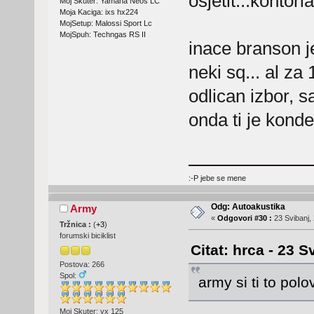
osjetit...kontorl
Moj Skuter: Yamaha Neos LC
Moja Kaciga: ixs hx224
MojSetup: Malossi Sport Lc
MojSpuh: Techngas RS II
inace branson j
neki sq... al z
odlican izbor, 
onda ti je konde
:-P jebe se mene
Odg: Autoakustika
Army
«
Odgovori #30 :
23 Svibanj, 
Tržnica :
(
+3
)
forumski biciklist
Citat: hrca - 23 S
Postova: 266
Spol:
army si ti to pol
Moj Skuter: vx 125