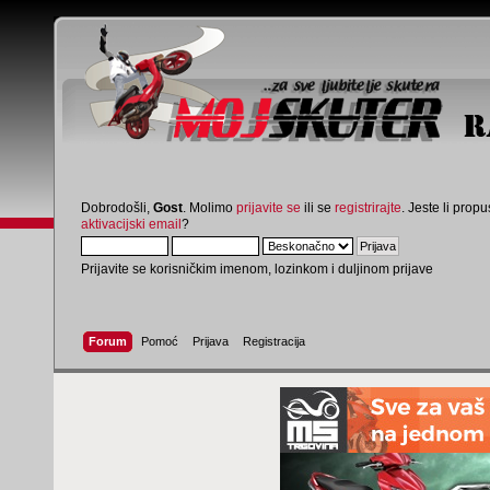
Dobrodošli,
Gost
. Molimo
prijavite se
ili se
registrirajte
. Jeste li propus
aktivacijski email
?
Prijavite se korisničkim imenom, lozinkom i duljinom prijave
Forum
Pomoć
Prijava
Registracija