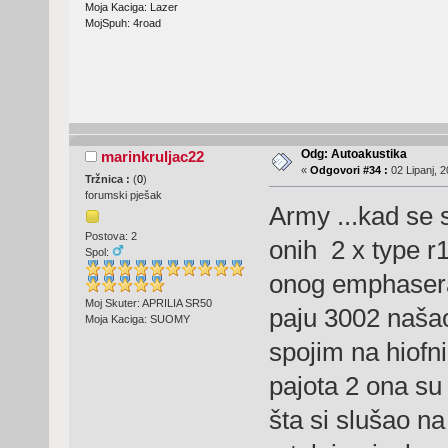
Moja Kaciga: Lazer
MojSpuh: 4road
Odg: Autoakustika
marinkruljac22
«
Odgovori #34 :
02 Lipanj, 2
Tržnica :
(
0
)
forumski pješak
Army ...kad se 
Postova: 2
onih 2 x type r12
Spol:
onog emphasera
Moj Skuter: APRILIA SR50
paju 3002 našao 
Moja Kaciga: SUOMY
spojim na hiofni
pajota 2 ona su 
šta si slušao n