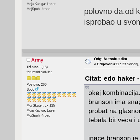
Moja Kaciga: Lazer
polovno da,od k
MojSpuh: 4road
isprobao u svo
Odg: Autoakustika
Army
«
Odgovori #31 :
23 Svibanj, 
Tržnica :
(
+3
)
forumski biciklist
Citat: edo haker 
Postova: 266
Spol:
okej kombinacija.
branson ima snag
Moj Skuter: vx 125
probat na glasnoci
Moja Kaciga: Lazer
MojSpuh: 4road
tebala bit veca i 
inace branson je 