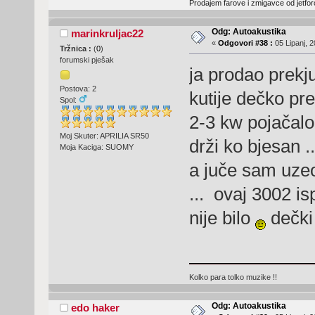
Prodajem farove i zmigavce od jetforc
Odg: Autoakustika
marinkruljac22
«
Odgovori #38 :
05 Lipanj, 2
Tržnica :
(
0
)
forumski pješak
ja prodao prek
Postova: 2
kutije dečko pr
Spol:
2-3 kw pojačalo 
Moj Skuter: APRILIA SR50
drži ko bjesan ..
Moja Kaciga: SUOMY
a juče sam uzeo
... ovaj 3002 i
nije bilo
dečki 
Kolko para tolko muzike !!
Odg: Autoakustika
edo haker