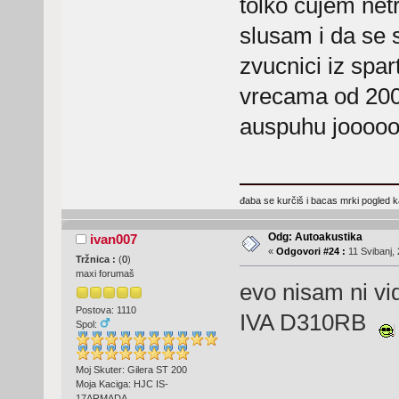
tolko cujem net
slusam i da se 
zvucnici iz spa
vrecama od 200l
auspuhu joooooj
đaba se kurčiš i bacas mrki pogled kad
Odg: Autoakustika
ivan007
«
Odgovori #24 :
11 Svibanj, 
Tržnica :
(
0
)
maxi forumaš
evo nisam ni vi
Postova: 1110
IVA D310RB
Spol:
Moj Skuter: Gilera ST 200
Moja Kaciga: HJC IS-
17ARMADA