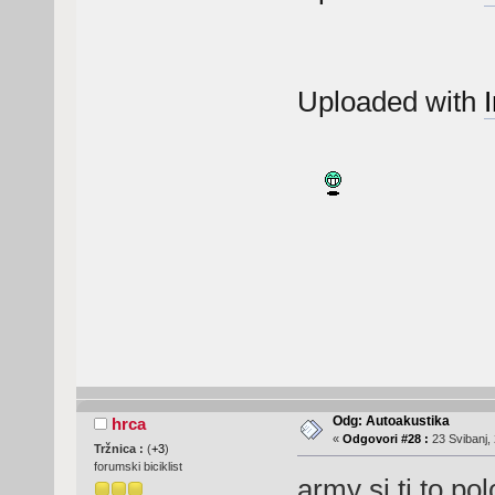
Uploaded with
Odg: Autoakustika
hrca
«
Odgovori #28 :
23 Svibanj, 
Tržnica :
(
+3
)
forumski biciklist
army si ti to po