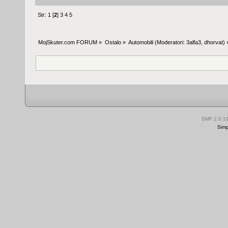
Str:
1
[
2
]
3
4
5
MojSkuter.com FORUM
»
Ostalo
»
Automobili
(Moderatori:
3alfa3
,
dhorvat
) 
SMF 2.0.1
Simp