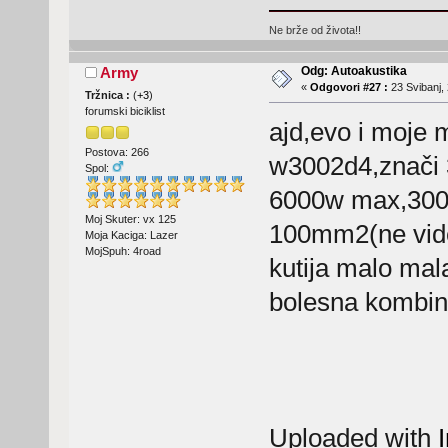
Ne brže od života!!
Odg: Autoakustika
Army
«
Odgovori #27 :
23 Svibanj, 
Tržnica :
(
+3
)
forumski biciklist
ajd,evo i moje m
Postova: 266
w3002d4,znači 
Spol:
6000w max,3000
Moj Skuter: vx 125
100mm2(ne vide 
Moja Kaciga: Lazer
MojSpuh: 4road
kutija malo mal
bolesna kombin
Uploaded with