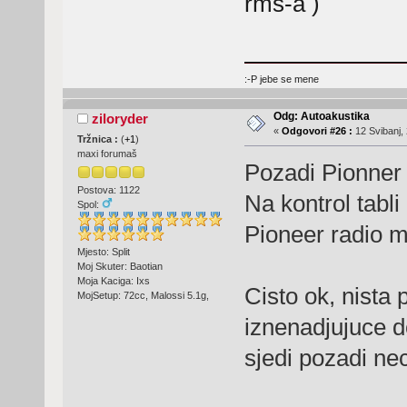
rms-a )
:-P jebe se mene
Odg: Autoakustika
ziloryder
«
Odgovori #26 :
12 Svibanj, 
Tržnica :
(
+1
)
maxi forumaš
Pozadi Pionner
Postova: 1122
Na kontrol tabl
Spol:
Pioneer radio 
Mjesto: Split
Moj Skuter: Baotian
Moja Kaciga: Ixs
Cisto ok, nista 
MojSetup: 72cc, Malossi 5.1g,
iznenadjujuce d
sjedi pozadi nec