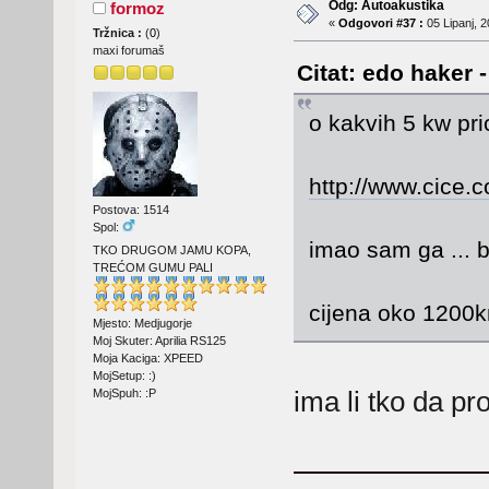
Odg: Autoakustika
formoz
«
Odgovori #37 :
05 Lipanj, 2
Tržnica :
(
0
)
maxi forumaš
Citat: edo haker -
o kakvih 5 kw pr
http://www.cice.
Postova: 1514
Spol:
imao sam ga ... b
TKO DRUGOM JAMU KOPA,
TREĆOM GUMU PALI
cijena oko 1200k
Mjesto: Medjugorje
Moj Skuter: Aprilia RS125
Moja Kaciga: XPEED
MojSetup: :)
ima li tko da pr
MojSpuh: :P