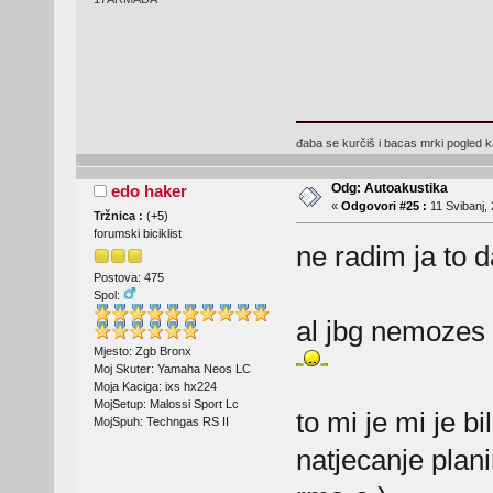
đaba se kurčiš i bacas mrki pogled kad
Odg: Autoakustika
edo haker
«
Odgovori #25 :
11 Svibanj, 
Tržnica :
(
+5
)
forumski biciklist
ne radim ja to d
Postova: 475
Spol:
al jbg nemozes 
Mjesto: Zgb Bronx
Moj Skuter: Yamaha Neos LC
Moja Kaciga: ixs hx224
MojSetup: Malossi Sport Lc
to mi je mi je bi
MojSpuh: Techngas RS II
natjecanje plan