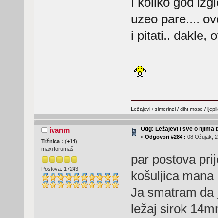
I koliko god iz
uzeo pare.... o
i pitati.. dakle
Ležajevi / simerinzi / diht mase / ljep
Odg: Ležajevi i sve o njima
ivanm
«
Odgovori #284 :
08 Ožujak, 2
Tržnica :
(
+14
)
maxi forumaš
par postova prij
Postova: 17243
košuljica mana a
Ja smatram da j
ležaj sirok 14mm