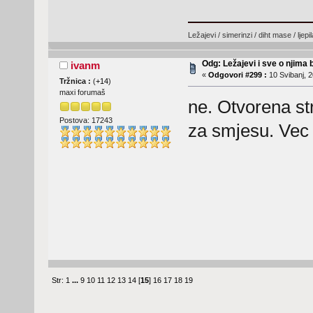
Ležajevi / simerinzi / diht mase / ljep
Odg: Ležajevi i sve o njima
ivanm
«
Odgovori #299 :
10 Svibanj, 2
Tržnica :
(
+14
)
maxi forumaš
ne. Otvorena st
Postova: 17243
za smjesu. Vec
Str:
1
...
9
10
11
12
13
14
[
15
]
16
17
18
19