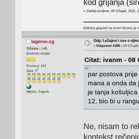
kod grijanja (si
«
Zadnja izmjena: 08 Ožujak, 2011, 
Kolicina gluposti na ovom forumu je n
Odg: Ležajevi i sve o nji
lageros-zg
«
Odgovori #286 :
08 Ožujak,
Tržnica :
(
+6
)
forumski skejter
Citat: ivanm - 08
Postova: 141
Spol:
par postova prije
mana a onda da j
je tanja košuljic
Mjesto: Zagreb
12, bio bi u rangu
Ne, nisam to re
kontekst rečeni