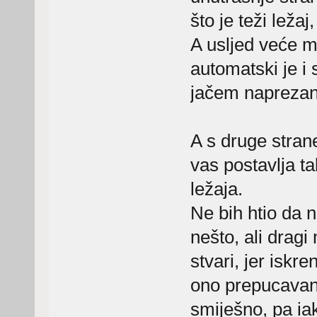
što je teži ležaj
A usljed veće ma
automatski je i s
jačem naprezanju
A s druge strane
vas postavlja ta
ležaja.
Ne bih htio da n
nešto, ali dragi
stvari, jer iskre
ono prepucavanj
smiješno, pa ia