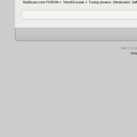
MojSkuter.com FORUM
»
Tehnički kutak
»
Tuning skutera 
(Moderatori:
3al
SMF 2.0.1
Simp