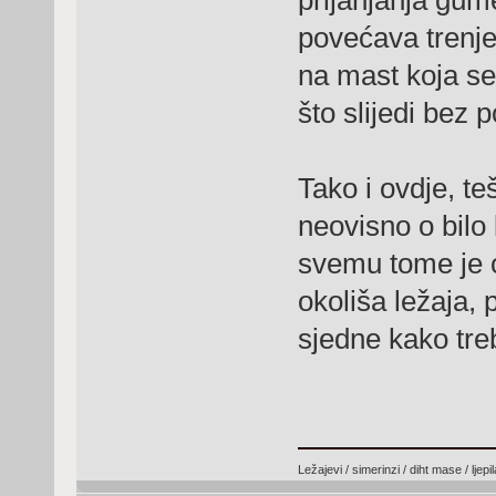
prijanjanja gume
povećava trenje 
na mast koja se 
što slijedi bez
Tako i ovdje, te
neovisno o bilo
svemu tome je 
okoliša ležaja, 
sjedne kako treb
Ležajevi / simerinzi / diht mase / ljep