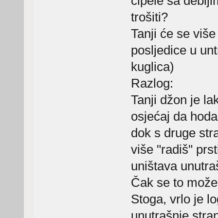
cipele sa deblji
trošiti?
Tanji će se više 
posljedice u un
kuglica)
Razlog:
Tanji džon je la
osjećaj da hod
dok s druge str
više "radiš" prs
uništava unutra
Čak se to može 
Stoga, vrlo je l
unutrašnje stran