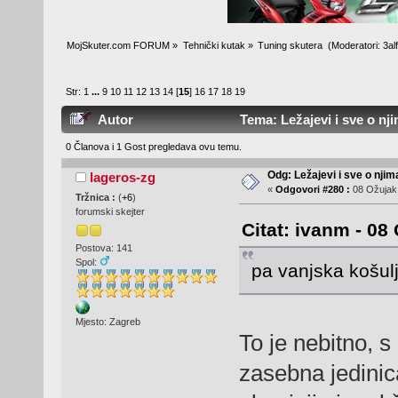
MojSkuter.com FORUM
»
Tehnički kutak
»
Tuning skutera 
(Moderatori:
3al
Str:
1
...
9
10
11
12
13
14
[
15
]
16
17
18
19
Autor
Tema: Ležajevi i sve o nj
0 Članova i 1 Gost pregledava ovu temu.
Odg: Ležajevi i sve o nji
lageros-zg
«
Odgovori #280 :
08 Ožujak,
Tržnica :
(
+6
)
forumski skejter
Citat: ivanm - 08
Postova: 141
Spol:
pa vanjska košul
Mjesto: Zagreb
To je nebitno, s
zasebna jedinica