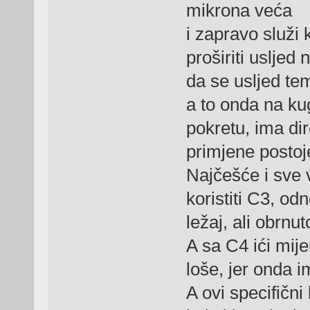
mikrona veća
i zapravo služi
proširiti usljed
da se usljed te
a to onda na kug
pokretu, ima di
primjene postoje
Najčešće i sve 
koristiti C3, o
ležaj, ali obrnu
A sa C4 ići mije
loše, jer onda i
A ovi specifični