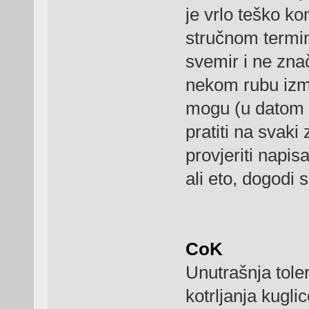
je vrlo teško ko
stručnom termino
svemir i ne znač
nekom rubu izm
mogu (u datom 
pratiti na svaki
provjeriti napisa
ali eto, dogodi s
CoK
Unutrašnja tole
kotrljanja kugli