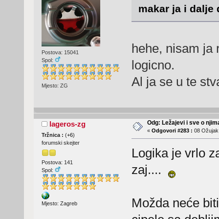
makar ja i dalje
hehe, nisam ja 
Postova: 15041
Spol:
logicno.
Al ja se u te s
Mjesto: ZG
Odg: Ležajevi i sve o nji
lageros-zg
«
Odgovori #283 :
08 Ožujak,
Tržnica :
(
+6
)
forumski skejter
Logika je vrlo z
Postova: 141
zaj....
Spol:
Možda neće biti 
Mjesto: Zagreb