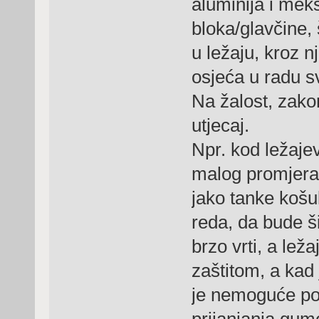
aluminija i mekš
bloka/glavčine, 
u ležaju, kroz n
osjeća u radu s
Na žalost, zako
utjecaj.
Npr. kod ležaje
malog promjera 
jako tanke košul
reda, da bude šir
brzo vrti, a le
zaštitom, a kad
je nemoguće pos