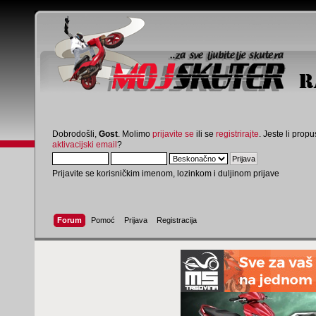
Dobrodošli,
Gost
. Molimo
prijavite se
ili se
registrirajte
. Jeste li propus
aktivacijski email
?
Prijavite se korisničkim imenom, lozinkom i duljinom prijave
Forum
Pomoć
Prijava
Registracija