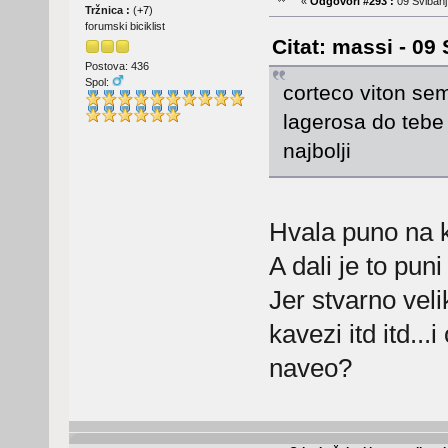
«
Odgovori #293 :
09 Svibanj
Tržnica :
(
+7
)
forumski biciklist
Citat: massi - 09
Postova: 436
Spol:
corteco viton sem
lagerosa do teb
najbolji
Hvala puno na 
A dali je to pun
Jer stvarno veli
kavezi itd itd...
naveo?