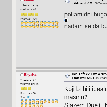
ivanm
«
Odgovori #288 :
08 Travanj
Tržnica :
(
+14
)
maxi forumaš
poliamidni bugar
Postova: 17243
nadam se da b
Odg: Ležajevi i sve o nji
Ekysha
«
Odgovori #289 :
09 Svibanj
Tržnica :
(
+7
)
forumski biciklist
Koji bi bili ide
Postova: 436
masinu?
Spol:
Slazem Due+, Na