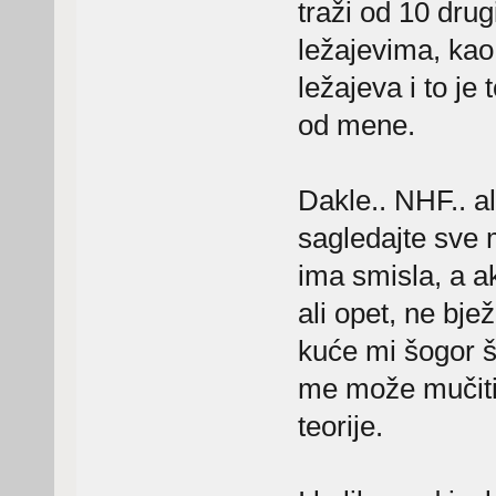
traži od 10 drug
ležajevima, kao 
ležajeva i to je
od mene.
Dakle.. NHF.. al
sagledajte sve m
ima smisla, a ak
ali opet, ne bj
kuće mi šogor š
me može mučiti 
teorije.