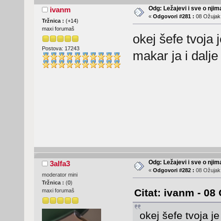
Odg: Ležajevi i sve o nji
ivanm
«
Odgovori #281 :
08 Ožujak,
Tržnica :
(
+14
)
maxi forumaš
okej šefe tvoja 
Postova: 17243
makar ja i dalje
Odg: Ležajevi i sve o nji
3alfa3
«
Odgovori #282 :
08 Ožujak,
moderator mini
Tržnica :
(
0
)
Citat: ivanm - 08
maxi forumaš
okej šefe tvoja j