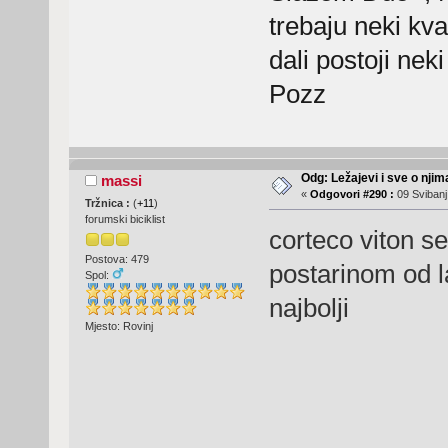
trebaju neki kval
dali postoji nek
Pozz
Odg: Ležajevi i sve o nji
massi
«
Odgovori #290 :
09 Svibanj
Tržnica :
(
+11
)
forumski biciklist
corteco viton se
Postova: 479
postarinom od 
Spol:
najbolji
Mjesto: Rovinj