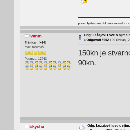
preko tjedna smo klosari vikendom 
Odg: Ležajevi i sve o njima
ivanm
«
Odgovori #292 :
09 Svibanj, 2
Tržnica :
(
+14
)
maxi forumaš
150kn je stvar
Postova: 17243
90kn.
Odg: Ležajevi i sve o nji
Ekysha