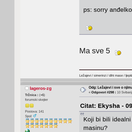
ps: sorry anđelk
Ma sve 5
Ležajevi / simerinzi / diht mase / ljep
Odg: Ležajevi i sve o nji
lageros-zg
«
Odgovori #298 :
10 Svibanj
Tržnica :
(
+6
)
forumski skejter
Citat: Ekysha - 0
Postova: 141
Spol:
Koji bi bili ideal
masinu?