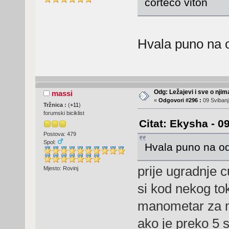
corteco viton
Hvala puno na
Odg: Ležajevi i sve o nji
massi
«
Odgovori #296 :
09 Svibanj
Tržnica :
(
+11
)
forumski biciklist
Citat: Ekysha - 0
Postova: 479
Spol:
Hvala puno na o
prije ugradnje cu
Mjesto: Rovinj
si kod nekog tok
manometar za mj
ako je preko 5 sto