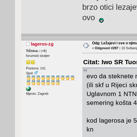
brzo otici lezaj
ovo
Odg: Ležajevi i sve o nji
lageros-zg
«
Odgovori #297 :
10 Svibanj,
Tržnica :
(
+6
)
forumski skejter
Citat: Iwo SR Tuo
Postova: 141
Spol:
evo da steknete m
(ili skf u Rijeci s
Uglavnom 1 NTN 
Mjesto: Zagreb
semering košta 4
kod lagerosa je 
kn