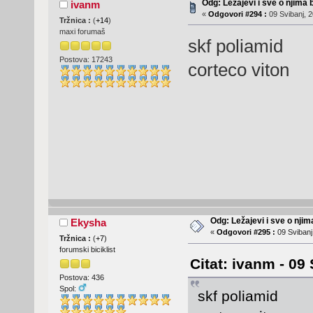
Odg: Ležajevi i sve o njima
ivanm
«
Odgovori #294 :
09 Svibanj, 2
Tržnica :
(
+14
)
maxi forumaš
skf poliamid
Postova: 17243
corteco viton
Odg: Ležajevi i sve o nji
Ekysha
«
Odgovori #295 :
09 Svibanj
Tržnica :
(
+7
)
forumski biciklist
Citat: ivanm - 09
Postova: 436
Spol:
skf poliamid