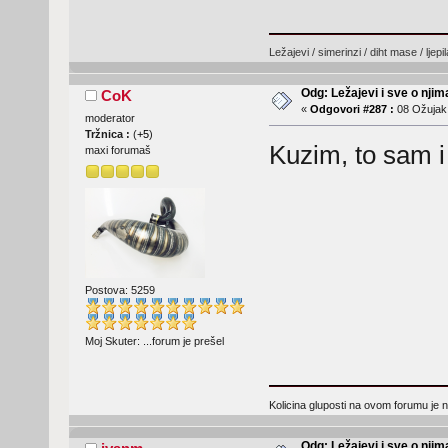
Ležajevi / simerinzi / diht mase / ljep
Odg: Ležajevi i sve o nji
CoK
«
Odgovori #287 :
08 Ožujak,
moderator
Tržnica :
(
+5
)
Kuzim, to sam i
maxi forumaš
Postova: 5259
Moj Skuter: ...forum je prešel
Kolicina gluposti na ovom forumu je n
Odg: Ležajevi i sve o nji