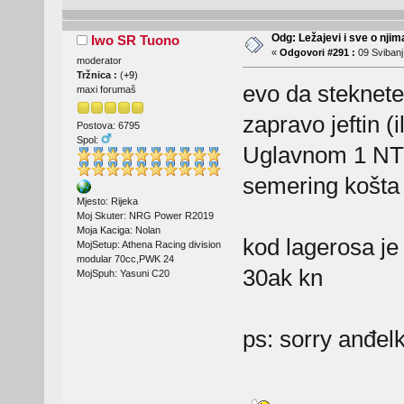
Odg: Ležajevi i sve o nji
Iwo SR Tuono
«
Odgovori #291 :
09 Svibanj
moderator
Tržnica :
(
+9
)
evo da steknete
maxi forumaš
zapravo jeftin (i
Postova: 6795
Spol:
Uglavnom 1 NTN
semering košta 
Mjesto: Rijeka
Moj Skuter: NRG Power R2019
Moja Kaciga: Nolan
kod lagerosa je
MojSetup: Athena Racing division
modular 70cc,PWK 24
30ak kn
MojSpuh: Yasuni C20
ps: sorry anđe