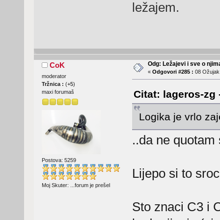
ležajem.
Odg: Ležajevi i sve o nji
CoK
«
Odgovori #285 :
08 Ožujak,
moderator
Tržnica :
(
+5
)
Citat: lageros-zg
maxi forumaš
Logika je vrlo za
..da ne quotam 
Postova: 5259
Lijepo si to sro
Moj Skuter: ...forum je prešel
Sto znaci C3 i C