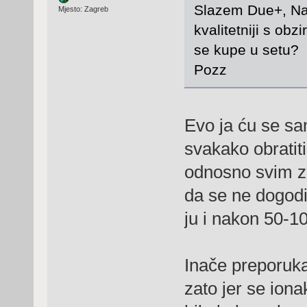
Slazem Due+, Nard
Mjesto: Zagreb
kvalitetniji s obz
se kupe u setu?
Pozz
Evo ja ću se sa
svakako obratiti
odnosno svim z
da se ne dogodi 
ju i nakon 50-1
Inače preporuka 
zato jer se ion