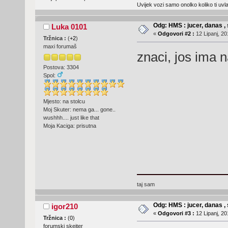
Uvijek vozi samo onolko koliko ti uv
Odg: HMS : jucer, danas , 
Luka 0101
«
Odgovori #2 :
12 Lipanj, 20
Tržnica :
(
+2
)
maxi forumaš
znaci, jos ima 
Postova: 3304
Spol:
Mjesto: na stolcu
Moj Skuter: nema ga... gone..
wushhh.... just like that
Moja Kaciga: prisutna
taj sam
Odg: HMS : jucer, danas , 
igor210
«
Odgovori #3 :
12 Lipanj, 20
Tržnica :
(
0
)
forumski skejter