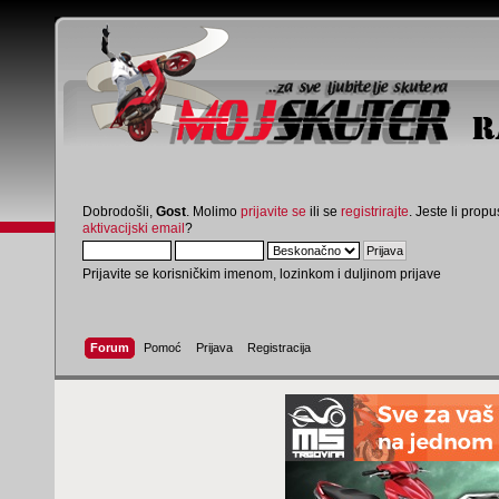
Dobrodošli,
Gost
. Molimo
prijavite se
ili se
registrirajte
. Jeste li propus
aktivacijski email
?
Prijavite se korisničkim imenom, lozinkom i duljinom prijave
Forum
Pomoć
Prijava
Registracija