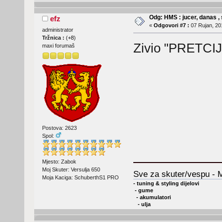
Odg: HMS : jucer, danas , 
efz
«
Odgovori #7 :
07 Rujan, 20
administrator
Tržnica :
(
+8
)
Zivio "PRETC
maxi forumaš
Postova: 2623
Spol:
Mjesto: Zabok
Moj Skuter: Versulja 650
Sve za skuter/vespu - 
Moja Kaciga: SchuberthS1 PRO
- tuning & styling dijelovi
- gume
- akumulatori
- ulja