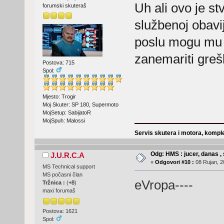
Uh ali ovo je st
forumski skuteraš
službenoj obavij
poslu mogu mu
zanemariti gre
Postova: 715
Spol:
Mjesto: Trogir
Moj Skuter: SP 180, Supermoto
MojSetup: SabijatoR
MojSpuh: Malossi
Servis skutera i motora, komple
Odg: HMS : jucer, danas , 
J.U.R.C.A
«
Odgovori #10 :
08 Rujan, 2
MS Technical support
MS počasni član
eVropa----
Tržnica :
(
+8
)
maxi forumaš
Postova: 1621
Spol: