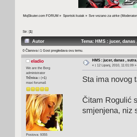
MojSkuter.com FORUM
»
Sportski kutak
»
Sve vezano za utrke
(Moderator
Str: [
1
]
Autor
Tema: HMS : jucer, danas , 
0 Članova i 1 Gost pregledava ovu temu.
HMS : jucer, danas , sutra.
eladio
«
:
12 Lipanj, 2010, 11:01:09 »
We are the Borg
administrator
Sta ima novog 
Tržnica :
(
+1
)
maxi forumaš
Čitam Rogulić sm
smjenjena, niz s
Postova: 9355