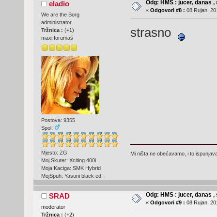
Odg: HMS : jucer, danas , 
eladio
«
Odgovori #8 :
08 Rujan, 20
We are the Borg
administrator
strasno
Tržnica :
(
+1
)
maxi forumaš
Postova: 9355
Spol:
Mjesto: ZG
Mi ništa ne obećavamo, i to ispunjav
Moj Skuter: Xciting 400i
Moja Kaciga: SMK Hybrid
MojSpuh: Yasuni black ed.
Odg: HMS : jucer, danas , 
SRAD
«
Odgovori #9 :
08 Rujan, 20
moderator
Tržnica :
(
+2
)