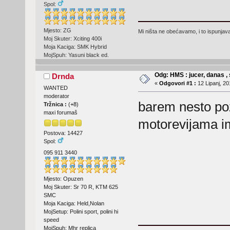
Spol:
Mjesto: ZG
Mi ništa ne obećavamo, i to ispunjav
Moj Skuter: Xciting 400i
Moja Kaciga: SMK Hybrid
MojSpuh: Yasuni black ed.
Odg: HMS : jucer, danas , 
Drnda
«
Odgovori #1 :
12 Lipanj, 20
WANTED
moderator
barem nesto poz
Tržnica :
(
+8
)
maxi forumaš
motorevijama im
Postova: 14427
Spol:
095 911 3440
Mjesto: Opuzen
Moj Skuter: Sr 70 R, KTM 625
SMC
Moja Kaciga: Held,Nolan
MojSetup: Polini sport, polini hi
speed
MojSpuh: Mhr replica