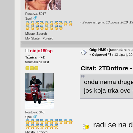
Postova: 5917
Spol:
«
Zadnja izmjena: 13 Lipanj, 2010, 1
Mjesto: Zagreb
Moj Skuter: Purejet
Odg: HMS : jucer, danas , 
nidjo180sp
«
Odgovori #5 :
13 Lipanj, 20
Tržnica :
(
+1
)
forumski biciklist
Citat: 2TDottore -
onda nema druge
jos koja trka ove
Postova: 346
Spol:
radi se na 
Mjesto: Križevci