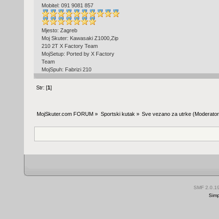
Mobitel: 091 9081 857
Mjesto: Zagreb
Moj Skuter: Kawasaki Z1000,Zip
210 2T X Factory Team
MojSetup: Ported by X Factory
Team
MojSpuh: Fabrizi 210
Str: [
1
]
MojSkuter.com FORUM
»
Sportski kutak
»
Sve vezano za utrke
(Moderator
SMF 2.0.1
Simp