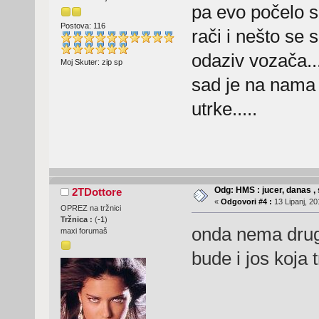
pa evo počelo se
Postova: 116
rači i nešto se
odaziv vozača...
Moj Skuter: zip sp
sad je na nama
utrke.....
Odg: HMS : jucer, danas , 
2TDottore
«
Odgovori #4 :
13 Lipanj, 20
OPREZ na tržnici
Tržnica :
(
-1
)
onda nema drug
maxi forumaš
bude i jos koja 