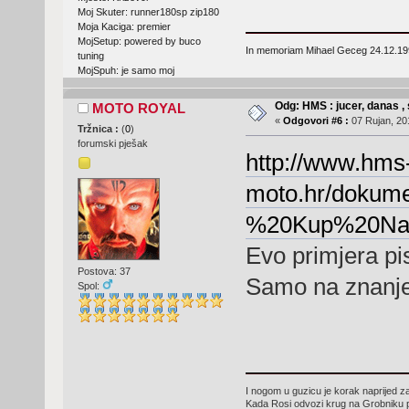
Moj Skuter: runner180sp zip180
Moja Kaciga: premier
MojSetup: powered by buco
In memoriam Mihael Geceg 24.12.19
tuning
MojSpuh: je samo moj
Odg: HMS : jucer, danas , 
MOTO ROYAL
«
Odgovori #6 :
07 Rujan, 20
Tržnica :
(
0
)
forumski pješak
http://www.hms
moto.hr/dokume
%20Kup%20Naci
Evo primjera pi
Postova: 37
Samo na znanje 
Spol:
I nogom u guzicu je korak naprijed z
Kada Rosi odvozi krug na Grobniku p