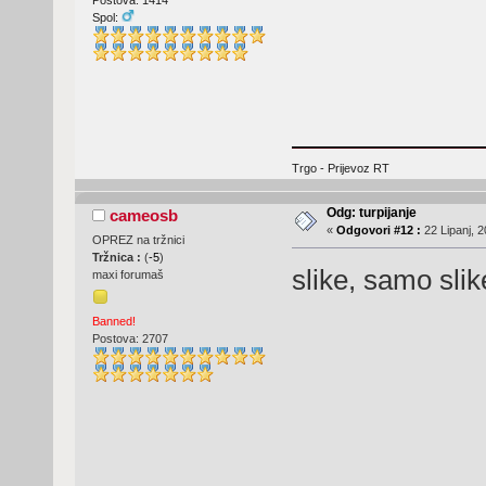
Postova: 1414
Spol:
Trgo - Prijevoz RT
Odg: turpijanje
cameosb
«
Odgovori #12 :
22 Lipanj, 2
OPREZ na tržnici
Tržnica :
(
-5
)
slike, samo slik
maxi forumaš
Banned!
Postova: 2707