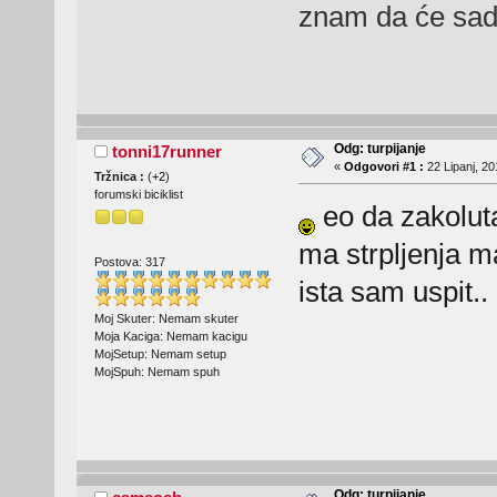
znam da će sad 
Odg: turpijanje
tonni17runner
«
Odgovori #1 :
22 Lipanj, 20
Tržnica :
(
+2
)
forumski biciklist
eo da zakol
ma strpljenja ma
Postova: 317
ista sam uspit..
Moj Skuter: Nemam skuter
Moja Kaciga: Nemam kacigu
MojSetup: Nemam setup
MojSpuh: Nemam spuh
Odg: turpijanje