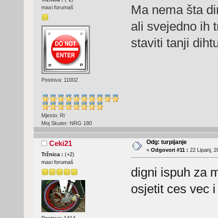
Ma nema šta dir
maxi forumaš
ali svejedno ih t
staviti tanji diht
Postova: 11002
.
Mjesto: Ri
Moj Skuter: NRG 180
Odg: turpijanje
Ceki21
«
Odgovori #11 :
22 Lipanj, 2
Tržnica :
(
+2
)
maxi forumaš
digni ispuh za m
osjetit ces vec i