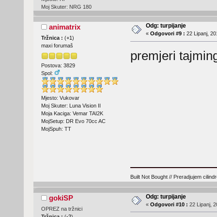
Moj Skuter: NRG 180
Odg: turpijanje
animatrix
«
Odgovori #9 :
22 Lipanj, 20
Tržnica :
(
+1
)
maxi forumaš
premjeri tajming
Postova: 3829
Spol:
Mjesto: Vukovar
Moj Skuter: Luna Vision II
Moja Kaciga: Vemar TAI2K
MojSetup: DR Evo 70cc AC
MojSpuh: TT
Built Not Bought // Preradjujem cilind
Odg: turpijanje
gokiSP
«
Odgovori #10 :
22 Lipanj, 2
OPREZ na tržnici
Tržnica :
(
-2
)