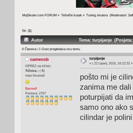
MojSkuter.com FORUM
»
Tehnički kutak
»
Tuning skutera 
(Moderatori:
3al
Str: [
1
]
Autor
Tema: turpijanje (Posjeta:
0 Članova i 1 Gost pregledava ovu temu.
turpijanje
cameosb
«
:
22 Lipanj, 2010, 16:22:32 »
OPREZ na tržnici
Tržnica :
(
-5
)
pošto mi je cil
maxi forumaš
zanima me dali 
Banned!
Postova: 2707
poturpijati da i
samo ono ako se
cilindar je polin