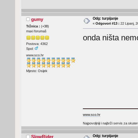
Odg: turpijanje
gumy
«
Odgovori #13 :
22 Lipanj, 2
Tržnica :
(
+38
)
maxi forumaš
onda ništa nemo
Postova: 4362
Spol:
www.sco.hr
Mjesto: Osijek
www.sco.hr
Najpovoljniji i najbrži servis za skute
Odg: turpijanje
SlowRider