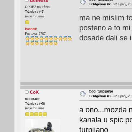
cameosb
«
Odgovori #2 :
22 Lipanj, 20
OPREZ na tržnici
Tržnica :
(
-5
)
ma ne mislim to
maxi forumaš
posteno a to mi 
Banned!
Postova: 2707
dosade dali se i
Odg: turpijanje
CoK
«
Odgovori #3 :
22 Lipanj, 20
moderator
Tržnica :
(
+5
)
a ono...mozda m
maxi forumaš
kanala u spic po
turpijano