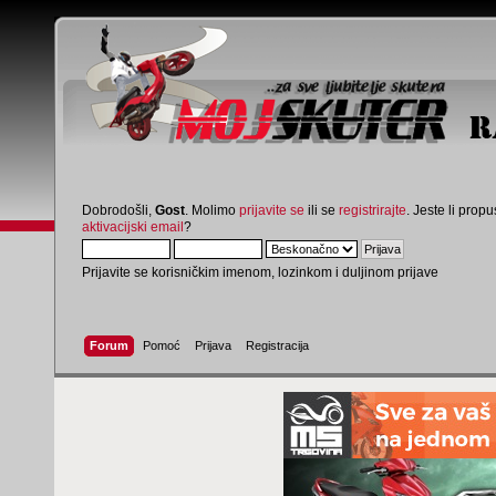
Dobrodošli,
Gost
. Molimo
prijavite se
ili se
registrirajte
. Jeste li propus
aktivacijski email
?
Prijavite se korisničkim imenom, lozinkom i duljinom prijave
Forum
Pomoć
Prijava
Registracija