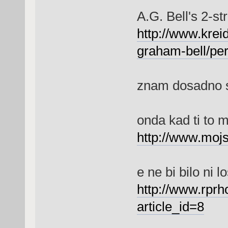
A.G. Bell's 2-st
http://www.kreid
graham-bell/pe
znam dosadno st
onda kad ti to 
http://www.mojs
e ne bi bilo ni l
http://www.rprho
article_id=8