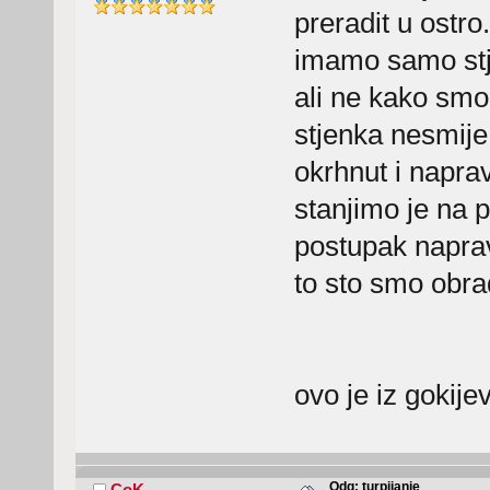
preradit u ostro
imamo samo stje
ali ne kako smo 
stjenka nesmije 
okrhnut i naprav
stanjimo je na p
postupak naprav
to sto smo obrad
ovo je iz gokije
Odg: turpijanje
CoK