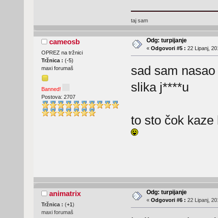
taj sam
Odg: turpijanje
cameosb
«
Odgovori #5 :
22 Lipanj, 20
OPREZ na tržnici
Tržnica :
(
-5
)
sad sam nasao 
maxi forumaš
slika j****u
Banned!
Postova: 2707
to sto čok kaze
Odg: turpijanje
animatrix
«
Odgovori #6 :
22 Lipanj, 20
Tržnica :
(
+1
)
maxi forumaš