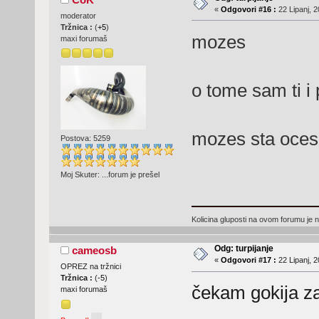
«
Odgovori #16 :
22 Lipanj, 2
moderator
Tržnica :
(
+5
)
mozes
maxi forumaš
o tome sam ti i 
mozes sta oces
Postova: 5259
Moj Skuter: ...forum je prešel
Kolicina gluposti na ovom forumu je n
Odg: turpijanje
cameosb
«
Odgovori #17 :
22 Lipanj, 2
OPREZ na tržnici
Tržnica :
(
-5
)
čekam gokija za
maxi forumaš