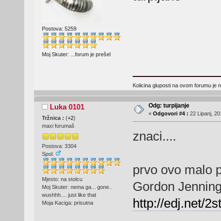
Postova: 5259
Moj Skuter: ...forum je prešel
Kolicina gluposti na ovom forumu je n
Odg: turpijanje
Luka 0101
«
Odgovori #4 :
22 Lipanj, 20
Tržnica :
(
+2
)
maxi forumaš
znaci....
Postova: 3304
Spol:
prvo ovo malo p
Mjesto: na stolcu
Gordon Jenning'
Moj Skuter: nema ga... gone..
wushhh.... just like that
http://edj.net/
Moja Kaciga: prisutna