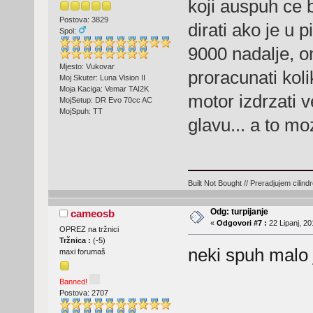
koji auspuh ce 
Postova: 3829
dirati ako je u 
Spol:
9000 nadalje, o
Mjesto: Vukovar
proracunati kol
Moj Skuter: Luna Vision II
Moja Kaciga: Vemar TAI2K
motor izdrzati v
MojSetup: DR Evo 70cc AC
MojSpuh: TT
glavu... a to mo
Built Not Bought // Preradjujem cilind
Odg: turpijanje
cameosb
«
Odgovori #7 :
22 Lipanj, 20
OPREZ na tržnici
Tržnica :
(
-5
)
neki spuh malo j
maxi forumaš
Banned!
Postova: 2707