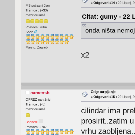
«
Odgovori #14 :
22 Lipanj, 2
MS počasni član
Tržnica :
(
+33
)
Citat: gumy - 22 
maxi forumaš
Postova: 7664
onda ništa nemoj 
Spol:
Mjesto: Zagreb
x2
Odg: turpijanje
cameosb
«
Odgovori #15 :
22 Lipanj, 2
OPREZ na tržnici
Tržnica :
(
-5
)
cilindar ima pre
maxi forumaš
prosirit..zatim 
Banned!
Postova: 2707
vrhu zaobljena..