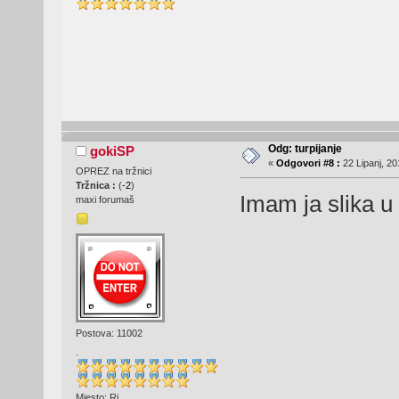
Odg: turpijanje
gokiSP
«
Odgovori #8 :
22 Lipanj, 20
OPREZ na tržnici
Tržnica :
(
-2
)
Imam ja slika 
maxi forumaš
Postova: 11002
.
Mjesto: Ri