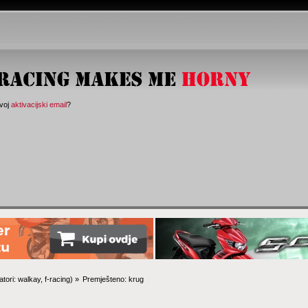
svoj
aktivacijski email
?
tori:
walkay
,
f-racing
) »
Premješteno: krug