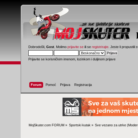
Dobrodošli,
Gost
. Molimo
prijavite se
ili se
registrirajte
. Jeste li propustili 
Prijavite se korisničkim imenom, lozinkom i duljinom prijave
Forum
Pomoć
Prijava
Registracija
MojSkuter.com FORUM
»
Sportski kutak
»
Sve vezano za utrke
(Modera