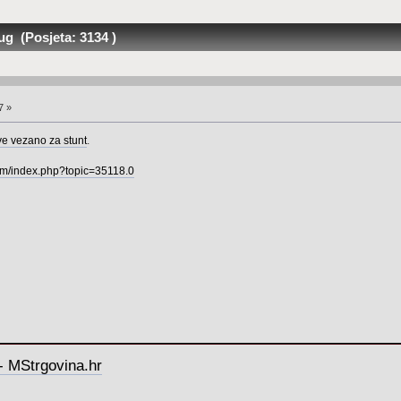
g (Posjeta: 3134 )
7 »
e vezano za stunt
.
rum/index.php?topic=35118.0
- MStrgovina.hr