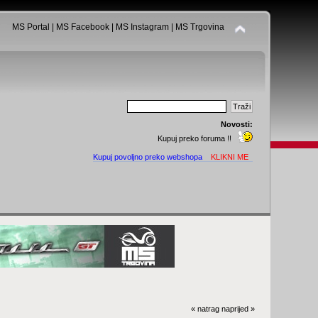
MS Portal
|
MS Facebook
|
MS Instagram
|
MS Trgovina
Novosti:
Kupuj preko foruma !!
Kupuj povoljno preko webshopa
KLIKNI ME
« natrag
naprijed »