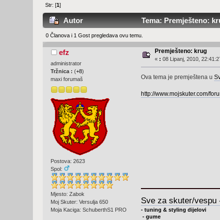
Str: [
1
]
Autor
Tema: Premješteno: kru
0 Članova i 1 Gost pregledava ovu temu.
Premješteno: krug
efz
«
:
08 Lipanj, 2010, 22:41:2
administrator
Tržnica :
(
+8
)
Ova tema je premještena u
Sv
maxi forumaš
http://www.mojskuter.com/fo
Postova: 2623
Spol:
Mjesto: Zabok
Sve za skuter/vespu 
Moj Skuter: Versulja 650
- tuning & styling dijelovi
Moja Kaciga: SchuberthS1 PRO
- gume