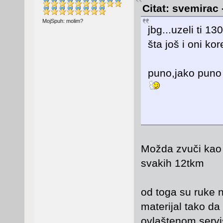
Citat: svemirac 
MojSpuh: molim?
jbg...uzeli ti 
šta još i oni ko
puno,jako puno p
Možda zvuči kao ve
svakih 12tkm
od toga su ruke n
materijal tako da
ovlaštenom servi