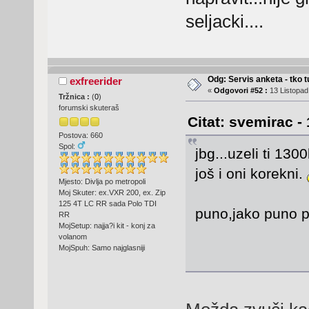
seljacki....
Odg: Servis anketa - tko tu
exfreerider
«
Odgovori #52 :
13 Listopad
Tržnica :
(
0
)
forumski skuteraš
Citat: svemirac -
Postova: 660
Spol:
jbg...uzeli ti 13
još i oni korekni.
Mjesto: Divlja po metropoli
Moj Skuter: ex.VXR 200, ex. Zip
125 4T LC RR sada Polo TDI
puno,jako puno pri
RR
MojSetup: najja?i kit - konj za
volanom
MojSpuh: Samo najglasniji