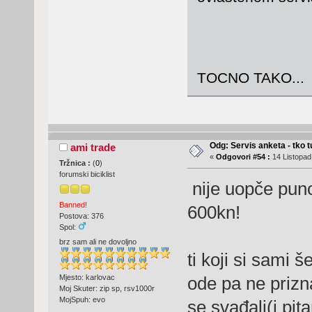
TOCNO TAKO...
Odg: Servis anketa - tko tu
ami trade
«
Odgovori #54 :
14 Listopad
Tržnica :
(
0
)
forumski biciklist
nije uopče puno
Banned!
600kn!
Postova: 376
Spol:
brz sam ali ne dovoljno
ti koji si sami 
Mjesto: karlovac
ode pa ne prizna
Moj Skuter: zip sp, rsv1000r
MojSpuh: evo
se svađali(i pit