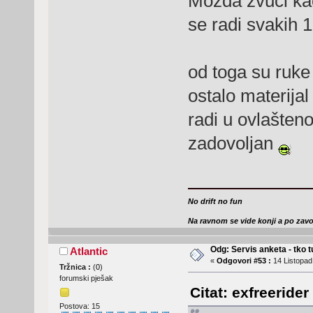
Možda zvuči kao v
se radi svakih 
od toga su ruke 
ostalo materijal
radi u ovlašten
zadovoljan
No drift no fun
Na ravnom se vide konji a po zav
Odg: Servis anketa - tko tu
Atlantic
«
Odgovori #53 :
14 Listopad
Tržnica :
(
0
)
forumski pješak
Citat: exfreerider
Postova: 15