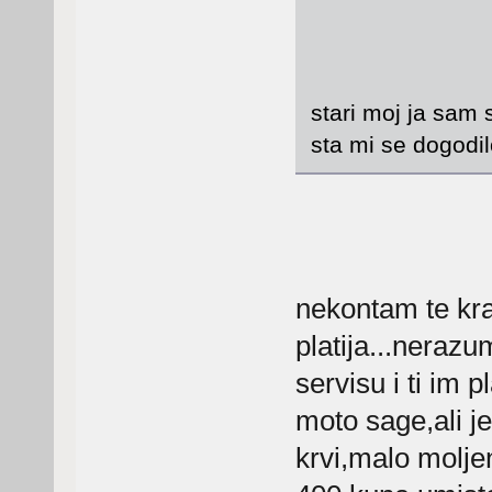
stari moj ja sam 
sta mi se dogodil
nekontam te kral
platija...nerazu
servisu i ti im 
moto sage,ali je
krvi,malo moljen