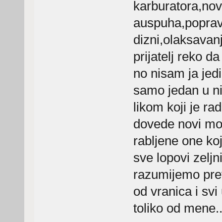
karburatora,nov
auspuha,popravl
dizni,olaksavan
prijatelj reko da
no nisam ja jedi
samo jedan u ni
likom koji je ra
dovede novi mot
rabljene one koj
sve lopovi zeljn
razumijemo previ
od vranica i sv
toliko od mene..