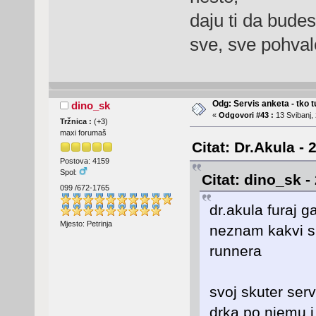
daju ti da budes
sve, sve pohvale
Odg: Servis anketa - tko tu
dino_sk
«
Odgovori #43 :
13 Svibanj, 
Tržnica :
(
+3
)
maxi forumaš
Citat: Dr.Akula -
Postova: 4159
Spol:
Citat: dino_sk -
099 /672-1765
dr.akula furaj g
Mjesto: Petrinja
neznam kakvi su 
runnera
svoj skuter ser
drka po njemu i