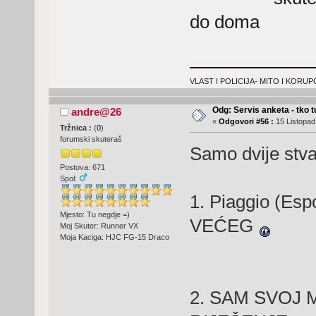
do doma
VLAST I POLICIJA- MITO I KORUP
Odg: Servis anketa - tko tu
andre@26
«
Odgovori #56 :
15 Listopad
Tržnica :
(
0
)
forumski skuteraš
Samo dvije stvar
Postova: 671
Spol:
1. Piaggio (Es
Mjesto: Tu negdje =)
VEĆEG
Moj Skuter: Runner VX
Moja Kaciga: HJC FG-15 Draco
2. SAM SVOJ 