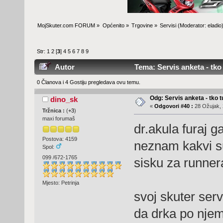
MojSkuter.com FORUM
»
Općenito
»
Trgovine
»
Servisi
(Moderator:
eladio
Str:
1
2
[
3
]
4
5
6
7
8
9
Autor
Tema: Servis anketa - tko t
0 Članova i 4 Gostiju pregledava ovu temu.
Odg: Servis anketa - tko tu
dino_sk
«
Odgovori #40 :
28 Ožujak, 
Tržnica :
(
+3
)
maxi forumaš
dr.akula furaj g
Postova: 4159
neznam kakvi su 
Spol:
099 /672-1765
sisku za runner
Mjesto: Petrinja
svoj skuter ser
da drka po njem