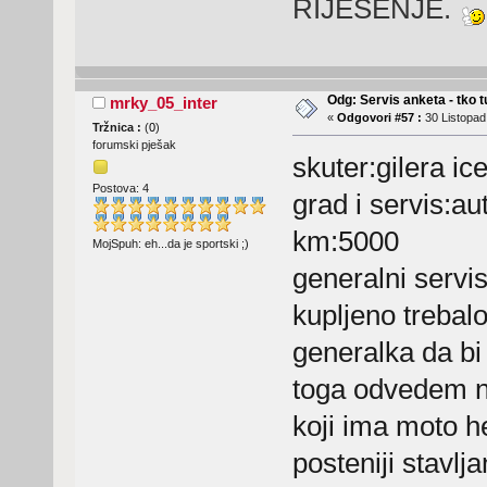
RIJEŠENJE.
Odg: Servis anketa - tko tu
mrky_05_inter
«
Odgovori #57 :
30 Listopad
Tržnica :
(
0
)
forumski pješak
skuter:gilera ic
Postova: 4
grad i servis:au
km:5000
MojSpuh: eh...da je sportski ;)
generalni servi
kupljeno trebalo
generalka da bi
toga odvedem na
koji ima moto h
posteniji stavlj