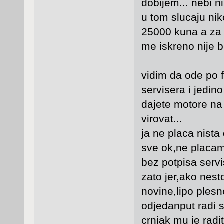
dobijem... nebi n
u tom slucaju niko
25000 kuna a za z
me iskreno nije br
vidim da ode po 
servisera i jedin
dajete motore na
virovat...
ja ne placa nista
sve ok,ne placam
bez potpisa servis
zato jer,ako nest
novine,lipo plesn
odjedanput radi s
crnjak mu je radit