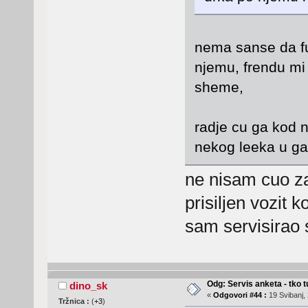
nema sanse da f
njemu, frendu mi 
sheme,
radje cu ga kod 
nekog leeka u ga
ne nisam cuo za
prisiljen vozit 
sam servisirao 
Odg: Servis anketa - tko tu
dino_sk
«
Odgovori #44 :
19 Svibanj, 
Tržnica :
(
+3
)