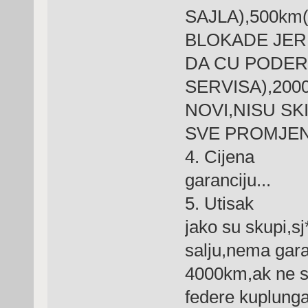
SAJLA),500km
BLOKADE JER 
DA CU PODER
SERVISA),200
NOVI,NISU SK
SVE PROMJENIL
4. Cijena do
garanciju...
5. Utisak Ja
jako su skupi,sj
salju,nema garan
4000km,ak ne sk
federe kuplunga