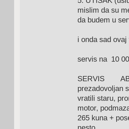
5. UTISAK (uslu
mislim da su me 
da budem u serv
i onda sad ovaj
servis na 10 0
SERVIS ABI m
prezadovoljan s
vratili staru, pr
motor, podmazal
265 kuna + pose
nesto,