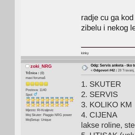
radje cu ga kod
zibelu i nekog 
kinky
Odg: Servis anketa - tko tu
zoki_NRG
«
Odgovori #42 :
28 Travanj,
Tržnica :
(
0
)
maxi forumaš
1. SKUT
Postova: 1140
2. SERVIS 
Spol:
3. KOLIK
Mjesto: Ri-Kraljevic
4. CIJENA 
Moj Skuter: Piaggio NRG power
MojSetup: Unique
lakse roline, st