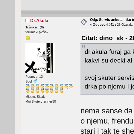
Odg: Servis anketa - tko tu
Dr.Akula
«
Odgovori #41 :
28 Ožujak, 
Tržnica :
(
0
)
forumski pješak
Citat: dino_sk - 
dr.akula furaj ga
kakvi su decki al 
svoj skuter serv
Postova: 13
Spol:
drka po njemu i 
Mjesto: Sisak
Moj Skuter: runner50
nema sanse da 
o njemu, frendu
stari i tak te s