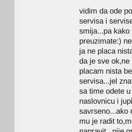
vidim da ode po
servisa i servis
smija...pa kako 
preuzimate:) ne
ja ne placa nist
da je sve ok,ne
placam nista bez
servisa...jel zn
sa time odete u
naslovnicu i jup
savrseno...ako 
mu je radit to,m
napravit...nije 