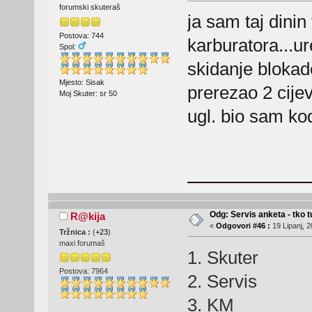
forumski skuteraš
ja sam taj dinin
Postova: 744
karburatora...u
Spol:
skidanje blokade
Mjesto: Sisak
prerezao 2 cijevi
Moj Skuter: sr 50
ugl. bio sam kod
Odg: Servis anketa - tko tu
R@kija
«
Odgovori #46 :
19 Lipanj, 2
Tržnica :
(
+23
)
maxi forumaš
1. Skuter 
Postova: 7964
2. Servis V
3. KM 2