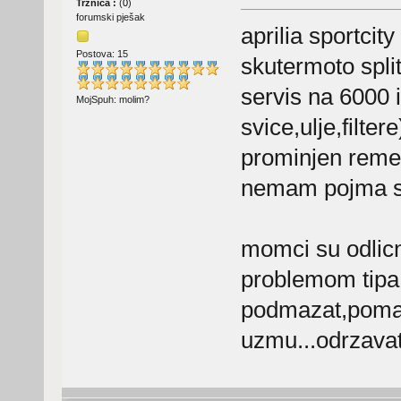
Tržnica :
(
0
)
forumski pješak
aprilia sportcity
Postova: 15
skutermoto spli
servis na 6000 
MojSpuh: molim?
svice,ulje,filte
prominjen remen
nemam pojma sta
momci su odlic
problemom tipa 
podmazat,pomakn
uzmu...odrzavat 