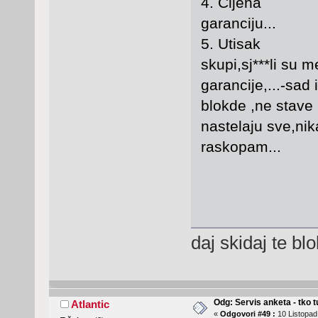
4. Cijena dos
garanciju...
5. Utisak Jako
skupi,sj***li su m
garancije,...-sad
blokde ,ne stave 
nastelaju sve,ni
raskopam...
daj skidaj te bl
Odg: Servis anketa - tko tu
Atlantic
«
Odgovori #49 :
10 Listopad