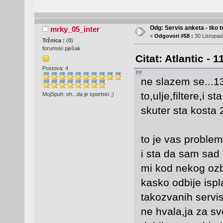
Odg: Servis anketa - tko tu
mrky_05_inter
«
Odgovori #58 :
30 Listopad
Tržnica :
(
0
)
forumski pješak
Citat: Atlantic - 
Postova: 4
ne slazem se...1
to,ulje,filtere,i 
MojSpuh: eh...da je sportski ;)
skuter sta kosta 
to je vas problem
i sta da sam sad 
mi kod nekog ozb
kasko odbije ispl
takozvanih servi
ne hvala,ja za s