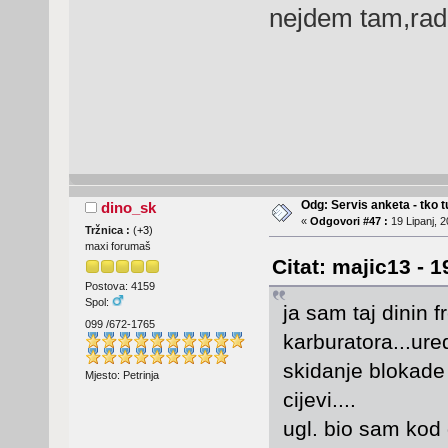
nejdem tam,rad
Odg: Servis anketa - tko tu
dino_sk
«
Odgovori #47 :
19 Lipanj, 2
Tržnica :
(
+3
)
maxi forumaš
Citat: majic13 - 
Postova: 4159
Spol:
ja sam taj dinin 
099 /672-1765
karburatora...ure
skidanje blokade 
Mjesto: Petrinja
cijevi....
ugl. bio sam kod 