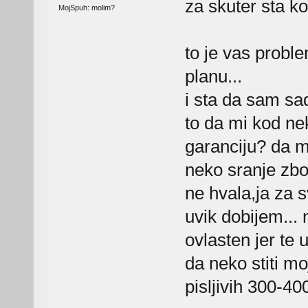
za skuter sta ko
MojSpuh: molim?
to je vas probl
planu...
i sta da sam sa
to da mi kod ne
garanciju? da mi
neko sranje zbo
ne hvala,ja za 
uvik dobijem... 
ovlasten jer te u
da neko stiti mo
pisljivih 300-40