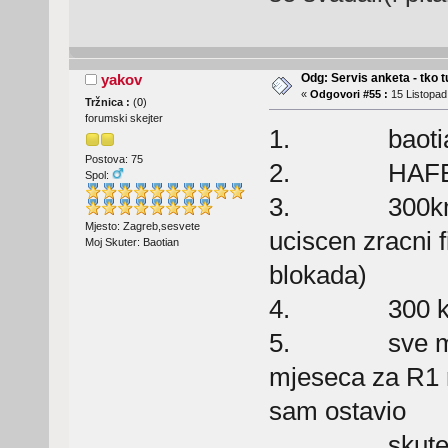
Odg: Servis anketa - tko tu
yakov
«
Odgovori #55 :
15 Listopad
Tržnica :
(
0
)
forumski skejter
1. baoti
Postova: 75
2. HAFER,
Spol:
3. 300km(ulje
Mjesto: Zagreb,sesvete
uciscen zracni f
Moj Skuter: Baotian
blokada)
4. 300 kn 
5. sve mi se 
mjeseca za R1 r
sam ostavio
skuter serv