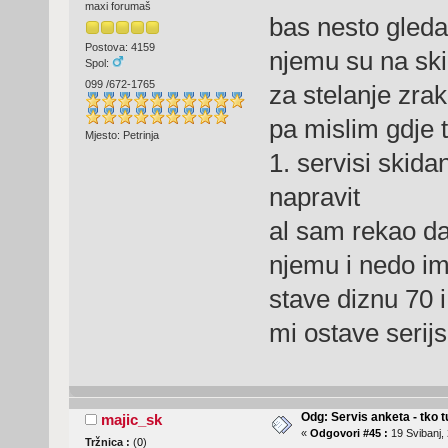
maxi forumaš
bas nesto gledao
Postova: 4159
njemu su na ski
Spol:
099 /672-1765
za stelanje zra
pa mislim gdje t
Mjesto: Petrinja
1. servisi skid
napravit
al sam rekao da 
njemu i nedo i
stave diznu 70 i
mi ostave serij
Odg: Servis anketa - tko tu
majic_sk
«
Odgovori #45 :
19 Svibanj, 
Tržnica :
(
0
)