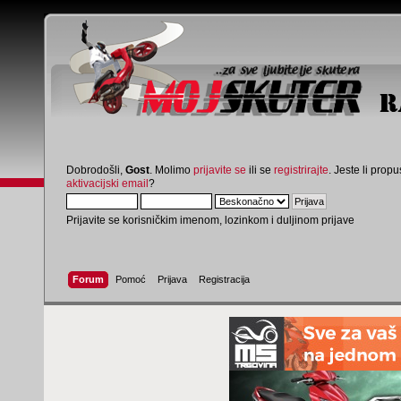
Dobrodošli,
Gost
. Molimo
prijavite se
ili se
registrirajte
. Jeste li propus
aktivacijski email
?
Prijavite se korisničkim imenom, lozinkom i duljinom prijave
Forum
Pomoć
Prijava
Registracija