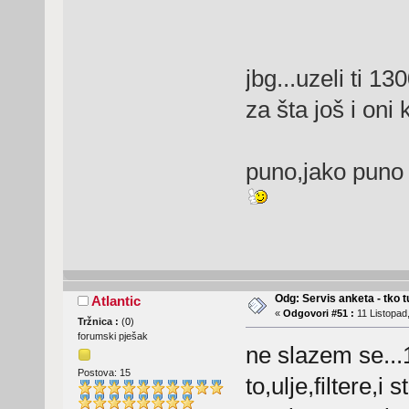
jbg...uzeli ti 
za šta još i oni
puno,jako puno p
Odg: Servis anketa - tko tu
Atlantic
«
Odgovori #51 :
11 Listopad,
Tržnica :
(
0
)
forumski pješak
ne slazem se...
Postova: 15
to,ulje,filtere,i