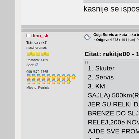
kasnije se ispos
Odg: Servis anketa - tko tu
dino_sk
«
Odgovori #48 :
19 Lipanj, 2
Tržnica :
(
+3
)
maxi forumaš
Citat: rakitje00 -
Postova: 4159
Spol:
1. Skuter K
099 /672-1765
2. Servis Vi
3. KM 25
Mjesto: Petrinja
SAJLA),500km(
JER SU RELKI 
BRENZE DO SLJ
RELEJ,200e NO
AJDE SVE PROMJ