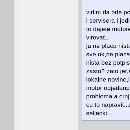
vidim da ode po
i servisera i je
to dajete motor
virovat...
ja ne placa nist
sve ok,ne placa
nista bez potpis
zasto? zato jer,
lokalne novine,l
motor odjedanpu
problema a crnja
cu to napravit..
seljacki....