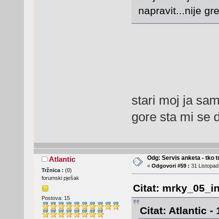
napravit...nije gr
stari moj ja sam
gore sta mi se d
Odg: Servis anketa - tko tu
Atlantic
«
Odgovori #59 :
31 Listopad
Tržnica :
(
0
)
forumski pješak
Citat: mrky_05_in
Postova: 15
Citat: Atlantic 