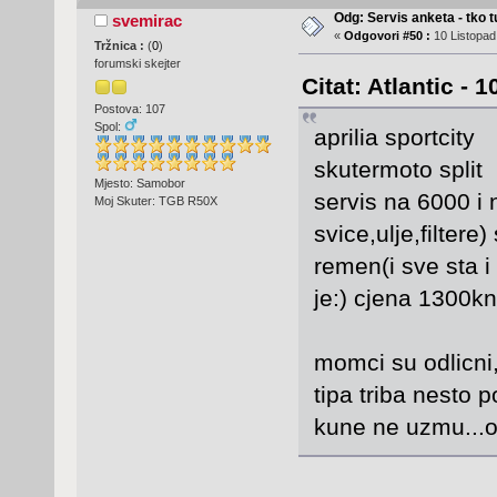
Odg: Servis anketa - tko tu
svemirac
«
Odgovori #50 :
10 Listopad
Tržnica :
(
0
)
forumski skejter
Citat: Atlantic - 
Postova: 107
Spol:
aprilia sportcity
skutermoto split
Mjesto: Samobor
servis na 6000 i 
Moj Skuter: TGB R50X
svice,ulje,filter
remen(i sve sta 
je:) cjena 1300kn.
momci su odlicn
tipa triba nesto 
kune ne uzmu...od