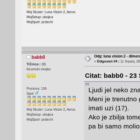
Moj Skuter: Luna Vision 2, Aerox
MojSetup: ubojica
MojSpuh: prdechi
Odg: luna vision 2 - dime
babb0
«
Odgovori #4 :
11 Srpanj, 20
Tržnica :
(
0
)
forumski skejter
Citat: babb0 - 23
Ljudi jel neko z
Postova: 136
Spol:
Meni je trenutno 
imati uzi (17).
Moj Skuter: Luna Vision 2, Aerox
MojSetup: ubojica
Ako je zbilja to
MojSpuh: prdechi
pa bi samo molio