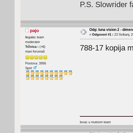
P.S. Slowrider 
Odg: luna vision 2 - dime
pajo
«
Odgovori #1 :
23 Svibanj, 2
ilegalac team
moderator
788-17 kopija m
Tržnica :
(
+6
)
maxi forumaš
Postova: 3956
Spol:
lovac u mutnom team