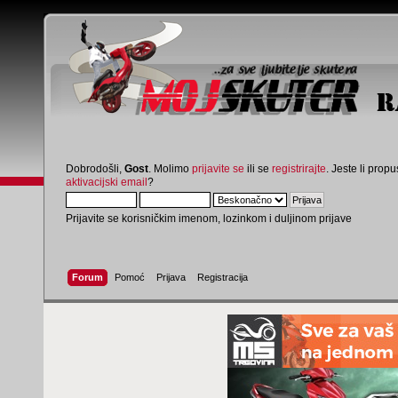
Dobrodošli,
Gost
. Molimo
prijavite se
ili se
registrirajte
. Jeste li propus
aktivacijski email
?
Prijavite se korisničkim imenom, lozinkom i duljinom prijave
Forum
Pomoć
Prijava
Registracija