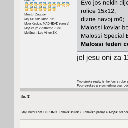
Evo jos nekih dije
rolice 15x12;
Mjesto: Zagorje
dizne navoj m6;
Moj Skuter: Rhon 70r
Moja Kaciga: MADHEAD (cross)
Malossi kevlar be
MojSetup: 2 eXtreme 70cc
MojSpuh: Leo Vince ZX
Malossi Special 
Malossi federi c
jel jesu oni za
Two stroke reality is the four stroke
Four-strokes are something you rode 
Str: [
1
]
MojSkuter.com FORUM
»
Tehnički kutak
»
Tehnička pitanja
»
MojSkuter.co