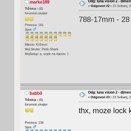
Odg: luna vision 2 - dime
marko189
«
Odgovori #2 :
23 Svibanj, 2
Tržnica :
(
0
)
forumski skejter
788-17mm - 28
Postova: 181
Spol:
Mjesto: Križevci
Moj Skuter: Pedu Shark
MojSetup: a, uvjek na mjestu :)
Odg: luna vision 2 - dime
babb0
«
Odgovori #3 :
23 Svibanj, 2
Tržnica :
(
0
)
forumski skejter
thx, moze lock 
Postova: 136
Spol: