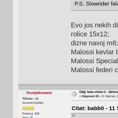
P.S. Slowrider f
Evo jos nekih di
rolice 15x12;
dizne navoj m6;
Malossi kevlar 
Malossi Special
Malossi federi 
Odg: luna vision 2 - dime
hrvojekovacic
«
Odgovori #5 :
01 Siječanj, 
Tržnica :
(
0
)
forumski biciklist
Citat: babb0 - 11
Postova: 409
Spol: