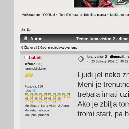
MojSkuter.com FORUM
»
Tehnički kutak
»
Tehnička pitanja
»
MojSkuter.co
Str: [
1
]
Autor
Tema: luna vision 2 - dime
0 Članova i 1 Gost pregledava ovu temu.
luna vision 2 - dimenzije
babb0
«
:
23 Svibanj, 2009, 14:40:12
Tržnica :
(
0
)
forumski skejter
Ljudi jel neko 
Meni je trenutno
Postova: 136
Spol:
trebala imati uzi
Ako je zbilja 
Moj Skuter: Luna Vision 2, Aerox
MojSetup: ubojica
tromi start, pa 
MojSpuh: prdechi