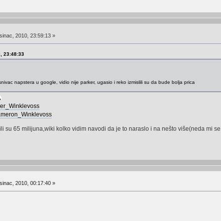
inac, 2010, 23:59:13 »
0, 23:48:33
ivac napstera u google, vidio nije parker, ugasio i reko izmislili su da bude bolja prica
yler_Winklevoss
/Cameron_Winklevoss
li su 65 milijuna,wiki kolko vidim navodi da je to naraslo i na nešto više(neda mi se 
inac, 2010, 00:17:40 »