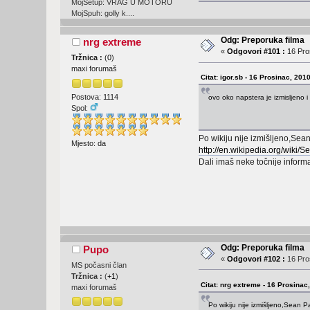
MojSetup: VRAG U MOTORU
MojSpuh: golly k....
Odg: Preporuka filma
nrg extreme
«
Odgovori #101 :
16 Pros
Tržnica :
(
0
)
maxi forumaš
Citat: igor.sb - 16 Prosinac, 201
Postova: 1114
ovo oko napstera je izmisljeno 
Spol:
Po wikiju nije izmišljeno,Sean
Mjesto: da
http://en.wikipedia.org/wiki/
Dali imaš neke točnije informa
Odg: Preporuka filma
Pupo
«
Odgovori #102 :
16 Pros
MS počasni član
Tržnica :
(
+1
)
Citat: nrg extreme - 16 Prosinac
maxi forumaš
Po wikiju nije izmišljeno,Sean P