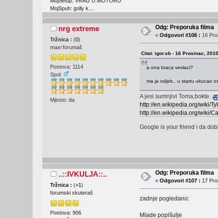
MojSetup: VRAG U MOTORU
MojSpuh: golly k....
Odg: Preporuka filma
nrg extreme
«
Odgovori #106 :
16 Pros
Tržnica :
(
0
)
maxi forumaš
Citat: igor.sb - 16 Prosinac, 201
Postova: 1114
a ona braca veslaci?
Spol:
ma ja odjeb.. u startu ukucao osn
A jesi sumnjivi Toma,bokte.
Mjesto: da
http://en.wikipedia.org/wiki/T
http://en.wikipedia.org/wiki
Google is your friend i da dobi
Odg: Preporuka filma
..::IVKULJA::..
«
Odgovori #107 :
17 Pros
Tržnica :
(
+1
)
forumski skuteraš
zadnje pogledano:
Postova: 906
Mlade popišulje