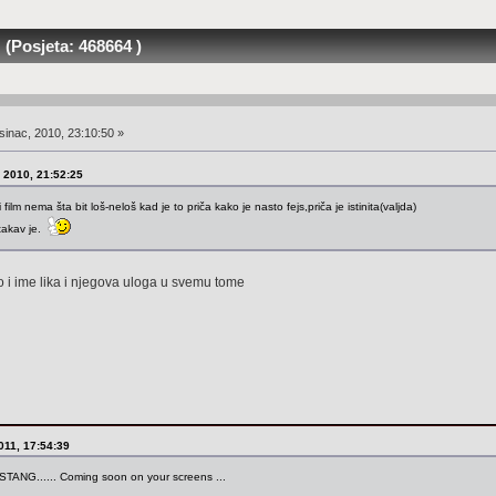
(Posjeta: 468664 )
inac, 2010, 23:10:50 »
, 2010, 21:52:25
film nema šta bit loš-neloš kad je to priča kako je nasto fejs,priča je istinita(valjda)
takav je.
o i ime lika i njegova uloga u svemu tome
2011, 17:54:39
MUSTANG...... Coming soon on your screens ...