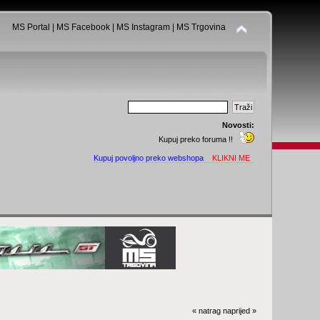
MS Portal
|
MS Facebook
|
MS Instagram
|
MS Trgovina
Novosti:
Kupuj preko foruma !!
Kupuj povoljno preko webshopa
KLIKNI ME
« natrag
naprijed »