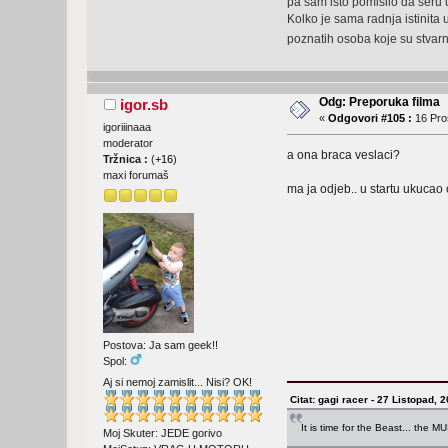
pa sam isto pomislio da seru u 
Kolko je sama radnja istinita 
poznatih osoba koje su stvar
Odg: Preporuka filma
igor.sb
«
Odgovori #105 :
16 Pros
igoriiinaaa
moderator
a ona braca veslaci?
Tržnica :
(
+16
)
maxi forumaš
ma ja odjeb.. u startu ukucao 
Postova: Ja sam geek!!
Spol:
Aj si nemoj zamislit... Nisi? OK!
Citat: gagi racer - 27 Listopad, 
It is time for the Beast... the 
Moj Skuter: JEDE gorivo