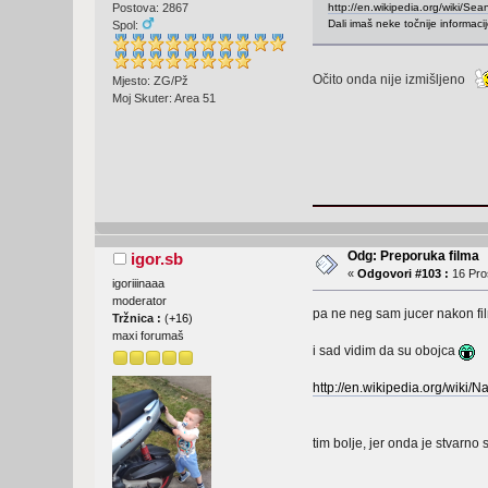
http://en.wikipedia.org/wiki/Se
Postova: 2867
Dali imaš neke točnije informacij
Spol:
Očito onda nije izmišljeno
Mjesto: ZG/Pž
Moj Skuter: Area 51
Odg: Preporuka filma
igor.sb
«
Odgovori #103 :
16 Pros
igoriiinaaa
moderator
pa ne neg sam jucer nakon fi
Tržnica :
(
+16
)
maxi forumaš
i sad vidim da su obojca
http://en.wikipedia.org/wiki/N
tim bolje, jer onda je stvarno 