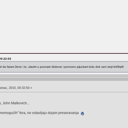
20:22:03
d da fatam žene i to, ulazim u poznate klubove i ponosno pijuckam kolu dok vani stoji bt49qt9
inac, 2010, 00:32:50 »
, John Malkovich...
 "nemogućih" fora, ne ostavljaju dojam preseravanja