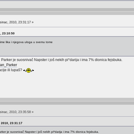
inac, 2010, 23:31:17 »
0, 23:10:50
i ime lika i njegova uloga u svemu tome
 Parker je suosnivač Napster i još nekih pi*darija i ima 7% dionica fejsbuka.
Sean_Parker
cije ili lupaš?
inac, 2010, 23:35:58 »
, 2010, 23:31:17
arker je suosnivač Napster i još nekih pi*darija i ima 7% dionica fejsbuka.