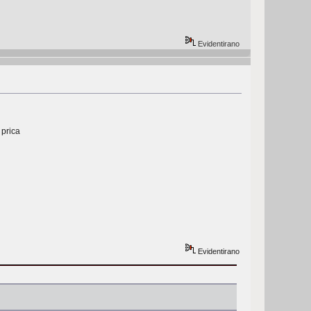
Evidentirano
 prica
Evidentirano