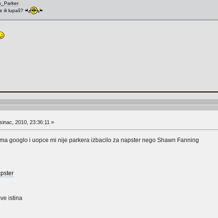
an_Parker
e ili lupaš?
inac, 2010, 23:36:11 »
lma googlo i uopce mi nije parkera izbacilo za napster nego Shawn Fanning
apster
sve istina