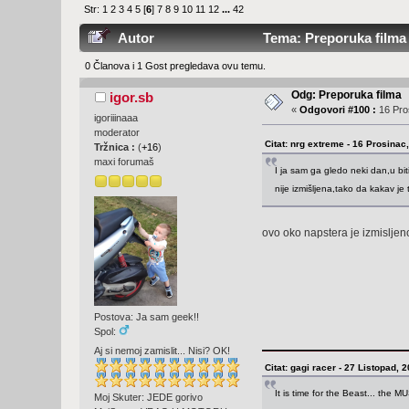
Str:
1
2
3
4
5
[
6
]
7
8
9
10
11
12
...
42
Autor
Tema: Preporuka filma 
0 Članova i 1 Gost pregledava ovu temu.
Odg: Preporuka filma
igor.sb
«
Odgovori #100 :
16 Pros
igoriiinaaa
moderator
Citat: nrg extreme - 16 Prosinac
Tržnica :
(
+16
)
maxi forumaš
I ja sam ga gledo neki dan,u biti 
nije izmišljena,tako da kakav je 
ovo oko napstera je izmisljen
Postova: Ja sam geek!!
Spol:
Aj si nemoj zamislit... Nisi? OK!
Citat: gagi racer - 27 Listopad, 
It is time for the Beast... the 
Moj Skuter: JEDE gorivo