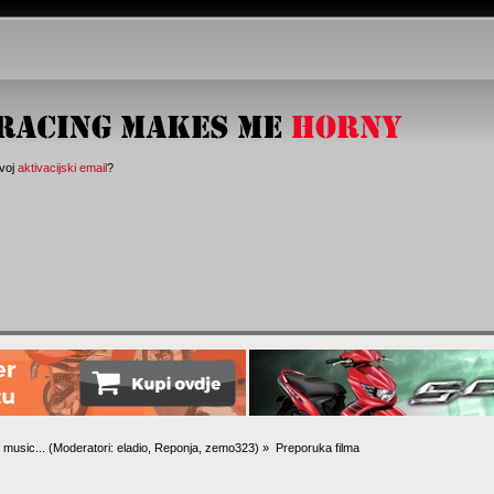
svoj
aktivacijski email
?
 music...
(Moderatori:
eladio
,
Reponja
,
zemo323
) »
Preporuka filma