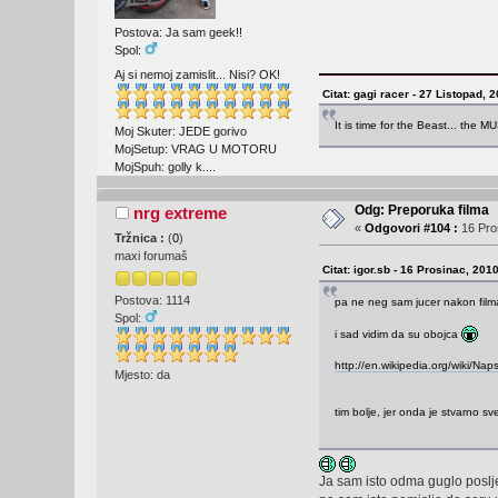
Postova: Ja sam geek!!
Spol:
Aj si nemoj zamislit... Nisi? OK!
Citat: gagi racer - 27 Listopad, 
It is time for the Beast... the 
Moj Skuter: JEDE gorivo
MojSetup: VRAG U MOTORU
MojSpuh: golly k....
Odg: Preporuka filma
nrg extreme
«
Odgovori #104 :
16 Pros
Tržnica :
(
0
)
maxi forumaš
Citat: igor.sb - 16 Prosinac, 201
Postova: 1114
pa ne neg sam jucer nakon film
Spol:
i sad vidim da su obojca
http://en.wikipedia.org/wiki/Naps
Mjesto: da
tim bolje, jer onda je stvarno sve
Ja sam isto odma guglo poslje f