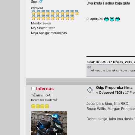
Spol:
Dva kruta i jedna koja guta
zdravka
preporuke
Mjesto: žu-os
Moj Skuter: fixer
Moja Kaciga: morski pas
Citat: DeLUX - 17 Ožujak, 2010, 
jel mogu s tom iskaznicom u gra
Odg: Preporuka filma
Infernus
«
Odgovori #108 :
17 Pros
Tržnica :
(
+4
)
forumski skuteraš
Jucer bili u kinu, film RED.
Bruce Willis, Morgan Freeman
Dobra akcija, iako ima dosta