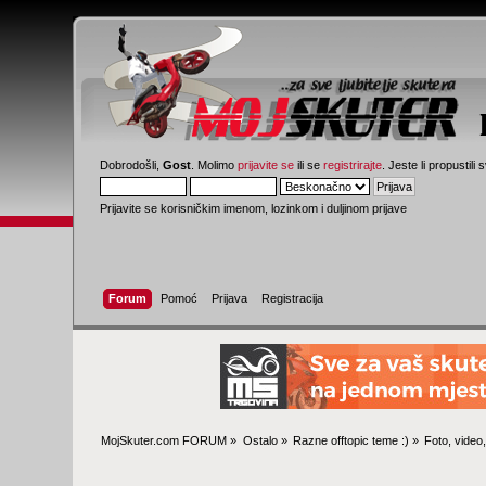
Dobrodošli,
Gost
. Molimo
prijavite se
ili se
registrirajte
. Jeste li propustili 
Prijavite se korisničkim imenom, lozinkom i duljinom prijave
Forum
Pomoć
Prijava
Registracija
MojSkuter.com FORUM
»
Ostalo
»
Razne offtopic teme :)
»
Foto, video,