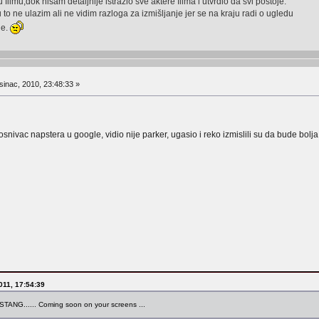
filmu,dok nisam detaljnije istražio sve aktere filma i utvrdio da svi postoje.
u to ne ulazim ali ne vidim razloga za izmišljanje jer se na kraju radi o ugledu
ne.
inac, 2010, 23:48:33 »
osnivac napstera u google, vidio nije parker, ugasio i reko izmislili su da bude bolja
2011, 17:54:39
MUSTANG...... Coming soon on your screens ...