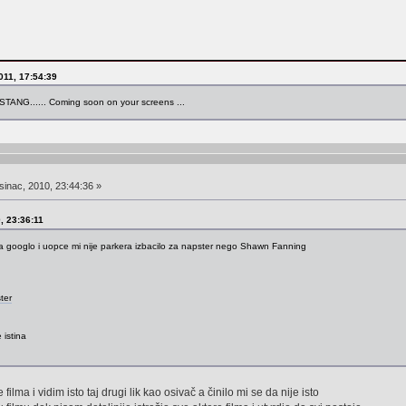
2011, 17:54:39
MUSTANG...... Coming soon on your screens ...
inac, 2010, 23:44:36 »
0, 23:36:11
a googlo i uopce mi nije parkera izbacilo za napster nego Shawn Fanning
ter
 istina
ilma i vidim isto taj drugi lik kao osivač a činilo mi se da nije isto