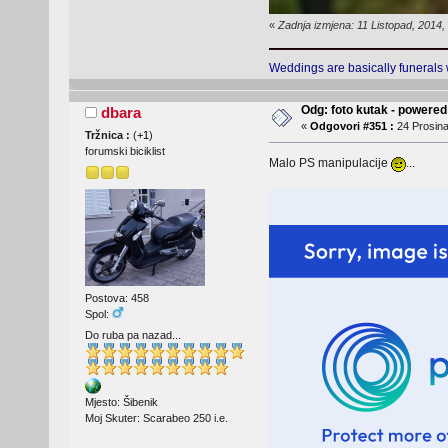
«
Zadnja izmjena: 11 Listopad, 2014
Weddings are basically funerals 
Odg: foto kutak - powere
dbara
«
Odgovori #351 :
24 Prosina
Tržnica :
(
+1
)
forumski biciklist
Malo PS manipulacije
...
Postova: 458
Spol:
Do ruba pa nazad...
Mjesto: Šibenik
Moj Skuter: Scarabeo 250 i.e.