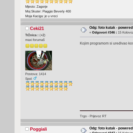
Mjesto: Zagorje
Moj Skuter: Piaggio Beverly 400
Moja Kaciga: je u vreci
Odg: foto kutak - powere
Ceki21
«
Odgovori #346 :
15 Kolovoz
Tržnica :
(
+2
)
maxi forumaš
Kojim programom si uređivao kos
Postova: 1414
Spol:
Trgo - Prijevoz RT
Odg: foto kutak - powere
Poggiali