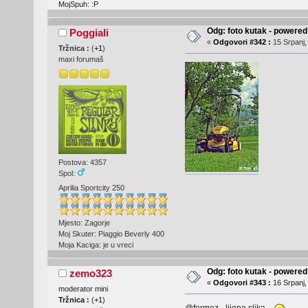
MojSpuh: :P
Odg: foto kutak - powere
Poggiali
«
Odgovori #342 :
15 Srpanj,
Tržnica :
(
+1
)
maxi forumaš
Postova: 4357
Spol:
Aprilia Sportcity 250
Mjesto: Zagorje
Moj Skuter: Piaggio Beverly 400
Moja Kaciga: je u vreci
Odg: foto kutak - powere
zemo323
«
Odgovori #343 :
16 Srpanj,
moderator mini
Tržnica :
(
+1
)