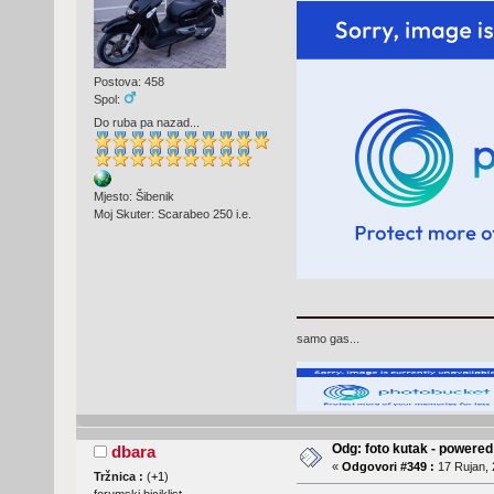
Postova: 458
Spol:
Do ruba pa nazad...
Mjesto: Šibenik
Moj Skuter: Scarabeo 250 i.e.
samo gas...
Odg: foto kutak - powere
dbara
«
Odgovori #349 :
17 Rujan, 
Tržnica :
(
+1
)
forumski biciklist