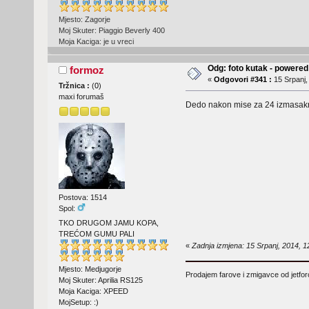
Mjesto: Zagorje
Moj Skuter: Piaggio Beverly 400
Moja Kaciga: je u vreci
Odg: foto kutak - powere
formoz
«
Odgovori #341 :
15 Srpanj,
Tržnica :
(
0
)
maxi forumaš
Dedo nakon mise za 24 izmasakrir
Postova: 1514
Spol:
TKO DRUGOM JAMU KOPA,
TREĆOM GUMU PALI
«
Zadnja izmjena: 15 Srpanj, 2014, 1
Mjesto: Medjugorje
Prodajem farove i zmigavce od jetforc
Moj Skuter: Aprilia RS125
Moja Kaciga: XPEED
MojSetup: :)