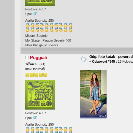
Postova: 4357
Spol:
Aprilia Sportcity 250
Mjesto: Zagorje
Moj Skuter: Piaggio Beverly 400
Moja Kaciga: je u vreci
Odg: foto kutak - powere
Poggiali
«
Odgovori #345 :
15 Kolovoz
Tržnica :
(
+1
)
maxi forumaš
Postova: 4357
Spol:
Aprilia Sportcity 250