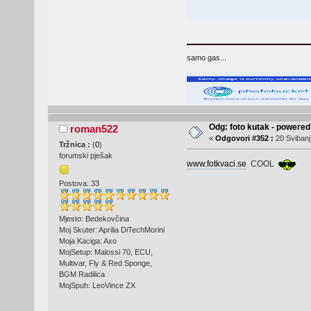
samo gas...
Odg: foto kutak - powere
roman522
«
Odgovori #352 :
20 Svibanj
Tržnica :
(
0
)
forumski pješak
www.fotkvaci.se
COOL
Postova: 33
Mjesto: Bedekovčina
Moj Skuter: Aprilia DiTechMorini
Moja Kaciga: Axo
MojSetup: Malossi 70, ECU,
Multivar, Fly & Red Sponge,
BGM Radilica
MojSpuh: LeoVince ZX