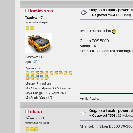
Odg: foto kutak - powere
lomim.srca
«
Odgovori #353 :
12 Lipanj,
Tržnica :
(
0
)
forumski skejter
evo do mene jedna
Canon EOS 500D
50mm 1.4
facebook.com/tonifustinphotogr
Postova: 143
Spol:
Aprilia sr50
Mjesto: Primošten
Moj Skuter: Aprilia SR 50 suzuki
Moja Kaciga: IXS Storm 2400
MojSpuh: Yasuni R
Aprilia Racing
Odg: foto kutak - powere
dbara
«
Odgovori #354 :
27 Kolovoz
Tržnica :
(
+1
)
forumski biciklist
Mile Kekin, Nikon D3000 70-300 II