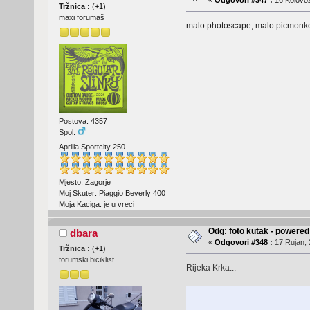
«
Odgovori #347 :
16 Kolovoz
Tržnica :
(
+1
)
maxi forumaš
malo photoscape, malo picmon
Postova: 4357
Spol:
Aprilia Sportcity 250
Mjesto: Zagorje
Moj Skuter: Piaggio Beverly 400
Moja Kaciga: je u vreci
Odg: foto kutak - powere
dbara
«
Odgovori #348 :
17 Rujan, 
Tržnica :
(
+1
)
forumski biciklist
Rijeka Krka...