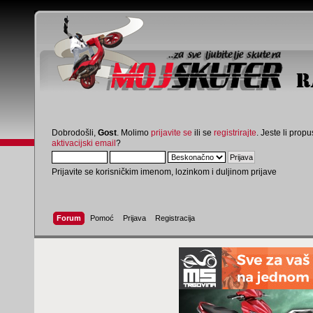
Dobrodošli,
Gost
. Molimo
prijavite se
ili se
registrirajte
. Jeste li propus
aktivacijski email
?
Prijavite se korisničkim imenom, lozinkom i duljinom prijave
Forum
Pomoć
Prijava
Registracija