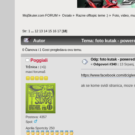
MojSkuter.com FORUM
»
Ostalo
»
Razne offtopic teme :)
»
Foto, video, mus
Str:
1
...
12
13
14
15
16
17
[
18
]
Autor
Tema: foto kutak - power
0 Članova i 1 Gost pregledava ovu temu.
Odg: foto kutak - powere
Poggiali
«
Odgovori #340 :
13 Srpanj,
Tržnica :
(
+1
)
maxi forumaš
https://www.facebook.com/dcigl
ak se kome svidi stranica, moze s
Postova: 4357
Spol:
Aprilia Sportcity 250