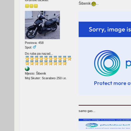
Šibenik
...
Postova: 458
Spol:
Do ruba pa nazad...
Mjesto: Šibenik
Moj Skuter: Scarabeo 250 i.e.
samo gas...