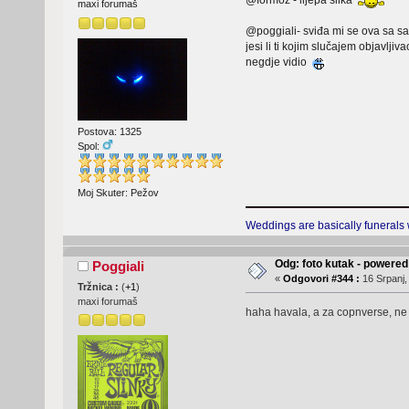
@formoz - lijepa slika
maxi forumaš
@poggiali- sviđa mi se ova sa
jesi li ti kojim slučajem objavl
negdje vidio
Postova: 1325
Spol:
Moj Skuter: Pežov
Weddings are basically funerals 
Odg: foto kutak - powere
Poggiali
«
Odgovori #344 :
16 Srpanj,
Tržnica :
(
+1
)
maxi forumaš
haha havala, a za copnverse, ne