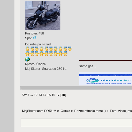
Postova: 458
Spol:
Do ruba pa nazad...
Mjesto: Šibenik
samo gas...
Moj Skuter: Scarabeo 250 i.e.
Str:
1
...
12
13
14
15
16
17
[
18
]
MojSkuter.com FORUM
»
Ostalo
»
Razne offtopic teme :)
»
Foto, video, mus