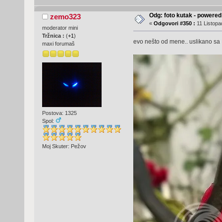
Odg: foto kutak - powere
zemo323
«
Odgovori #350 :
11 Listopa
moderator mini
Tržnica :
(
+1
)
evo nešto od mene.. uslikano sa
maxi forumaš
Postova: 1325
Spol:
Moj Skuter: Pežov