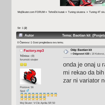
MojSkuter.com FORUM
»
Tehnički kutak
»
Tuning skutera 
»
Tuning 4T sku
Str:
1
[
2
]
Autor
Tema: Baotian kit (Posjeta
0 Članova i 1 Gost pregledava ovu temu.
Odg: Baotian kit
Factory.mp3
«
Odgovori #20 :
18 Kolovoz,
Tržnica :
(
0
)
forumski skejter
onda je onaj u r
mi rekao da bih
zar ni variator 
Postova: 56
Spol:
Moj Skuter: V-Clic Aprilia SR 50