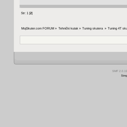
Str:
1
[
2
]
MojSkuter.com FORUM
»
Tehnički kutak
»
Tuning skutera 
»
Tuning 4T sku
SMF 2.0.1
Simp