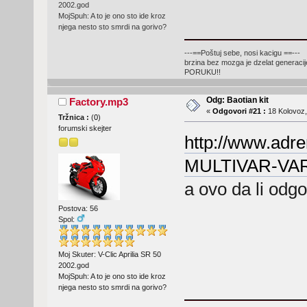
2002.god
MojSpuh: A to je ono sto ide kroz
njega nesto sto smrdi na gorivo?
---==Poštuj sebe, nosi kacigu ==---
brzina bez mozga je dzelat generacij
PORUKU!!
Odg: Baotian kit
Factory.mp3
«
Odgovori #21 :
18 Kolovoz,
Tržnica :
(
0
)
forumski skejter
http://www.adr
MULTIVAR-VAR
a ovo da li odg
Postova: 56
Spol:
Moj Skuter: V-Clic Aprilia SR 50
2002.god
MojSpuh: A to je ono sto ide kroz
njega nesto sto smrdi na gorivo?