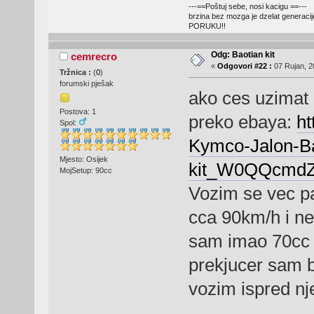
---==Poštuj sebe, nosi kacigu ==---
brzina bez mozga je dzelat generacij
PORUKU!!
Odg: Baotian kit
cemrecro
«
Odgovori #22 :
07 Rujan, 2
Tržnica :
(
0
)
forumski pješak
ako ces uzimat 
Postova: 1
preko ebaya:
ht
Spol:
Kymco-Jalon-B
Mjesto: Osijek
kit_W0QQcmdZ
MojSetup: 90cc
Vozim se vec pa
cca 90km/h i n
sam imao 70cc i 
prekjucer sam b
vozim ispred nje