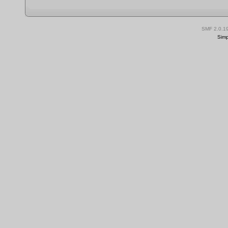
SMF 2.0.1
Simp