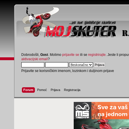
Dobrodošli,
Gost
. Molimo
prijavite se
ili se
registrirajte
. Jeste li propus
aktivacijski email
?
Prijavite se korisničkim imenom, lozinkom i duljinom prijave
Forum
Pomoć
Prijava
Registracija