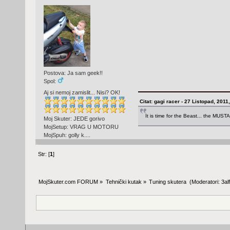
Postova: Ja sam geek!!
Spol:
Aj si nemoj zamislit... Nisi? OK!
Citat: gagi racer - 27 Listopad, 2011
It is time for the Beast... the MUST
Moj Skuter: JEDE gorivo
MojSetup: VRAG U MOTORU
MojSpuh: golly k....
Str: [
1
]
MojSkuter.com FORUM
»
Tehnički kutak
»
Tuning skutera 
(Moderatori:
3al