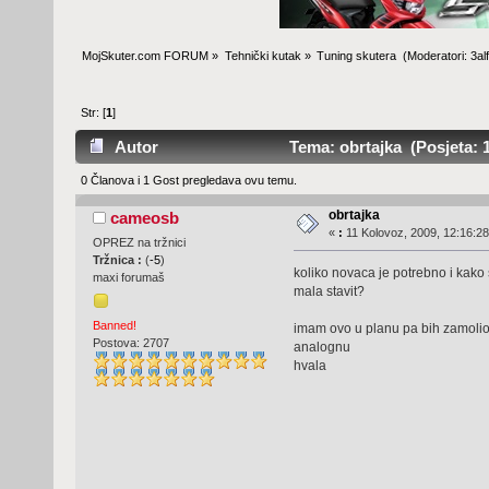
MojSkuter.com FORUM
»
Tehnički kutak
»
Tuning skutera 
(Moderatori:
3al
Str: [
1
]
Autor
Tema: obrtajka (Posjeta: 1
0 Članova i 1 Gost pregledava ovu temu.
obrtajka
cameosb
«
:
11 Kolovoz, 2009, 12:16:28
OPREZ na tržnici
Tržnica :
(
-5
)
koliko novaca je potrebno i kako 
maxi forumaš
mala stavit?
Banned!
imam ovo u planu pa bih zamolio 
Postova: 2707
analognu
hvala