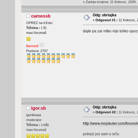
«
Zadnja izmjena: 11 Kolovoz, 2009,
Odg: obrtajka
cameosb
«
Odgovori #1 :
11 Kolovoz, 2
OPREZ na tržnici
Tržnica :
(
-5
)
dajte pa zar nitko nije toliko upo
maxi forumaš
Banned!
Postova: 2707
Odg: obrtajka
igor.sb
«
Odgovori #2 :
11 Kolovoz, 
igoriiinaaa
moderator
http://www.mojskuter.com/forum/
Tržnica :
(
+16
)
maxi forumaš
potrazi jos sam u srču