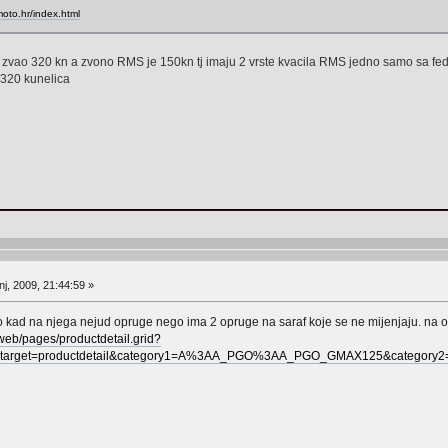
moto.hr/index.html
a zvao 320 kn a zvono RMS je 150kn tj imaju 2 vrste kvacila RMS jedno samo sa fede
320 kunelica
j, 2009, 21:44:59 »
 kad na njega nejud opruge nego ima 2 opruge na saraf koje se ne mijenjaju. na od
oweb/pages/productdetail.grid?
0&target=productdetail&category1=A%3AA_PGO%3AA_PGO_GMAX125&categ