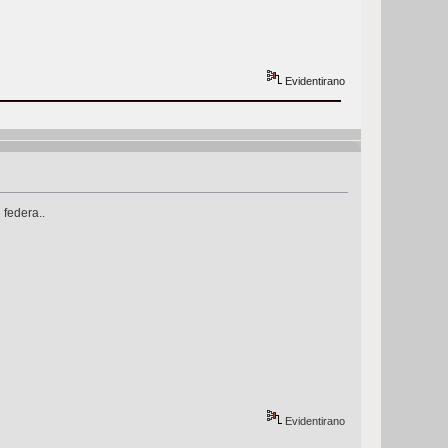
Evidentirano
 federa..
Evidentirano