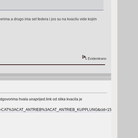
rima a drugo ima set federa i jos su na kvacilu vide kojim
Evidentirano
govorima hvala unaprijed.link od slika kvacila je
ory2=CAT%3ACAT_ANTRIEB%3ACAT_ANTRIEB_KUPPLUNG&cid=154190