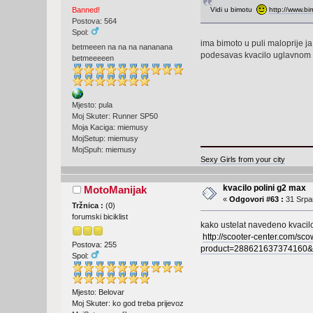
Vidi u bimotu
http://www.bi
Banned!
Postova: 564
Spol:
ima bimoto u puli maloprije j
betmeeen na na na nananana
podesavas kvacilo uglavnom 
betmeeeeen
Mjesto: pula
Moj Skuter: Runner SP50
Moja Kaciga: miemusy
MojSetup: miemusy
MojSpuh: miemusy
Sexy Girls from your city
kvacilo polini g2 max
MotoManijak
«
Odgovori #63 :
31 Srpan
Tržnica :
(
0
)
forumski biciklist
kako ustelat navedeno kvacilo
http://scooter-center.com/sc
Postova: 255
product=28862163737416
Spol:
Mjesto: Belovar
Moj Skuter: ko god treba prijevoz