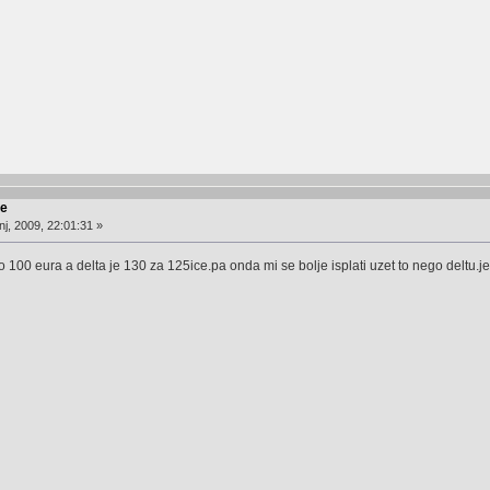
re
j, 2009, 22:01:31 »
lo 100 eura a delta je 130 za 125ice.pa onda mi se bolje isplati uzet to nego deltu.je