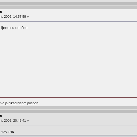
re
j, 2009, 14:57:59 »
cijene su odlične
m a ja nikad nisam pospan
re
j, 2009, 20:43:41 »
, 17:20:15