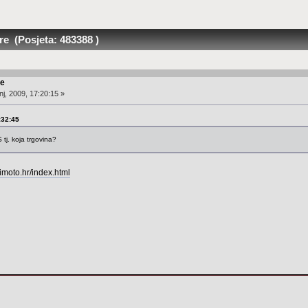
re (Posjeta: 483388 )
re
j, 2009, 17:20:15 »
:32:45
 tj. koja trgovina?
imoto.hr/index.html