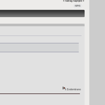
« natrag
naprijed »
ISPIS
Evidentirano