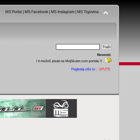
MS Portal
|
MS Facebook
|
MS Instagram
|
MS Trgovina
Novosti:
I ti možeš pisati na MojSkuter.com portalu !!
Pogledaj više tu :
UPUTE