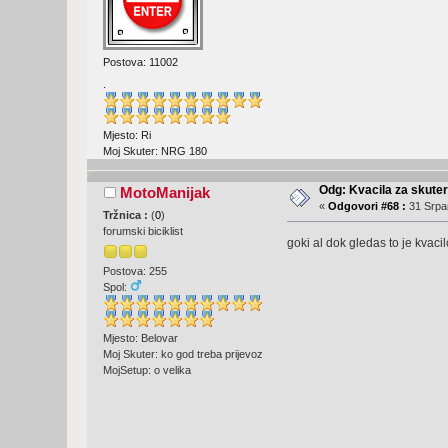
Postova: 11002
.
Mjesto: Ri
Moj Skuter: NRG 180
Odg: Kvacila za skute
MotoManijak
«
Odgovori #68 :
31 Srpan
Tržnica :
(
0
)
forumski biciklist
goki al dok gledas to je kvaci
Postova: 255
Spol:
Mjesto: Belovar
Moj Skuter: ko god treba prijevoz
MojSetup: o velika