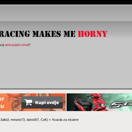
svoj
aktivacijski email
?
:
3alfa3
,
mmario73
,
dario007
,
CoK
) »
Kvacila za skutere