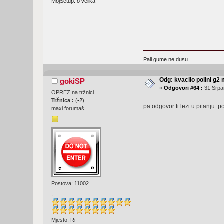
MojSetup: o velika
Pali gume ne dusu
Odg: kvacilo polini g2
gokiSP
«
Odgovori #64 :
31 Srpan
OPREZ na tržnici
Tržnica :
(
-2
)
pa odgovor ti lezi u pitanju..
maxi forumaš
Postova: 11002
.
Mjesto: Ri