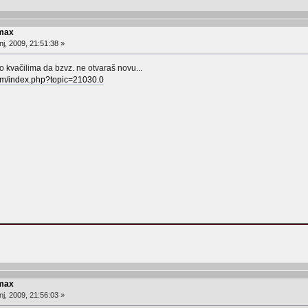
 max
j, 2009, 21:51:38 »
 o kvačilima da bzvz. ne otvaraš novu...
rum/index.php?topic=21030.0
 max
j, 2009, 21:56:03 »