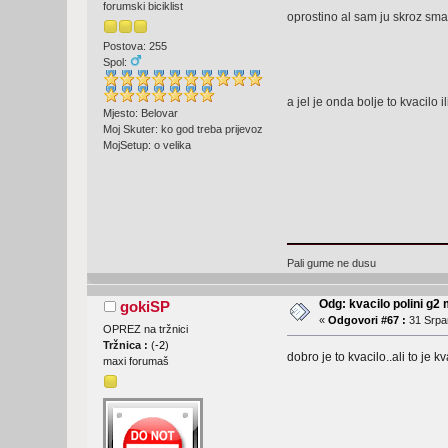
forumski biciklist
oprostino al sam ju skroz sma
Postova: 255
Spol:
a jel je onda bolje to kvacilo
Mjesto: Belovar
Moj Skuter: ko god treba prijevoz
MojSetup: o velika
Pali gume ne dusu
Odg: kvacilo polini g2
gokiSP
«
Odgovori #67 :
31 Srpan
OPREZ na tržnici
Tržnica :
(
-2
)
dobro je to kvacilo..ali to je 
maxi forumaš