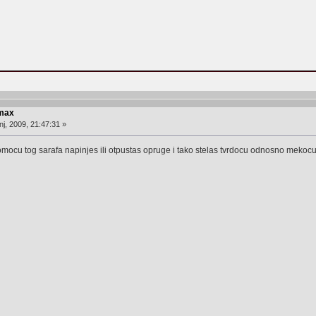
 max
j, 2009, 21:47:31 »
pomocu tog sarafa napinjes ili otpustas opruge i tako stelas tvrdocu odnosno mekocu