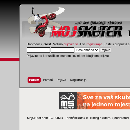
Dobrodošli,
Gost
. Molimo
prijavite se
ili se
registrirajte
. Jeste li propustili 
Prijavite se korisničkim imenom, lozinkom i duljinom prijave
Forum
Pomoć
Prijava
Registracija
MojSkuter.com FORUM
»
Tehnički kutak
»
Tuning skutera 
(Moderatori