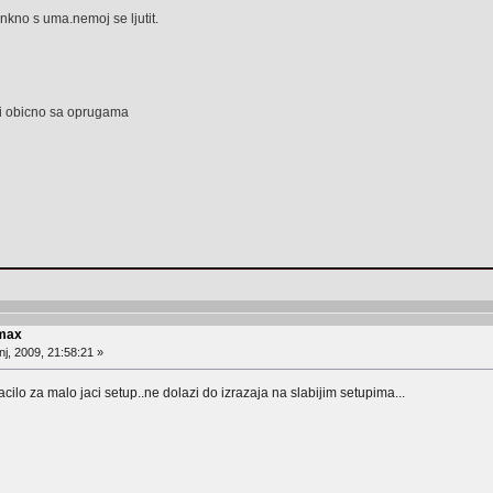
nkno s uma.nemoj se ljutit.
 ili obicno sa oprugama
 max
j, 2009, 21:58:21 »
kvacilo za malo jaci setup..ne dolazi do izrazaja na slabijim setupima...