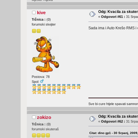
Odg: Kvacila za skute
kive
«
Odgovori #61 :
31 Srpan
Tržnica :
(
0
)
forumski skejter
Sada ima i Auto Krešo RMS i 
Postova: 78
Spol:
Sve bi cure htjele spavati samno
Odg: Kvacila za skute
zokizo
«
Odgovori #62 :
31 Srpan
Tržnica :
(
0
)
forumski skuteraš
Citat: dino gp1 - 30 Srpanj, 2009