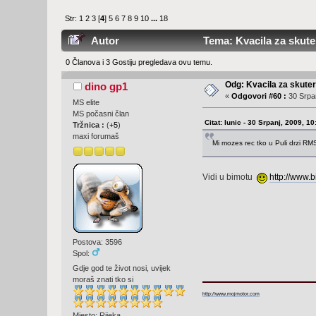
Str:
1
2
3
[
4
]
5
6
7
8
9
10
...
18
Autor
Tema: Kvacila za skute
0 Članova i 3 Gostiju pregledava ovu temu.
Odg: Kvacila za skute
dino gp1
«
Odgovori #60 :
30 Srpan
MS elite
MS počasni član
Citat: lunic - 30 Srpanj, 2009, 10
Tržnica :
(
+5
)
maxi forumaš
Mi mozes rec tko u Puli drzi RMS
Vidi u bimotu
http://www.b
Postova: 3596
Spol:
Gdje god te život nosi, uvijek
moraš znati tko si
http://www.mojmotor.com
Mjesto: Rijeka