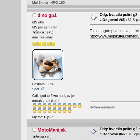
Moj Skuter: NRG 180
Odg: kvacilo polini g2
dino gp1
«
Odgovori #65 :
31 Srpan
MS elite
MS počasni član
To si mogao pitati u ovoj temi
Tržnica :
(
+5
)
http://www.mojskuter.com/fo
maxi forumaš
Postova: 3596
Spol:
Gdje god te život nosi, uvijek
moraš znati tko si
http://www.mojmotor.com
Mjesto: Rijeka
Odg: kvacilo polini g2
MotoManijak
«
Odgovori #66 :
31 Srpan
Tržnica :
(
0
)