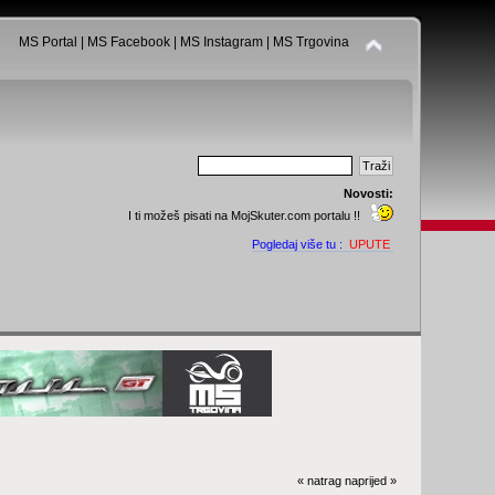
MS Portal
|
MS Facebook
|
MS Instagram
|
MS Trgovina
Novosti:
I ti možeš pisati na MojSkuter.com portalu !!
Pogledaj više tu :
UPUTE
« natrag
naprijed »