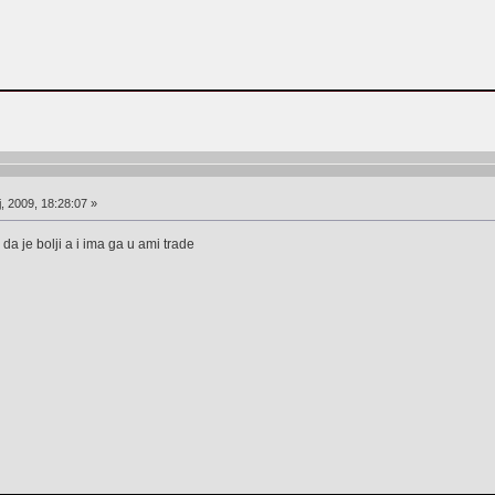
, 2009, 18:28:07 »
da je bolji a i ima ga u ami trade