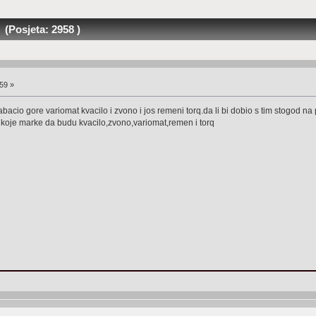
(Posjeta: 2958 )
59 »
acio gore variomat kvacilo i zvono i jos remeni torq.da li bi dobio s tim stogod na 
o koje marke da budu kvacilo,zvono,variomat,remen i torq