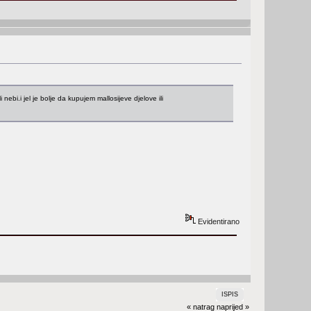
ebi.i jel je bolje da kupujem mallosijeve djelove ili
Evidentirano
ISPIS
« natrag
naprijed »