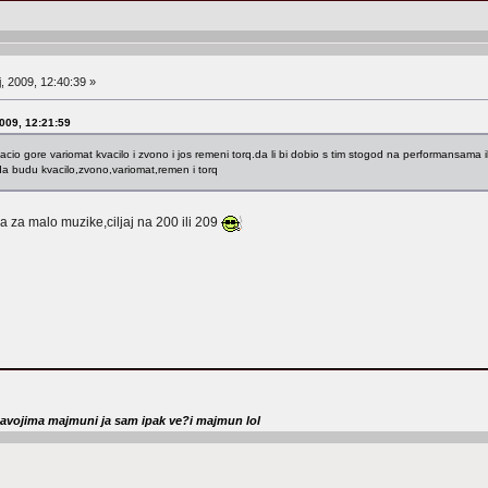
, 2009, 12:40:39 »
2009, 12:21:59
io gore variomat kvacilo i zvono i jos remeni torq.da li bi dobio s tim stogod na performansama ili n
da budu kvacilo,zvono,variomat,remen i torq
a za malo muzike,ciljaj na 200 ili 209
zavojima majmuni ja sam ipak ve?i majmun lol