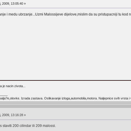
, 2009, 13:05:40 »
anje i medu ubrzanje...Uzmi Malossijeve dijelove,mislim da su pristupacniji tu kod 
 je nacin zivota...
_____
lja?e,olovke. Izrada zastava. Oslikavanje izloga,automobila,motora. Naljepnice svih vrsta i ve
, 2009, 13:16:28 »
staviti 200 cilindar ili 209 malossi.