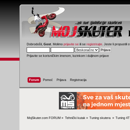
Dobrodošli,
Gost
. Molimo
prijavite se
ili se
registrirajte
. Jeste li propustili 
Prijavite se korisničkim imenom, lozinkom i duljinom prijave
Forum
Pomoć
Prijava
Registracija
MojSkuter.com FORUM
»
Tehnički kutak
»
Tuning skutera 
»
Tuning 4T