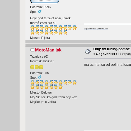
Postova: 3596
Spol:
Gdje god te život nosi, uvijek
moraš znati tko si
http://www.mojmotor.com
Mjesto: Rijeka
Odg: vx tuning-pomoć
MotoManijak
«
Odgovori #4 :
17 Srpanj
Tržnica :
(
0
)
forumski biciklist
ma uzimat cu od polinija.kazu 
Postova: 255
Spol:
Mjesto: Belovar
Moj Skuter: ko god treba prijevoz
MojSetup: o velika