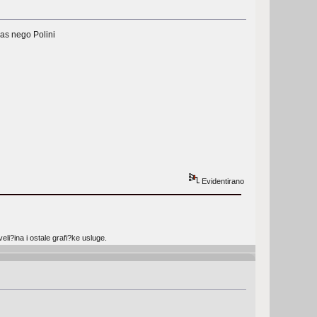
nas nego Polini
Evidentirano
li?ina i ostale grafi?ke usluge.