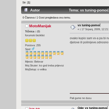
Str: [
1
]
Autor
Tema: vx tuning-pomoć 
0 Članova i 1 Gost pregledava ovu temu.
vx tuning-pomoć
MotoManijak
«
:
17 Srpanj, 2009, 12:21:
Tržnica :
(
0
)
forumski biciklist
ovako kupio sam vx-a pa bi nab
djelove ili polinijeve.odnosn
Postova: 255
Spol:
Mjesto: Belovar
Moj Skuter: ko god treba prijevoz
MojSetup: o velika
Pali gume ne dusu
Odg: vx tuning-pomoć
jux-zg