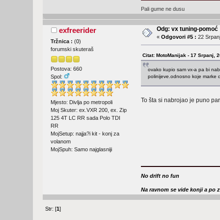
Pali gume ne dusu
Odg: vx tuning-pomoć
exfreerider
«
Odgovori #5 :
22 Srpanj
Tržnica :
(
0
)
forumski skuteraš
Citat: MotoManijak - 17 Srpanj, 
Postova: 660
ovako kupio sam vx-a pa bi nabac
polinijeve.odnosno koje marke 
Spol:
To šta si nabrojao je puno par
Mjesto: Divlja po metropoli
Moj Skuter: ex.VXR 200, ex. Zip
125 4T LC RR sada Polo TDI
RR
MojSetup: najja?i kit - konj za
volanom
MojSpuh: Samo najglasniji
No drift no fun
Na ravnom se vide konji a po 
Str: [
1
]