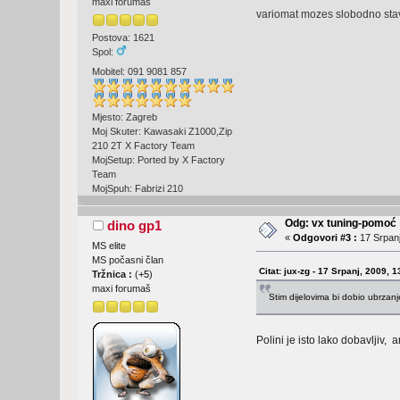
maxi forumaš
variomat mozes slobodno stavi
Postova: 1621
Spol:
Mobitel: 091 9081 857
Mjesto: Zagreb
Moj Skuter: Kawasaki Z1000,Zip
210 2T X Factory Team
MojSetup: Ported by X Factory
Team
MojSpuh: Fabrizi 210
Odg: vx tuning-pomoć
dino gp1
«
Odgovori #3 :
17 Srpanj
MS elite
MS počasni član
Citat: jux-zg - 17 Srpanj, 2009, 
Tržnica :
(
+5
)
maxi forumaš
Stim dijelovima bi dobio ubrzanj
Polini je isto lako dobavljiv, 