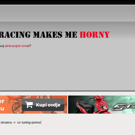
svoj
aktivacijski email
?
 skutera 
»
vx tuning-pomoć