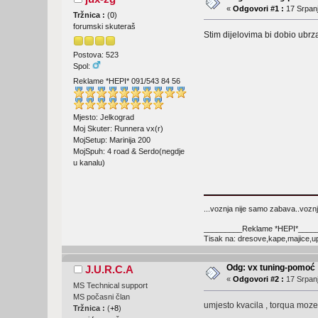
«
Odgovori #1 :
17 Srpanj
Tržnica :
(
0
)
forumski skuteraš
Stim dijelovima bi dobio ubrz
Postova: 523
Spol:
Reklame *HEPI* 091/543 84 56
Mjesto: Jelkograd
Moj Skuter: Runnera vx(r)
MojSetup: Marinija 200
MojSpuh: 4 road & Serdo(negdje
u kanalu)
...voznja nije samo zabava..voznja
_________Reklame *HEPI*____
Tisak na: dresove,kape,majice,upa
Odg: vx tuning-pomoć
J.U.R.C.A
«
Odgovori #2 :
17 Srpanj
MS Technical support
MS počasni član
umjesto kvacila , torqua mozes 
Tržnica :
(
+8
)