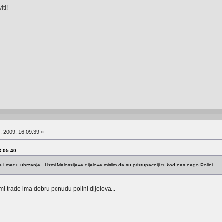
ti!
, 2009, 16:09:39 »
13:05:40
e i medu ubrzanje...Uzmi Malossijeve dijelove,mislim da su pristupacniji tu kod nas nego Polini
ami trade ima dobru ponudu polini dijelova...