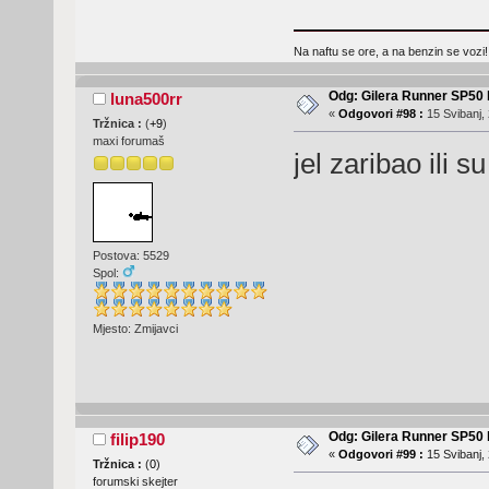
Na naftu se ore, a na benzin se vozi!
Odg: Gilera Runner SP50 b
luna500rr
«
Odgovori #98 :
15 Svibanj, 
Tržnica :
(
+9
)
maxi forumaš
jel zaribao ili 
Postova: 5529
Spol:
Mjesto: Zmijavci
Odg: Gilera Runner SP50 b
filip190
«
Odgovori #99 :
15 Svibanj, 
Tržnica :
(
0
)
forumski skejter