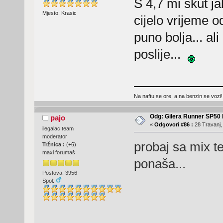
S 4,7 mi skut ja
Mjesto: Krasic
cijelo vrijeme o
puno bolja... al
poslije...
Na naftu se ore, a na benzin se vozi!
Odg: Gilera Runner SP50 b
pajo
«
Odgovori #86 :
28 Travanj,
ilegalac team
moderator
probaj sa mix te
Tržnica :
(
+6
)
maxi forumaš
ponaša...
Postova: 3956
Spol: