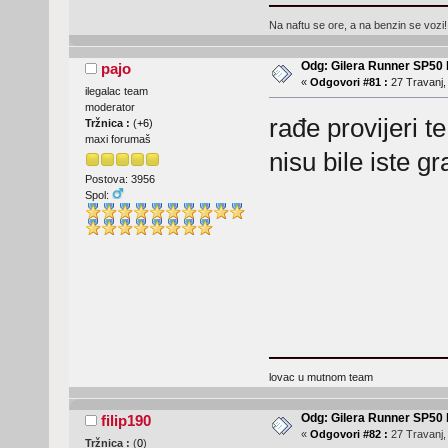
Na naftu se ore, a na benzin se vozi!
Odg: Gilera Runner SP50 b
pajo
«
Odgovori #81 :
27 Travanj,
ilegalac team
moderator
rađe provijeri te
Tržnica :
(
+6
)
maxi forumaš
nisu bile iste 
Postova: 3956
Spol:
lovac u mutnom team
Odg: Gilera Runner SP50 b
filip190
«
Odgovori #82 :
27 Travanj,
Tržnica :
(
0
)