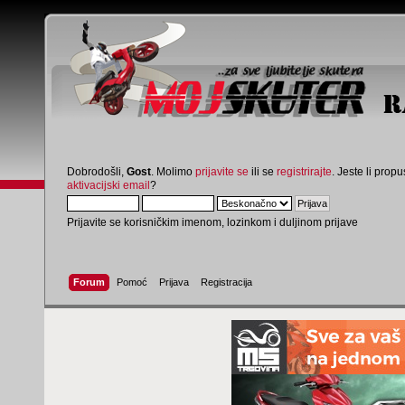
Dobrodošli,
Gost
. Molimo
prijavite se
ili se
registrirajte
. Jeste li propus
aktivacijski email
?
Prijavite se korisničkim imenom, lozinkom i duljinom prijave
Forum
Pomoć
Prijava
Registracija