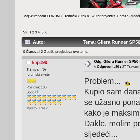
MojSkuter.com FORUM
»
Tehnički kutak
»
Skuter projekti
»
Garaža
(Moder
Str:
1
2
3
4
[
5
]
6
Autor
Tema: Gilera Runner SP50 b
0 Članova i 2 Gostiju pregledava ovu temu.
Odg: Gilera Runner SP50 b
filip190
«
Odgovori #80 :
27 Travanj,
Tržnica :
(
0
)
forumski skejter
Problem...
Postova: 186
Kupio sam danas
Spol:
se užasno ponaš
Mjesto: Krasic
kako je maksima
Dakle, molim pre
sljedeći...