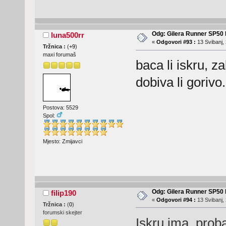
Odg: Gilera Runner SP50 b
luna500rr
«
Odgovori #93 :
13 Svibanj, 
Tržnica :
(
+9
)
maxi forumaš
baca li iskru, za
dobiva li gorivo.
Postova: 5529
Spol:
Mjesto: Zmijavci
Odg: Gilera Runner SP50 b
filip190
«
Odgovori #94 :
13 Svibanj, 
Tržnica :
(
0
)
forumski skejter
Iskru ima, prob