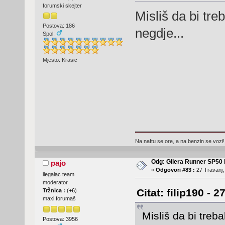
forumski skejter
Misliš da bi tr
Postova: 186
negdje...
Spol:
Mjesto: Krasic
Na naftu se ore, a na benzin se vozi!
Odg: Gilera Runner SP50 b
pajo
«
Odgovori #83 :
27 Travanj,
ilegalac team
moderator
Citat: filip190 - 
Tržnica :
(
+6
)
maxi forumaš
Misliš da bi treb
Postova: 3956