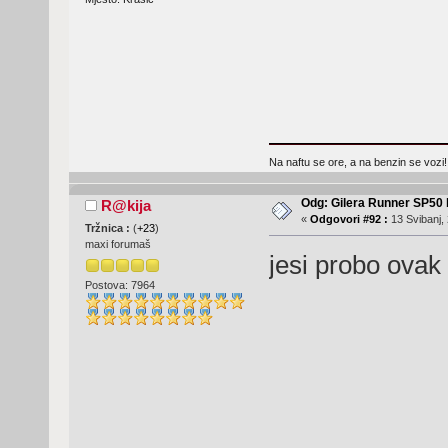
Na naftu se ore, a na benzin se vozi!
Odg: Gilera Runner SP50 b
R@kija
«
Odgovori #92 :
13 Svibanj, 
Tržnica :
(
+23
)
maxi forumaš
jesi probo ovak 
Postova: 7964