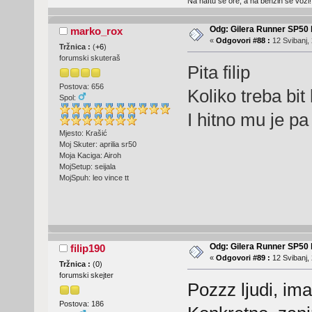
Na naftu se ore, a na benzin se vozi!
Odg: Gilera Runner SP50 b
marko_rox
«
Odgovori #88 :
12 Svibanj, 
Tržnica :
(
+6
)
forumski skuteraš
Pita filip
Postova: 656
Koliko treba bit
Spol:
I hitno mu je 
Mjesto: Krašić
Moj Skuter: aprilia sr50
Moja Kaciga: Airoh
MojSetup: seijala
MojSpuh: leo vince tt
Odg: Gilera Runner SP50 b
filip190
«
Odgovori #89 :
12 Svibanj, 
Tržnica :
(
0
)
forumski skejter
Pozzz ljudi, im
Postova: 186