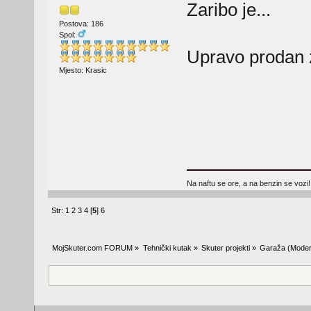
Zaribo je...
Postova: 186
Spol:
Upravo prodan
Mjesto: Krasic
Na naftu se ore, a na benzin se vozi!
Str:
1
2
3
4
[
5
]
6
MojSkuter.com FORUM
»
Tehnički kutak
»
Skuter projekti
»
Garaža
(Moder