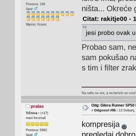
Postova: 186
ništa... Okreće g
Spol:
Citat: rakitje00 -
Mjesto: Krasic
jesi probo ovak u
Probao sam, ne 
sam pokušao na 
s tim i filter z
Na naftu se ore, a na benzin se vozi!
Odg: Gilera Runner SP50 b
pralas
«
Odgovori #95 :
13 Svibanj, 
Tržnica :
(
+17
)
maxi forumaš
kompresija
Postova: 5982
pregledaj dobr
Spol: