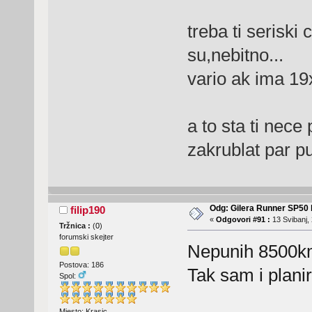
treba ti seriski
su,nebitno...
vario ak ima 19
a to sta ti nece
zakrublat par pu
Odg: Gilera Runner SP50 b
filip190
«
Odgovori #91 :
13 Svibanj, 
Tržnica :
(
0
)
forumski skejter
Nepunih 8500
Postova: 186
Tak sam i planir
Spol:
Mjesto: Krasic