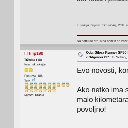
«
Zadnja izmjena: 14 Svibanj, 2011, 0
Na naftu se ore, a na benzin se vozi!
Odg: Gilera Runner SP50 b
filip190
«
Odgovori #97 :
15 Svibanj, 
Tržnica :
(
0
)
forumski skejter
Evo novosti, ko
Postova: 186
Spol:
Ako netko ima ser
Mjesto: Krasic
malo kilometara,
povoljno!