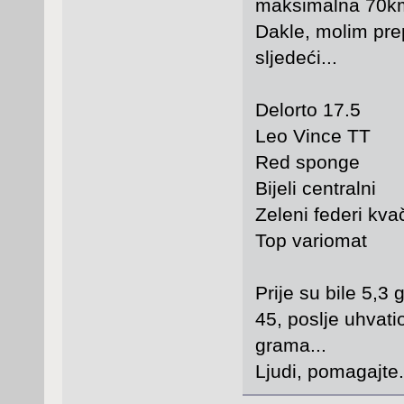
maksimalna 70km/
Dakle, molim prepo
sljedeći...
Delorto 17.5
Leo Vince TT
Red sponge
Bijeli centralni
Zeleni federi kvač
Top variomat
Prije su bile 5,3 
45, poslje uhvati
grama...
Ljudi, pomagajte