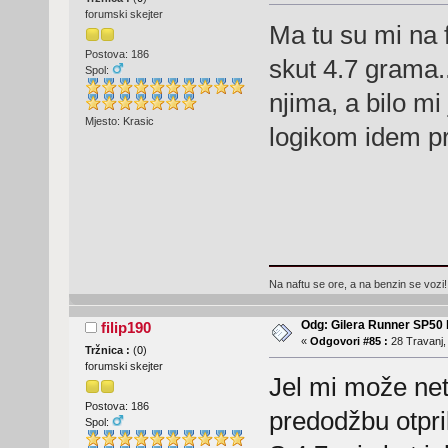
forumski skejter
Ma tu su mi na 
Postova: 186
skut 4.7 grama.
Spol:
njima, a bilo mi
Mjesto: Krasic
logikom idem p
Na naftu se ore, a na benzin se vozi!
Odg: Gilera Runner SP50 b
filip190
«
Odgovori #85 :
28 Travanj,
Tržnica :
(
0
)
forumski skejter
Jel mi može ne
Postova: 186
predodžbu otpri
Spol: