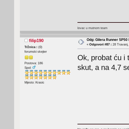
lovac u mutnom team
Odg: Gilera Runner SP50 b
filip190
«
Odgovori #87 :
28 Travanj,
Tržnica :
(
0
)
forumski skejter
Ok, probat ću i 
Postova: 186
skut, a na 4,7 
Spol:
Mjesto: Krasic