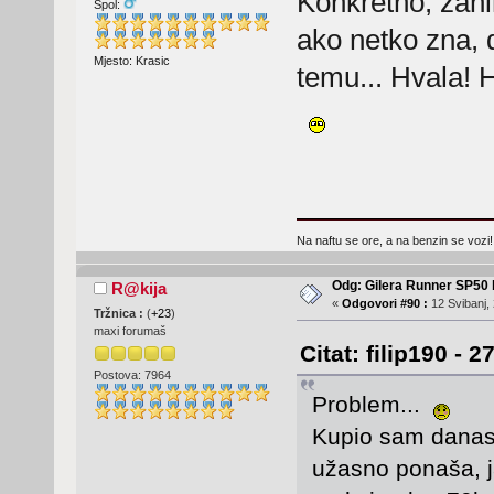
Konkretno, zani
Spol:
ako netko zna, 
Mjesto: Krasic
temu... Hvala! H
Na naftu se ore, a na benzin se vozi!
Odg: Gilera Runner SP50 b
R@kija
«
Odgovori #90 :
12 Svibanj, 
Tržnica :
(
+23
)
maxi forumaš
Citat: filip190 - 
Postova: 7964
Problem...
Kupio sam danas r
užasno ponaša, j