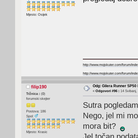
Mjesto: Osijek
http://www.mojskuter.com/forum/inde
http://www.mojskuter.com/forum/inde
Odg: Gilera Runner SP50 b
filip190
«
Odgovori #96 :
14 Svibanj, 
Tržnica :
(
0
)
forumski skejter
Sutra pogledam.
Postova: 186
Nego, jel mi mo
Spol:
mora bit?
Mjesto: Krasic
Jel točan podat