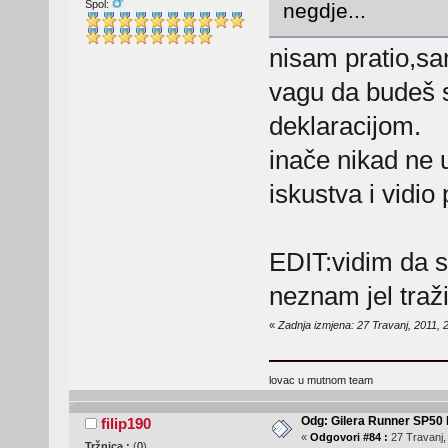
Spol:
negdje...
nisam pratio,sam
vagu da budeš 
deklaracijom.
inače nikad ne 
iskustva i vidio
EDIT:vidim da s
neznam jel traži
«
Zadnja izmjena: 27 Travanj, 2011, 
lovac u mutnom team
Odg: Gilera Runner SP50 b
filip190
«
Odgovori #84 :
27 Travanj,
Tržnica :
(
0
)