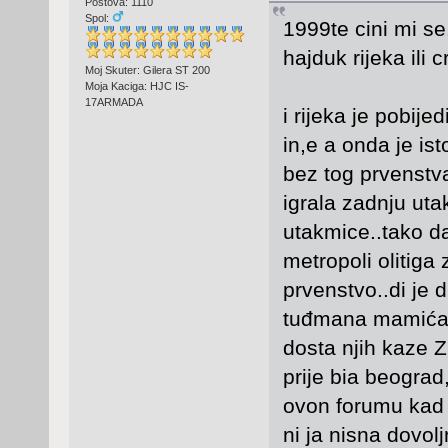
Postova: 1110
Spol:
1999te cini mi se.
hajduk rijeka ili
Moj Skuter: Gilera ST 200
Moja Kaciga: HJC IS-
17ARMADA
i rijeka je pobijedi
in,e a onda je is
bez tog prvenstva
igrala zadnju uta
utakmice..tako da
metropoli olitiga
prvenstvo..di je d
tuđmana mamića i
dosta njih kaze 
prije bia beograd
ovon forumu kad 
ni ja nisna dovolj