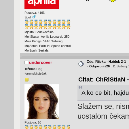
Postova: 4163
Spol:
Mjesto: Bedekovčina
Moj Skuter: Aprilia Leonardo 250
Moja Kaciga: SMK Gullwing
MojSetup: Polini Hi-Speed control
MojSpuh: Serijala
Odg: Rijeka - Hajduk 2-1
undercover
«
Odgovori #26 :
11 Svibanj, 
Tržnica :
(
0
)
forumski pješak
Citat: ChRiStIaN 
A ko ce bit, hajd
Slažem se, nis
uostalom čeka
Postova: 10