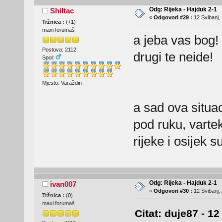
Odg: Rijeka - Hajduk 2-1
Shiltac
«
Odgovori #29 :
12 Svibanj, 
Tržnica :
(
+1
)
maxi forumaš
a jeba vas bog!
Postova: 2112
drugi te neide!
Spol:
Mjesto: Varaždin
a sad ova situac
pod ruku, varte
rijeke i osijek s
Odg: Rijeka - Hajduk 2-1
ivan007
«
Odgovori #30 :
12 Svibanj, 
Tržnica :
(
0
)
maxi forumaš
Citat: duje87 - 12