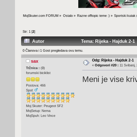
MojSkuter.com FORUM
»
Ostalo
»
Razne offtopic teme :)
»
Sportski kutak
Str:
1
[
2
]
Autor
Tema: Rijeka - Hajduk 2-1 
0 Članova i 1 Gost pregledava ovu temu.
Odg: Rijeka - Hajduk 2-1
sax
«
Odgovori #20 :
11 Svibanj, 
Tržnica :
(
0
)
forumski biciklist
Meni je vise kr
Postova: 466
Spol:
Moj Skuter: Peugeot SF2
MojSetup: Nema
MojSpuh: Leo Vince