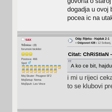
govoria o staroj
dogadja u ovoj 
pocea ic na ut
Odg: Rijeka - Hajduk 2-1
sax
«
Odgovori #28 :
12 Svibanj, 
Tržnica :
(
0
)
forumski biciklist
Citat: ChRiStIaN 
Postova: 466
Spol:
A ko ce bit, hajd
i mi u rijeci ce
Moj Skuter: Peugeot SF2
MojSetup: Nema
to se klubovi p
MojSpuh: Leo Vince