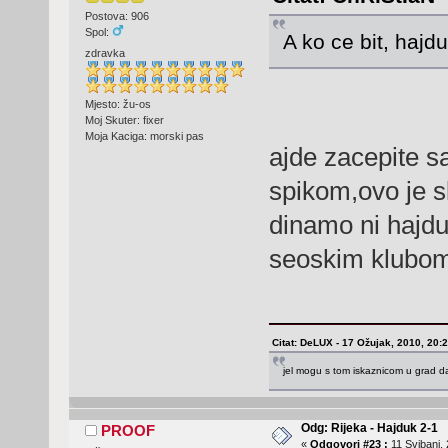
Postova: 906
Spol:
A ko ce bit, hajd
zdravka
Mjesto: žu-os
Moj Skuter: fixer
Moja Kaciga: morski pas
ajde zacepite 
spikom,ovo je sku
dinamo ni hajdu
seoskim klubo
Citat: DeLUX - 17 Ožujak, 2010, 20:
jel mogu s tom iskaznicom u grad da
Odg: Rijeka - Hajduk 2-1
PROOF
«
Odgovori #23 :
11 Svibanj, 