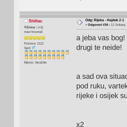
Odg: Rijeka - Hajduk 2-1
Shiltac
«
Odgovori #34 :
12 Svibanj, 
Tržnica :
(
+1
)
maxi forumaš
a jeba vas bog!
Postova: 2112
drugi te neide!
Spol:
Mjesto: Varaždin
a sad ova situac
pod ruku, varte
rijeke i osijek s
x2