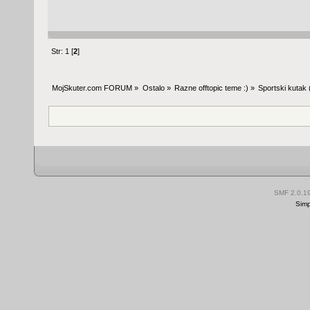
Str:
1
[
2
]
MojSkuter.com FORUM
»
Ostalo
»
Razne offtopic teme :)
»
Sportski kutak
SMF 2.0.1
Simp