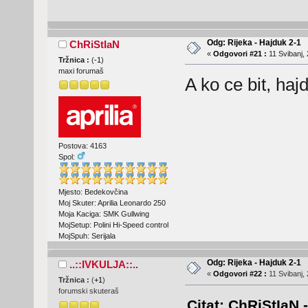
Odg: Rijeka - Hajduk 2-1
ChRiStIaN
«
Odgovori #21 :
11 Svibanj, 
Tržnica :
(
-1
)
maxi forumaš
A ko ce bit, haj
Postova: 4163
Spol:
Mjesto: Bedekovčina
Moj Skuter: Aprilia Leonardo 250
Moja Kaciga: SMK Gullwing
MojSetup: Polini Hi-Speed control
MojSpuh: Serijala
Odg: Rijeka - Hajduk 2-1
..::IVKULJA::..
«
Odgovori #22 :
11 Svibanj, 
Tržnica :
(
+1
)
forumski skuteraš
Citat: ChRiStIaN 