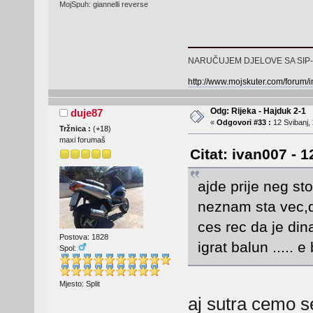
MojSpuh: giannelli reverse
NARUČUJEM DJELOVE SA SIP
http://www.mojskuter.com/forum/
Odg: Rijeka - Hajduk 2-1
duje87
«
Odgovori #33 :
12 Svibanj, 
Tržnica :
(
+18
)
maxi forumaš
Citat: ivan007 - 
ajde prije neg st
neznam sta vec,da
ces rec da je dina
Postova: 1828
igrat balun ..... e 
Spol:
Mjesto: Split
aj sutra cemo s