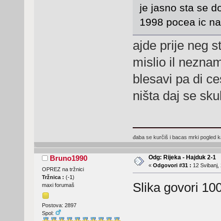
je jasno sta se d
1998 pocea ic na
ajde prije neg 
mislio il neznam
blesavi pa di ce
ništa daj se skuli
đaba se kurčiš i bacas mrki pogled kad
Odg: Rijeka - Hajduk 2-1
Bruno1990
«
Odgovori #31 :
12 Svibanj, 
OPREZ na tržnici
Tržnica :
(
-1
)
Slika govori 10
maxi forumaš
Postova: 2897
Spol: