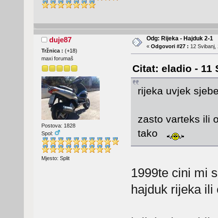
Odg: Rijeka - Hajduk 2-1
duje87
«
Odgovori #27 :
12 Svibanj, 
Tržnica :
(
+18
)
maxi forumaš
Citat: eladio - 11
rijeka uvjek sjeb
zasto varteks ili 
Postova: 1828
tako
Spol:
Mjesto: Split
1999te cini mi s
hajduk rijeka il