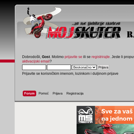
Dobrodošli,
Gost
. Molimo
prijavite se
ili se
registrirajte
. Jeste li propus
aktivacijski email
?
Prijavite se korisničkim imenom, lozinkom i duljinom prijave
Forum
Pomoć
Prijava
Registracija