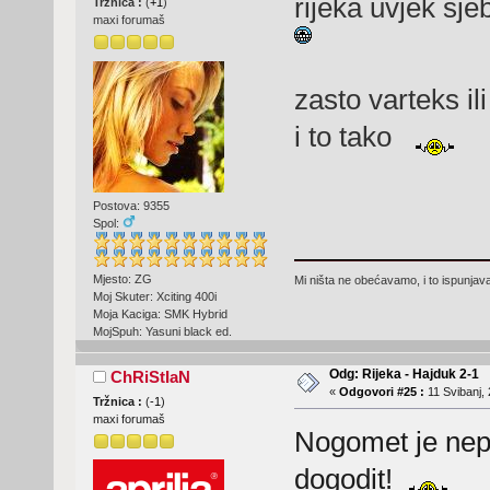
rijeka uvjek sje
Tržnica :
(
+1
)
maxi forumaš
zasto varteks il
i to tako
Postova: 9355
Spol:
Mjesto: ZG
Mi ništa ne obećavamo, i to ispunjav
Moj Skuter: Xciting 400i
Moja Kaciga: SMK Hybrid
MojSpuh: Yasuni black ed.
Odg: Rijeka - Hajduk 2-1
ChRiStIaN
«
Odgovori #25 :
11 Svibanj, 
Tržnica :
(
-1
)
maxi forumaš
Nogomet je nepr
dogodit!