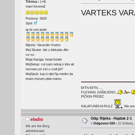
Tržnica :
(
+4
)
maxi forumaš
VARTEKS VA
Postova: 3920
Spol:
aj ne seri jeate
Mjesto: Varazdin-Vratno
Moj Skuter: ide u blokadu đitn
vu-vu
Moja Kaciga: head inside
MojSetup: cul sam nekaj o kitu ali
neznam,on zivi u vodi jel?
MojSpuh: kaj si njim?ja mislim da
imam,moram pitat mamu
ĐITN ĐITN......
FUCKING ZAŠIKJENIC
PIČKIN PRDEC
KALAFUNĐIJA RULZ
We are t
Odg: Rijeka - Hajduk 2-1
eladio
«
Odgovori #24 :
11 Svibanj, 
We are the Borg
administrator