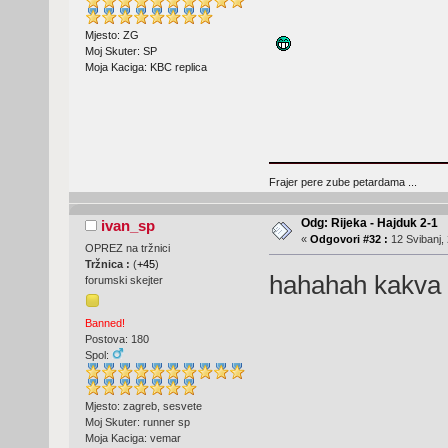
Mjesto: ZG
Moj Skuter: SP
Moja Kaciga: KBC replica
Frajer pere zube petardama ...
Odg: Rijeka - Hajduk 2-1
ivan_sp
«
Odgovori #32 :
12 Svibanj, 
OPREZ na tržnici
Tržnica :
(
+45
)
hahahah kakva 
forumski skejter
Banned!
Postova: 180
Spol:
Mjesto: zagreb, sesvete
Moj Skuter: runner sp
Moja Kaciga: vemar