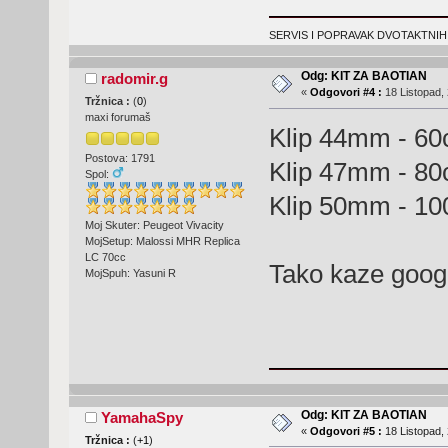
SERVIS I POPRAVAK DVOTAKTNIH
Odg: KIT ZA BAOTIAN
radomir.g
«
Odgovori #4 :
18 Listopad, 
Tržnica :
(
0
)
maxi forumaš
Klip 44mm - 60
Postova: 1791
Klip 47mm - 80
Spol:
Klip 50mm - 10
Moj Skuter: Peugeot Vivacity
MojSetup: Malossi MHR Replica
LC 70cc
Tako kaze goo
MojSpuh: Yasuni R
Odg: KIT ZA BAOTIAN
YamahaSpy
«
Odgovori #5 :
18 Listopad, 
Tržnica :
(
+1
)