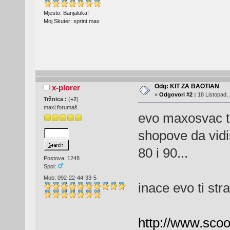
Mjesto: Banjaluka!
Moj Skuter: sprint max
Odg: KIT ZA BAOTIAN
x-plorer
«
Odgovori #2 :
18 Listopad, 
Tržnica :
(
+2
)
maxi forumaš
evo maxosvac ti 
shopove da vidi
80 i 90...
Postova: 1248
Spol:
Mob: 092-22-44-33-5
inace evo ti str
http://www.scoo