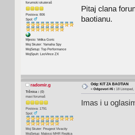
forumski skuteraš
Pitaj clana for
Postova: 806
baotianu.
Spol:
Mjesto: Velika Goric
Moj Skuter: Yamaha Spy
MojSetup: Top Performance
MojSpuh: LeoVince ZX
Odg: KIT ZA BAOTIAN
radomir.g
«
Odgovori #6 :
18 Listopad, 
Tržnica :
(
0
)
maxi forumaš
Imas i u oglasi
Postova: 1791
Spol:
Moj Skuter: Peugeot Vivacity
MojSetup: Malossi MHR Replica