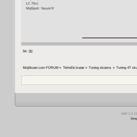
LC 70cc
MojSpuh: Yasuni R
Str: [
1
]
MojSkuter.com FORUM
»
Tehnički kutak
»
Tuning skutera 
»
Tuning 4T sku
SMF 2.0.1
Simp