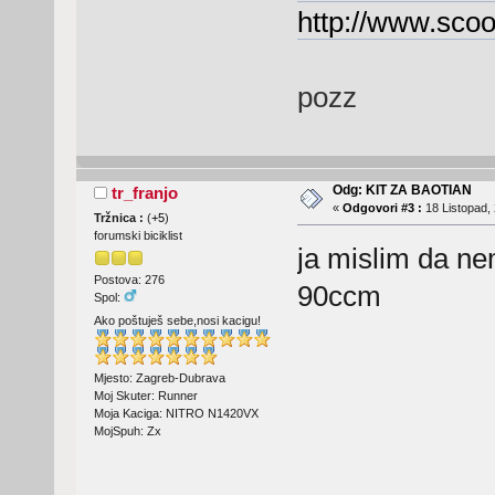
http://www.scoo
pozz
Odg: KIT ZA BAOTIAN
tr_franjo
«
Odgovori #3 :
18 Listopad, 
Tržnica :
(
+5
)
forumski biciklist
ja mislim da ne
Postova: 276
90ccm
Spol:
Ako poštuješ sebe,nosi kacigu!
Mjesto: Zagreb-Dubrava
Moj Skuter: Runner
Moja Kaciga: NITRO N1420VX
MojSpuh: Zx