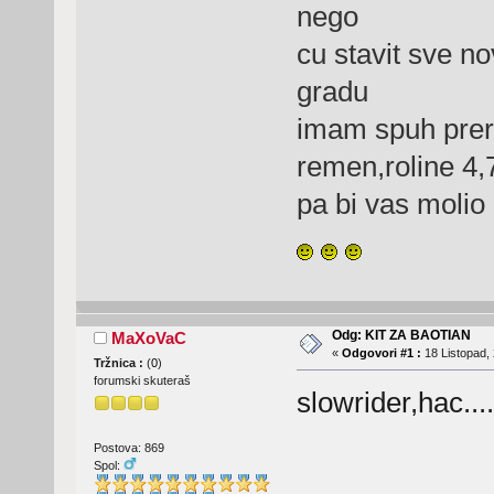
nego
cu stavit sve n
gradu
imam spuh prera
remen,roline 4
pa bi vas molio 
Odg: KIT ZA BAOTIAN
MaXoVaC
«
Odgovori #1 :
18 Listopad, 
Tržnica :
(
0
)
forumski skuteraš
slowrider,hac....
Postova: 869
Spol: