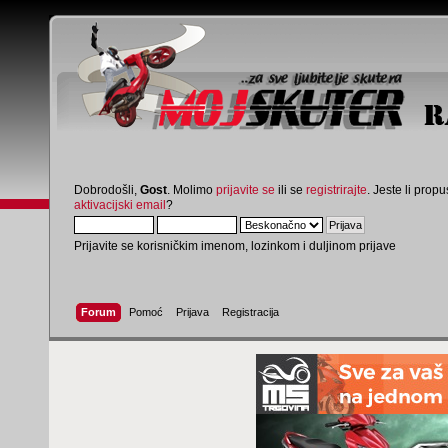
Dobrodošli,
Gost
. Molimo
prijavite se
ili se
registrirajte
. Jeste li propus
aktivacijski email
?
Prijavite se korisničkim imenom, lozinkom i duljinom prijave
Forum
Pomoć
Prijava
Registracija