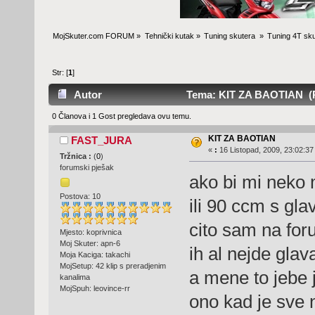
MojSkuter.com FORUM
»
Tehnički kutak
»
Tuning skutera 
»
Tuning 4T sku
Str: [
1
]
Autor
Tema: KIT ZA BAOTIAN (Po
0 Članova i 1 Gost pregledava ovu temu.
KIT ZA BAOTIAN
FAST_JURA
«
:
16 Listopad, 2009, 23:02:37
Tržnica :
(
0
)
forumski pješak
ako bi mi neko 
Postova: 10
ili 90 ccm s gla
cito sam na for
Mjesto: koprivnica
Moj Skuter: apn-6
ih al nejde glav
Moja Kaciga: takachi
MojSetup: 42 klip s preradjenim
a mene to jebe j
kanalima
MojSpuh: leovince-rr
ono kad je sve 