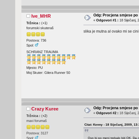
Odg: Procjena smjese po 
Ive_MHR
«
Odgovori #1 :
18 Siječanj, 
Tržnica :
(
+1
)
forumski skuteraš
slika je mutna al ovako mi se cini k
Postova: 736
Spol:
SCHRANZ TRAUMA
Mjesto: PU
Moj Skuter: Gilera Runner 50
Odg: Procjena smjese po 
Crazy Kuree
«
Odgovori #2 :
18 Siječanj, 
Tržnica :
(
+2
)
maxi forumaš
Citat: Kenny - 18 Siječanj, 2009, 13
Postova: 3127
Ovo bi po meni trebalo biti OK. Da 
Spol: