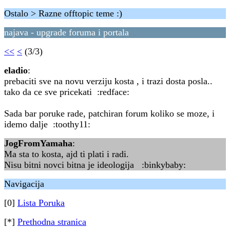
Ostalo > Razne offtopic teme :)
najava - upgrade foruma i portala
<<
<
(3/3)
eladio
:
prebaciti sve na novu verziju kosta , i trazi dosta posla..
tako da ce sve pricekati :redface:
Sada bar poruke rade, patchiran forum koliko se moze, i
idemo dalje :toothy11:
JogFromYamaha
:
Ma sta to kosta, ajd ti plati i radi.
Nisu bitni novci bitna je ideologija :binkybaby:
Navigacija
[0]
Lista Poruka
[*]
Prethodna stranica