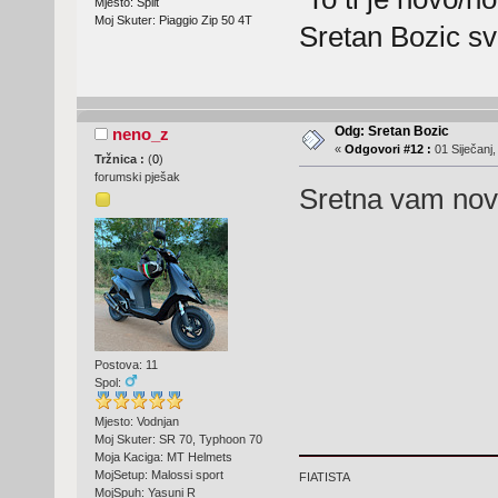
Mjesto: Split
Moj Skuter: Piaggio Zip 50 4T
Sretan Bozic sv
Odg: Sretan Bozic
neno_z
«
Odgovori #12 :
01 Siječanj,
Tržnica :
(
0
)
forumski pješak
Sretna vam no
Postova: 11
Spol:
Mjesto: Vodnjan
Moj Skuter: SR 70, Typhoon 70
Moja Kaciga: MT Helmets
MojSetup: Malossi sport
FIATISTA
MojSpuh: Yasuni R