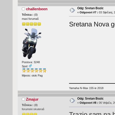
Odg: Sretan Bozic
challenbeen
«
Odgovori #7 :
03 Siječanj, 
Tržnica :
(
0
)
maxi forumaš
Sretana Nova go
Postova: 3248
Spol:
Mjesto: otok Pag
Yamaha N-Max 155 ie 2018
Odg: Sretan Bozic
Zmajur
«
Odgovori #8 :
06 Veljača, 2
Tržnica :
(
0
)
forumski skuteraš
Trazio sam na 