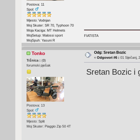
Postova: 11
Spol:
Mjesto: Vodnjan
Moj Skuter: SR 70, Typhoon 70
Moja Kaciga: MT Helmets
MojSetup: Malossi sport
FIATISTA
MojSpuh: Yasuni R
Odg: Sretan Bozic
Tonko
«
Odgovori #6 :
01 Siječanj, 
Tržnica :
(
0
)
forumski pješak
Sretan Bozic i 
Postova: 13
Spol:
Mjesto: Split
Moj Skuter: Piaggio Zip 50 4T