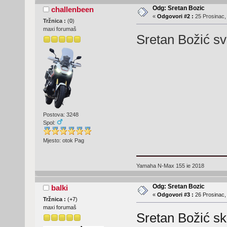
Odg: Sretan Bozic
challenbeen
«
Odgovori #2 :
25 Prosinac,
Tržnica :
(
0
)
maxi forumaš
Sretan Božić sv
Postova: 3248
Spol:
Mjesto: otok Pag
Yamaha N-Max 155 ie 2018
Odg: Sretan Bozic
balki
«
Odgovori #3 :
26 Prosinac,
Tržnica :
(
+7
)
maxi forumaš
Sretan Božić sk