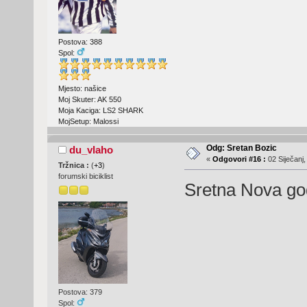
Postova: 388
Spol:
Mjesto: našice
Moj Skuter: AK 550
Moja Kaciga: LS2 SHARK
MojSetup: Malossi
Odg: Sretan Bozic
du_vlaho
«
Odgovori #16 :
02 Siječanj,
Tržnica :
(
+3
)
forumski biciklist
Sretna Nova go
Postova: 379
Spol: