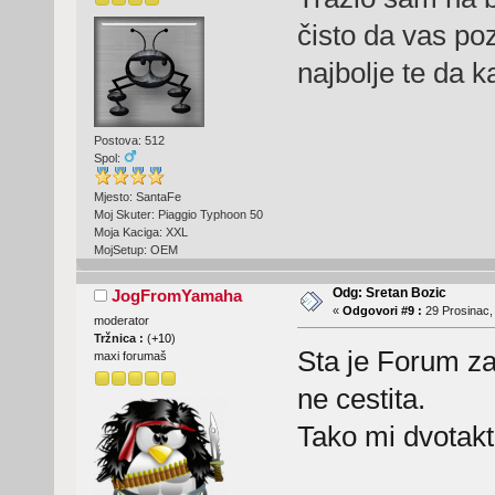
čisto da vas po
najbolje te da k
Postova: 512
Spol:
Mjesto: SantaFe
Moj Skuter: Piaggio Typhoon 50
Moja Kaciga: XXL
MojSetup: OEM
Odg: Sretan Bozic
JogFromYamaha
«
Odgovori #9 :
29 Prosinac,
moderator
Tržnica :
(
+10
)
Sta je Forum za
maxi forumaš
ne cestita.
Tako mi dvotakto