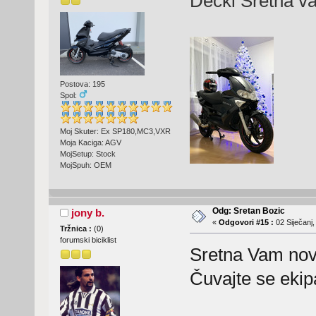
Decki Sretna v
Postova: 195
Spol:
Moj Skuter: Ex SP180,MC3,VXR
Moja Kaciga: AGV
MojSetup: Stock
MojSpuh: OEM
Odg: Sretan Bozic
jony b.
«
Odgovori #15 :
02 Siječanj,
Tržnica :
(
0
)
forumski biciklist
Sretna Vam nov
Čuvajte se ekipa