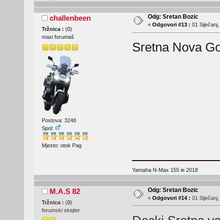
Odg: Sretan Bozic
challenbeen
«
Odgovori #13 :
01 Siječanj,
Tržnica :
(
0
)
maxi forumaš
Sretna Nova Go
Postova: 3248
Spol:
Mjesto: otok Pag
Yamaha N-Max 155 ie 2018
Odg: Sretan Bozic
M.A.S 82
«
Odgovori #14 :
01 Siječanj,
Tržnica :
(
0
)
forumski skejter