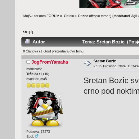
MojSkuter.com FORUM
»
Ostalo
»
Razne offtopic teme :)
(Moderatori:
Agil
,
Str: [
1
]
Autor
Tema: Sretan Bozic (Posje
0 Članova i 1 Gost pregledava ovu temu.
Sretan Bozic
JogFromYamaha
«
:
25 Prosinac, 2024, 15:34:4
moderator
Tržnica :
(
+10
)
Sretan Bozic sv
maxi forumaš
crno pod noktim
Postova: 17273
Spol: