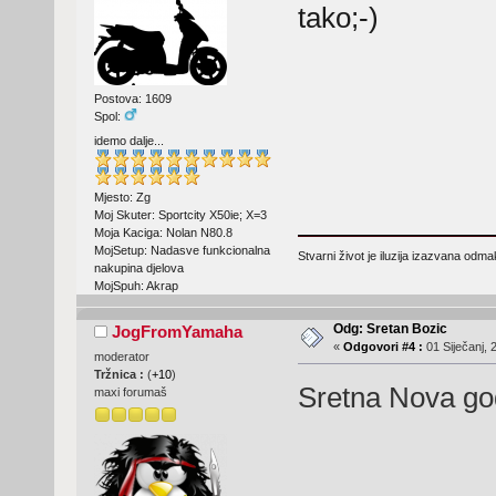
tako;-)
Postova: 1609
Spol:
idemo dalje...
Mjesto: Zg
Moj Skuter: Sportcity X50ie; X=3
Moja Kaciga: Nolan N80.8
MojSetup: Nadasve funkcionalna
Stvarni život je iluzija izazvana odm
nakupina djelova
MojSpuh: Akrap
Odg: Sretan Bozic
JogFromYamaha
«
Odgovori #4 :
01 Siječanj, 
moderator
Tržnica :
(
+10
)
Sretna Nova god
maxi forumaš