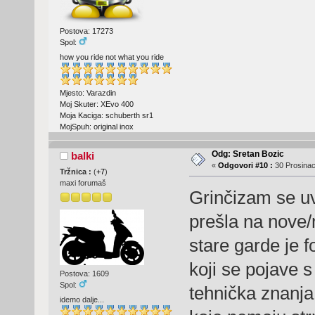
Postova: 17273
Spol:
how you ride not what you ride
Mjesto: Varazdin
Moj Skuter: XEvo 400
Moja Kaciga: schuberth sr1
MojSpuh: original inox
Odg: Sretan Bozic
balki
«
Odgovori #10 :
30 Prosinac
Tržnica :
(
+7
)
maxi forumaš
Grinčizam se uv
prešla na nove/m
stare garde je 
koji se pojave 
Postova: 1609
Spol:
tehnička znanja
idemo dalje...