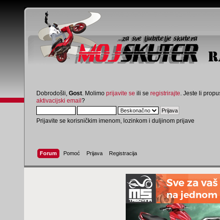
Dobrodošli,
Gost
. Molimo
prijavite se
ili se
registrirajte
. Jeste li propus
aktivacijski email
?
Prijavite se korisničkim imenom, lozinkom i duljinom prijave
Forum
Pomoć
Prijava
Registracija