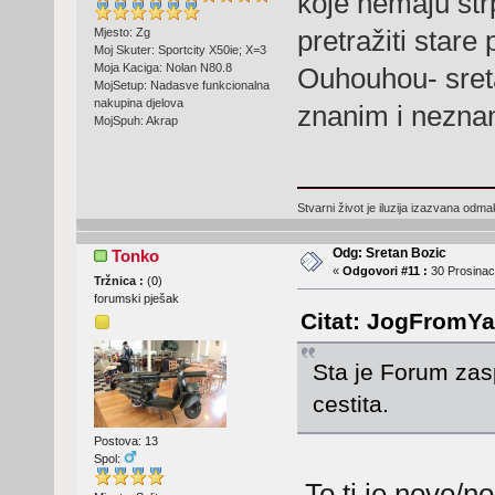
koje nemaju str
pretražiti stare
Mjesto: Zg
Moj Skuter: Sportcity X50ie; X=3
Moja Kaciga: Nolan N80.8
Ouhouhou- sreta
MojSetup: Nadasve funkcionalna
nakupina djelova
znanim i nezna
MojSpuh: Akrap
Stvarni život je iluzija izazvana odm
Odg: Sretan Bozic
Tonko
«
Odgovori #11 :
30 Prosinac
Tržnica :
(
0
)
forumski pješak
Citat: JogFromYa
Sta je Forum zas
cestita.
Postova: 13
Spol:
To ti je novo/n