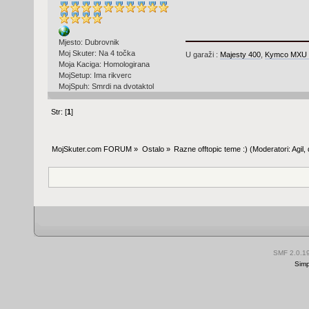
Mjesto: Dubrovnik
Moj Skuter: Na 4 točka
U garaži :
Majesty 400
,
Kymco MXU 
Moja Kaciga: Homologirana
MojSetup: Ima rikverc
MojSpuh: Smrdi na dvotaktol
Str: [
1
]
MojSkuter.com FORUM
»
Ostalo
»
Razne offtopic teme :)
(Moderatori:
Agil
,
SMF 2.0.1
Simp