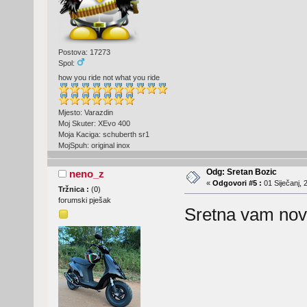
Postova: 17273
Spol:
how you ride not what you ride
Mjesto: Varazdin
Moj Skuter: XEvo 400
Moja Kaciga: schuberth sr1
MojSpuh: original inox
Odg: Sretan Bozic
neno_z
«
Odgovori #5 :
01 Siječanj, 
Tržnica :
(
0
)
forumski pješak
Sretna vam nova 