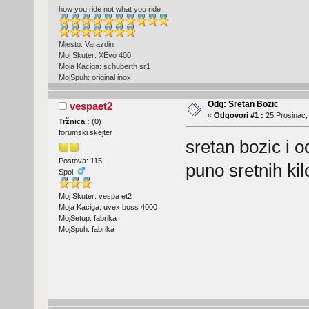
how you ride not what you ride
Mjesto: Varazdin
Moj Skuter: XEvo 400
Moja Kaciga: schuberth sr1
MojSpuh: original inox
Odg: Sretan Bozic
vespaet2
«
Odgovori #1 :
25 Prosinac,
Tržnica :
(
0
)
forumski skejter
sretan bozic i 
Postova: 115
puno sretnih k
Spol:
Moj Skuter: vespa et2
Moja Kaciga: uvex boss 4000
MojSetup: fabrika
MojSpuh: fabrika