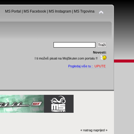
MS Portal
|
MS Facebook
|
MS Instagram
|
MS Trgovina
Novosti:
I ti možeš pisati na MojSkuter.com portalu !!
Pogledaj više tu :
UPUTE
« natrag
naprijed »