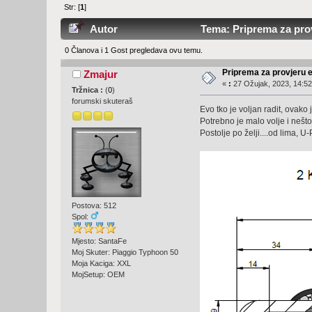
Str: [
1
]
Autor
Tema: Priprema za provj
0 Članova i 1 Gost pregledava ovu temu.
Priprema za provjeru e
Zmajur
«
:
27 Ožujak, 2023, 14:52
Tržnica :
(
0
)
forumski skuteraš
Evo tko je voljan radit, ovako 
Potrebno je malo volje i nešt
Postolje po želji....od lima, U-P
Postova: 512
Spol:
Mjesto: SantaFe
Moj Skuter: Piaggio Typhoon 50
Moja Kaciga: XXL
MojSetup: OEM