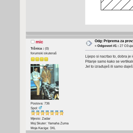
Odg: Priprema za provj
mic
«
Odgovori #1 :
27 Ožujak
Tržnica :
(
0
)
forumski skuteraš
Lijepo si nacrtao to, dobra je 
Pitanje samo kako se vertika
Jel to izrađuješ ili samo daj
Postova: 736
Spol:
Mjesto: Zadar
Moj Skuter: Yamaha Zuma
Moja Kaciga: 3XL