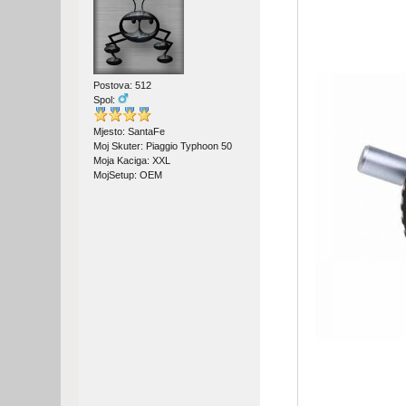
Postova: 512
Spol:
Mjesto: SantaFe
Moj Skuter: Piaggio Typhoon 50
Moja Kaciga: XXL
MojSetup: OEM