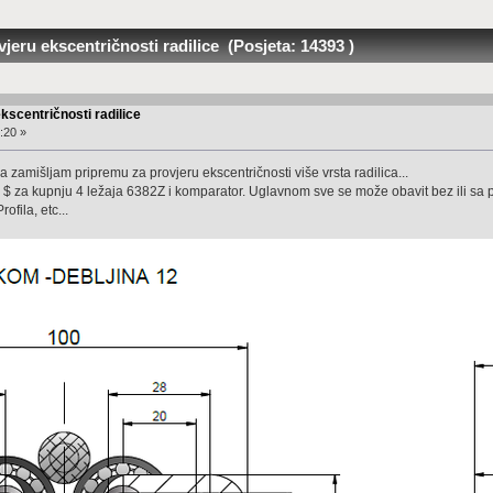
eru ekscentričnosti radilice (Posjeta: 14393 )
kscentričnosti radilice
:20 »
ja zamišljam pripremu za provjeru ekscentričnosti više vrsta radilica...
o $ za kupnju 4 ležaja 6382Z i komparator. Uglavnom sve se može obavit bez ili sa p
rofila, etc...