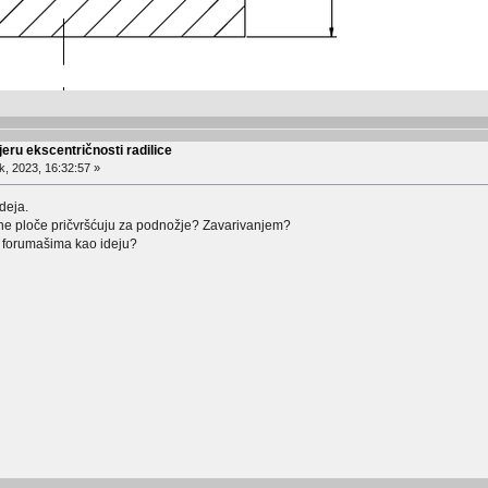
eru ekscentričnosti radilice
, 2023, 16:32:57 »
ideja.
lne ploče pričvršćuju za podnožje? Zavarivanjem?
eš forumašima kao ideju?