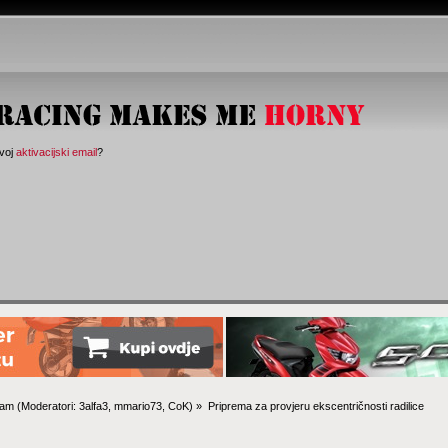
svoj
aktivacijski email
?
sam
(Moderatori:
3alfa3
,
mmario73
,
CoK
) »
Priprema za provjeru ekscentričnosti radilice 