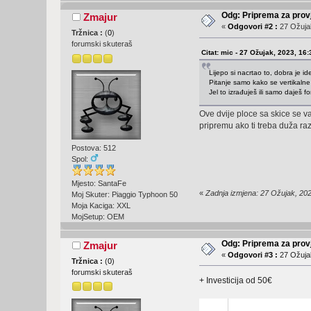
Odg: Priprema za provj
Zmajur
«
Odgovori #2 :
27 Ožujak
Tržnica :
(
0
)
forumski skuteraš
Citat: mic - 27 Ožujak, 2023, 16:
Lijepo si nacrtao to, dobra je ide
Pitanje samo kako se vertikaln
Jel to izrađuješ ili samo daješ 
Ove dvije ploce sa skice se v
pripremu ako ti treba duža raz
Postova: 512
Spol:
Mjesto: SantaFe
«
Zadnja izmjena: 27 Ožujak, 20
Moj Skuter: Piaggio Typhoon 50
Moja Kaciga: XXL
MojSetup: OEM
Odg: Priprema za provj
Zmajur
«
Odgovori #3 :
27 Ožujak
Tržnica :
(
0
)
forumski skuteraš
+ Investicija od 50€