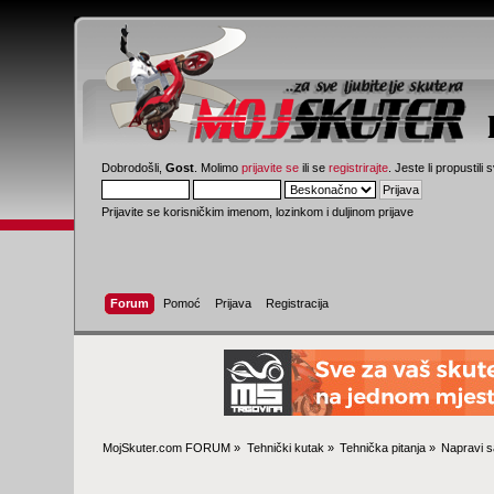
Dobrodošli,
Gost
. Molimo
prijavite se
ili se
registrirajte
. Jeste li propustili 
Prijavite se korisničkim imenom, lozinkom i duljinom prijave
Forum
Pomoć
Prijava
Registracija
MojSkuter.com FORUM
»
Tehnički kutak
»
Tehnička pitanja
»
Napravi 