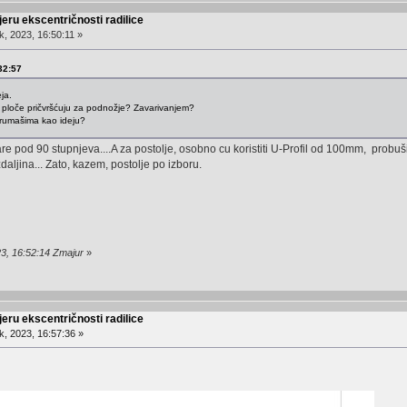
eru ekscentričnosti radilice
, 2023, 16:50:11 »
32:57
ja.
e ploče pričvršćuju za podnožje? Zavarivanjem?
forumašima kao ideju?
are pod 90 stupnjeva....A za postolje, osobno cu koristiti U-Profil od 100mm, probu
daljina... Zato, kazem, postolje po izboru.
23, 16:52:14 Zmajur
»
eru ekscentričnosti radilice
, 2023, 16:57:36 »