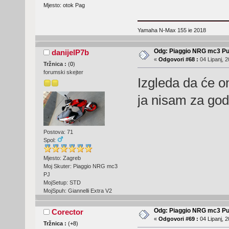
Mjesto: otok Pag
Yamaha N-Max 155 ie 2018
Odg: Piaggio NRG mc3 Pu
danijelP7b
«
Odgovori #68 :
04 Lipanj, 2
Tržnica :
(
0
)
forumski skejter
Izgleda da će on
ja nisam za go
Postova: 71
Spol:
Mjesto: Zagreb
Moj Skuter: Piaggio NRG mc3
PJ
MojSetup: STD
MojSpuh: Giannelli Extra V2
Odg: Piaggio NRG mc3 Pu
Corector
«
Odgovori #69 :
04 Lipanj, 2
Tržnica :
(
+8
)