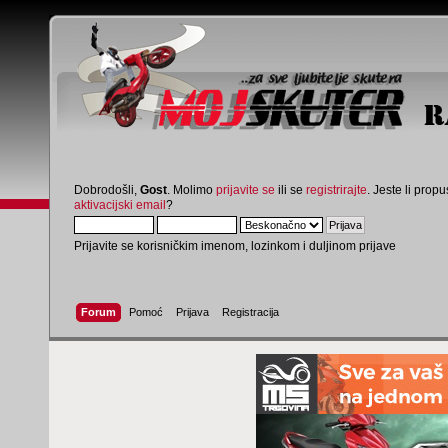
Dobrodošli,
Gost
. Molimo
prijavite se
ili se
registrirajte
. Jeste li propus
aktivacijski email
?
Prijavite se korisničkim imenom, lozinkom i duljinom prijave
Forum
Pomoć
Prijava
Registracija