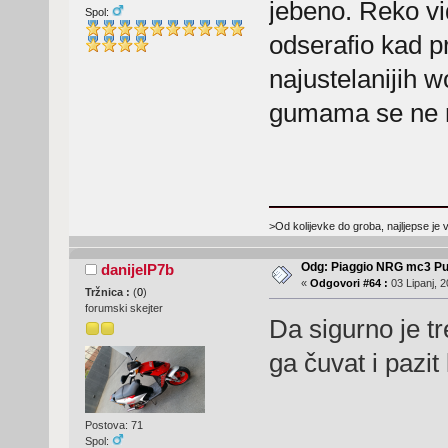
jebeno. Reko vid
Spol:
odserafio kad p
najustelanijih 
gumama se ne mo
>Od kolijevke do groba, najljepse je 
Odg: Piaggio NRG mc3 Pu
danijelP7b
«
Odgovori #64 :
03 Lipanj, 2
Tržnica :
(
0
)
forumski skejter
Da sigurno je t
ga čuvat i pazit 
Postova: 71
Spol: