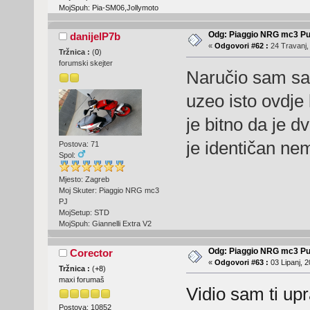
MojSpuh: Pia-SM06,Jollymoto
Odg: Piaggio NRG mc3 Pu
danijelP7b
«
Odgovori #62 :
24 Travanj,
Tržnica :
(
0
)
forumski skejter
Naručio sam sam
uzeo isto ovdje
je bitno da je d
je identičan ne
Postova: 71
Spol:
Mjesto: Zagreb
Moj Skuter: Piaggio NRG mc3
PJ
MojSetup: STD
MojSpuh: Giannelli Extra V2
Odg: Piaggio NRG mc3 Pu
Corector
«
Odgovori #63 :
03 Lipanj, 2
Tržnica :
(
+8
)
maxi forumaš
Vidio sam ti up
Postova: 10852