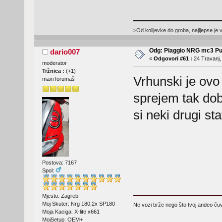
>Od kolijevke do groba, najljepse je 
Odg: Piaggio NRG mc3 Pu
dario007
«
Odgovori #61 :
24 Travanj,
moderator
Tržnica :
(
+1
)
Vrhunski je ovo
maxi forumaš
sprejem tak dobr
si neki drugi st
Postova: 7167
Spol:
Mjesto: Zagreb
Moj Skuter: Nrg 180,2x SP180
Ne vozi brže nego što tvoj andeo čuva
Moja Kaciga: X-lite x661
MojSetup: OEM+