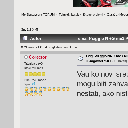
MojSkuter.com FORUM
»
Tehnički kutak
»
Skuter projekti
»
Garaža
(Moder
Str:
1
2
3
[
4
]
Autor
Tema: Piaggio NRG mc3 Pu
0 Članova i 1 Gost pregledava ovu temu.
Odg: Piaggio NRG mc3 Pu
Corector
«
Odgovori #60 :
24 Travanj,
Tržnica :
(
+8
)
maxi forumaš
Vau ko nov, srec
Postova: 10852
mogu biti zahva
Spol:
nestati, ako nis