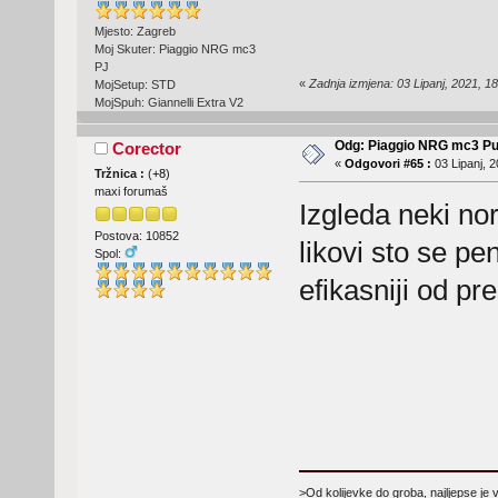
Mjesto: Zagreb
Moj Skuter: Piaggio NRG mc3
PJ
«
Zadnja izmjena: 03 Lipanj, 2021, 18
MojSetup: STD
MojSpuh: Giannelli Extra V2
Odg: Piaggio NRG mc3 Pu
Corector
«
Odgovori #65 :
03 Lipanj, 2
Tržnica :
(
+8
)
maxi forumaš
Izgleda neki nor
Postova: 10852
likovi sto se pe
Spol:
efikasniji od pr
>Od kolijevke do groba, najljepse je 