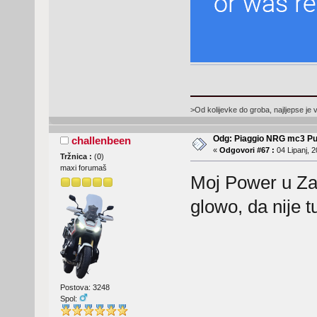
>Od kolijevke do groba, najljepse je 
Odg: Piaggio NRG mc3 Pu
challenbeen
«
Odgovori #67 :
04 Lipanj, 2
Tržnica :
(
0
)
maxi forumaš
Moj Power u Zad
glowo, da nije tu
Postova: 3248
Spol: