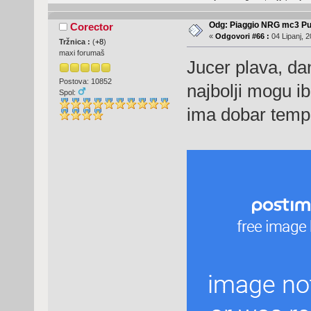
Odg: Piaggio NRG mc3 Pu
Corector
«
Odgovori #66 :
04 Lipanj, 2
Tržnica :
(
+8
)
maxi forumaš
Jucer plava, da
Postova: 10852
najbolji mogu i
Spol:
ima dobar temp