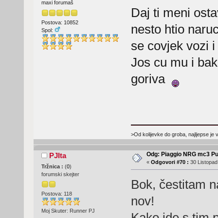
maxi forumaš
Daj ti meni ost
Postova: 10852
nesto htio naru
Spol:
se covjek vozi 
Jos cu mu i bak
goriva
>Od kolijevke do groba, najljepse je 
Odg: Piaggio NRG mc3 Pu
PJIta
«
Odgovori #70 :
30 Listopad
Tržnica :
(
0
)
forumski skejter
Bok, čestitam n
Postova: 118
nov!
Moj Skuter: Runner PJ
Kako ide s tim 