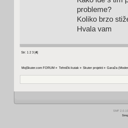
probleme?
Koliko brzo stiž
Hvala vam
Str:
1
2
3
[
4
]
MojSkuter.com FORUM
»
Tehnički kutak
»
Skuter projekti
»
Garaža
(Moder
SMF 2.0.1
Simp