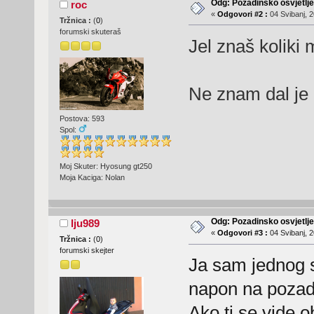
Odg: Pozadinsko osvjetlj
roc
«
Odgovori #2 :
04 Svibanj, 2
Tržnica :
(
0
)
forumski skuteraš
Jel znaš koliki 
Ne znam dal je 
Postova: 593
Spol:
Moj Skuter: Hyosung gt250
Moja Kaciga: Nolan
Odg: Pozadinsko osvjetlj
lju989
«
Odgovori #3 :
04 Svibanj, 2
Tržnica :
(
0
)
forumski skejter
Ja sam jednog 
napon na pozadi
Ako ti se vide o