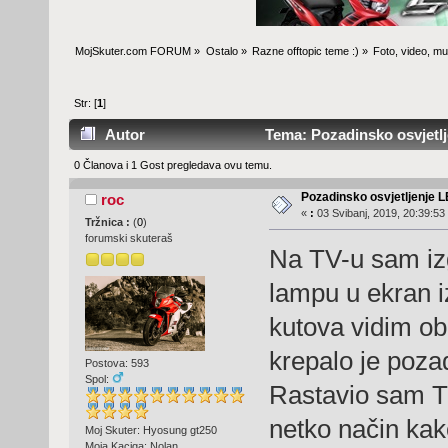
MojSkuter.com FORUM
»
Ostalo
»
Razne offtopic teme :)
»
Foto, video, mus
Str: [
1
]
Autor
Tema: Pozadinsko osvjetlj
0 Članova i 1 Gost pregledava ovu temu.
Pozadinsko osvjetljenje 
roc
«
:
03 Svibanj, 2019, 20:39:53
Tržnica :
(
0
)
forumski skuteraš
Na TV-u sam izg
lampu u ekran i
kutova vidim ob
krepalo je pozad
Postova: 593
Spol:
Rastavio sam TV
netko način kako
Moj Skuter: Hyosung gt250
Moja Kaciga: Nolan