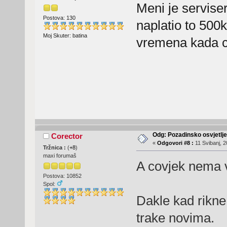
Meni je servise
Postova: 130
naplatio to 500k
Moj Skuter: batina
vremena kada ce
Odg: Pozadinsko osvjetlj
Corector
«
Odgovori #8 :
11 Svibanj, 2
Tržnica :
(
+8
)
maxi forumaš
A covjek nema 
Postova: 10852
Spol:
Dakle kad rikne
trake novima.