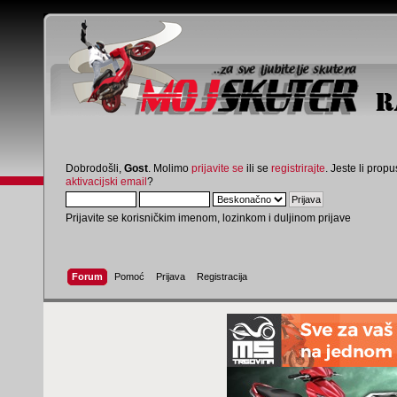
Dobrodošli,
Gost
. Molimo
prijavite se
ili se
registrirajte
. Jeste li propus
aktivacijski email
?
Prijavite se korisničkim imenom, lozinkom i duljinom prijave
Forum
Pomoć
Prijava
Registracija