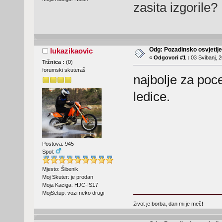
zasita izgorile?
Odg: Pozadinsko osvjetlj
lukazikaovic
«
Odgovori #1 :
03 Svibanj, 2
Tržnica :
(
0
)
forumski skuteraš
najbolje za poce
ledice.
Postova: 945
Spol:
Mjesto: Šibenik
Moj Skuter: je prodan
Moja Kaciga: HJC-IS17
MojSetup: vozi neko drugi
život je borba, dan mi je meč!