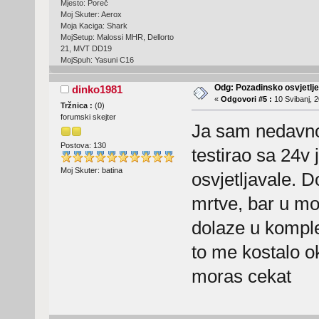
Mjesto: Poreč
Moj Skuter: Aerox
Moja Kaciga: Shark
MojSetup: Malossi MHR, Dellorto
21, MVT DD19
MojSpuh: Yasuni C16
Odg: Pozadinsko osvjetlj
dinko1981
«
Odgovori #5 :
10 Svibanj, 2
Tržnica :
(
0
)
forumski skejter
Ja sam nedavno
Postova: 130
testirao sa 24v 
Moj Skuter: batina
osvjetljavale. D
mrtve, bar u mo
dolaze u komple
to me kostalo o
moras cekat