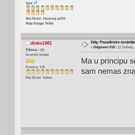
Spol:
Moj Skuter: Hyosung gt250
Moja Kaciga: Nolan
Odg: Pozadinsko osvjetlj
dinko1981
«
Odgovori #10 :
11 Svibanj, 
Tržnica :
(
0
)
forumski skejter
Ma u principu se
Postova: 130
sam nemas znanj
Moj Skuter: batina