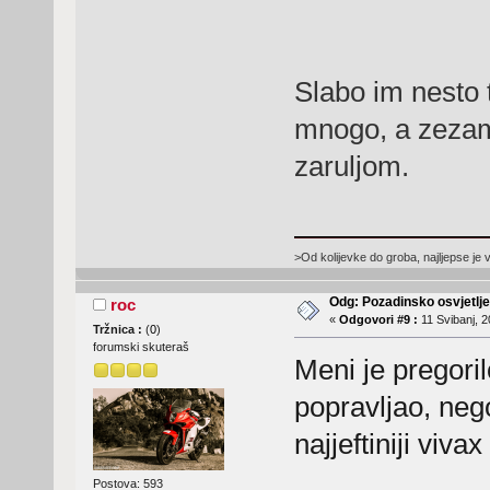
Slabo im nesto t
mnogo, a zezam
zaruljom.
>Od kolijevke do groba, najljepse je 
Odg: Pozadinsko osvjetlj
roc
«
Odgovori #9 :
11 Svibanj, 2
Tržnica :
(
0
)
forumski skuteraš
Meni je pregoril
popravljao, neg
najjeftiniji vivax
Postova: 593