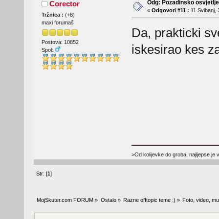
Odg: Pozadinsko osvjetlj
Corector
«
Odgovori #11 :
11 Svibanj, 
Tržnica :
(
+8
)
maxi forumaš
Da, prakticki s
Postova: 10852
iskesirao kes za
Spol:
>Od kolijevke do groba, najljepse je 
Str: [
1
]
MojSkuter.com FORUM
»
Ostalo
»
Razne offtopic teme :)
»
Foto, video, mus