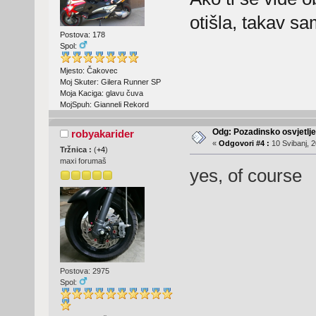
otišla, takav s
Postova: 178
Spol:
Mjesto: Čakovec
Moj Skuter: Gilera Runner SP
Moja Kaciga: glavu čuva
MojSpuh: Gianneli Rekord
Odg: Pozadinsko osvjetlj
robyakarider
«
Odgovori #4 :
10 Svibanj, 2
Tržnica :
(
+4
)
maxi forumaš
yes, of course
Postova: 2975
Spol: