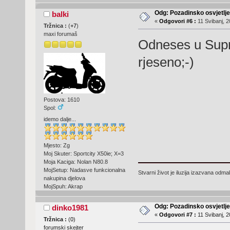
Odg: Pozadinsko osvjetlj
balki
«
Odgovori #6 :
11 Svibanj, 2
Tržnica :
(
+7
)
maxi forumaš
Odneses u Supr
rjeseno;-)
Postova: 1610
Spol:
idemo dalje...
Mjesto: Zg
Moj Skuter: Sportcity X50ie; X=3
Moja Kaciga: Nolan N80.8
MojSetup: Nadasve funkcionalna
Stvarni život je iluzija izazvana odm
nakupina djelova
MojSpuh: Akrap
Odg: Pozadinsko osvjetlj
dinko1981
«
Odgovori #7 :
11 Svibanj, 2
Tržnica :
(
0
)
forumski skejter