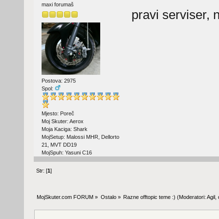
maxi forumaš
pravi serviser,
Postova: 2975
Spol:
Mjesto: Poreč
Moj Skuter: Aerox
Moja Kaciga: Shark
MojSetup: Malossi MHR, Dellorto
21, MVT DD19
MojSpuh: Yasuni C16
Str: [
1
]
MojSkuter.com FORUM
»
Ostalo
»
Razne offtopic teme :)
(Moderatori:
Agil
,