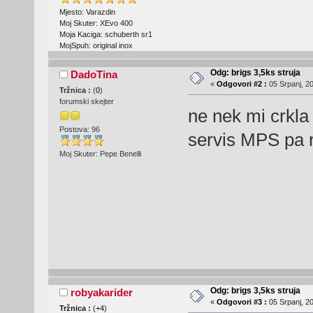
Mjesto: Varazdin
Moj Skuter: XEvo 400
Moja Kaciga: schuberth sr1
MojSpuh: original inox
Odg: brigs 3,5ks struja
DadoTina
«
Odgovori #2 :
05 Srpanj, 20
Tržnica :
(
0
)
forumski skejter
ne nek mi crkla
Postova: 96
servis MPS pa 
Moj Skuter: Pepe Benelli
Odg: brigs 3,5ks struja
robyakarider
«
Odgovori #3 :
05 Srpanj, 20
Tržnica :
(
+4
)