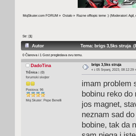
MojSkuter.com FORUM
»
Ostalo
»
Razne offtopic teme :)
(Moderatori:
Agil
,
Str: [
1
]
Autor
Tema: brigs 3,5ks struja (
0 Članova i 1 Gost pregledava ovu temu.
brigs 3,5ks struja
DadoTina
«
:
05 Srpanj, 2023, 08:12:29 
Tržnica :
(
0
)
forumski skejter
imam problem s
Postova: 96
bobinu reko do n
Moj Skuter: Pepe Benelli
jos magnet, stav
neznam sad do c
bobine, tak da 
sam njega i iste