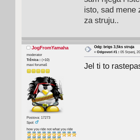
isto, sad mene 
za struju..
Odg: brigs 3,5ks struja
JogFromYamaha
«
Odgovori #1 :
05 Srpanj, 20
moderator
Tržnica :
(
+10
)
Jel ti to rastep
maxi forumaš
Postova: 17273
Spol:
how you ride not what you ride