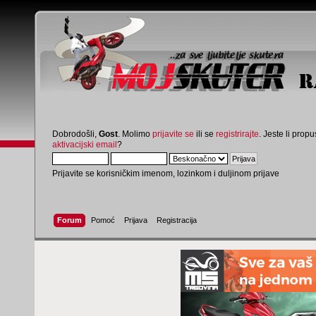
Dobrodošli,
Gost
. Molimo
prijavite se
ili se
registrirajte
. Jeste li propus
aktivacijski email
?
Prijavite se korisničkim imenom, lozinkom i duljinom prijave
Forum
Pomoć
Prijava
Registracija