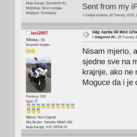
Moja Kaciga: Schuberth R2
Sent from my i
MojSetup: Skoro serijala
MojSpuh: Kromirjanji
«
Zadnja izmjena: 28 Travanj, 2019,
Odg: Aprilia SR MAX 125
laci2607
«
Odgovori #5 :
28 Travanj, 2
Tržnica :
(
0
)
forumski skejter
Nisam mjerio, a
sjedne sve na mj
krajnje, ako ne
Moguce da i je 
Postova: 103
Spol:
Mjesto: Novi Zagreb
Moj Skuter: Yamaha XMAX 300
Moja Kaciga: HJC RPHA 70