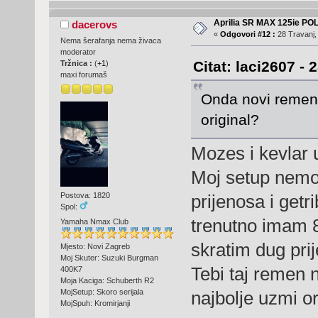
Aprilia SR MAX 125ie PO
dacerovs
«
Odgovori #12 :
28 Travanj,
Nema šerafanja nema živaca
moderator
Citat: laci2607 - 
Tržnica :
(
+1
)
maxi forumaš
Onda novi remen c
original?
Mozes i kevlar uz
Moj setup nemoj
Postova: 1820
prijenosa i get
Spol:
trenutno imam 
Yamaha Nmax Club
skratim dug pri
Mjesto: Novi Zagreb
Moj Skuter: Suzuki Burgman
Tebi taj remen n
400K7
Moja Kaciga: Schuberth R2
najbolje uzmi ori
MojSetup: Skoro serijala
MojSpuh: Kromirjanji