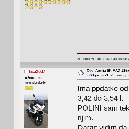
>Od kolijevke do groba, najljepse je 
Odg: Aprilia SR MAX 125
laci2607
«
Odgovori #9 :
28 Travanj, 2
Tržnica :
(
0
)
forumski skejter
Ima ppdatke od 
3,42 do 3,54 l.
POLINI sam tek 
njim.
Darac vidim da 