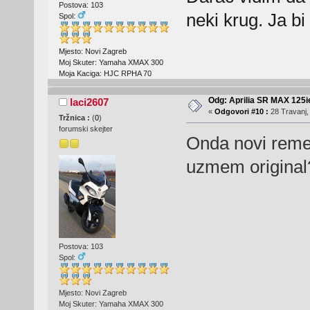
Postova: 103
neki krug. Ja bi
Spol:
Mjesto: Novi Zagreb
Moj Skuter: Yamaha XMAX 300
Moja Kaciga: HJC RPHA 70
Odg: Aprilia SR MAX 125
laci2607
«
Odgovori #10 :
28 Travanj,
Tržnica :
(
0
)
forumski skejter
Onda novi remen 
uzmem original
Postova: 103
Spol:
Mjesto: Novi Zagreb
Moj Skuter: Yamaha XMAX 300