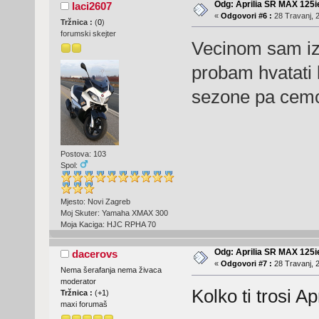
Odg: Aprilia SR MAX 125
laci2607
«
Odgovori #6 :
28 Travanj, 2
Tržnica :
(
0
)
forumski skejter
Vecinom sam iz
probam hvatati 
sezone pa cemo
Postova: 103
Spol:
Mjesto: Novi Zagreb
Moj Skuter: Yamaha XMAX 300
Moja Kaciga: HJC RPHA 70
Odg: Aprilia SR MAX 125
dacerovs
«
Odgovori #7 :
28 Travanj, 2
Nema šerafanja nema živaca
moderator
Kolko ti trosi A
Tržnica :
(
+1
)
maxi forumaš