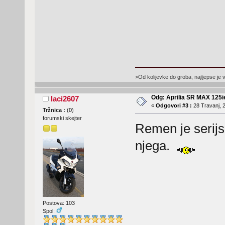
>Od kolijevke do groba, najljepse je 
Odg: Aprilia SR MAX 125
laci2607
«
Odgovori #3 :
28 Travanj, 2
Tržnica :
(
0
)
forumski skejter
Remen je serijsk
njega.
Postova: 103
Spol: