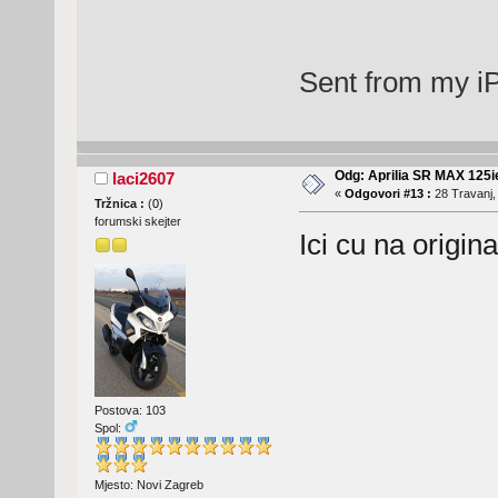
Sent from my i
Odg: Aprilia SR MAX 125
laci2607
«
Odgovori #13 :
28 Travanj,
Tržnica :
(
0
)
forumski skejter
Ici cu na origin
Postova: 103
Spol:
Mjesto: Novi Zagreb