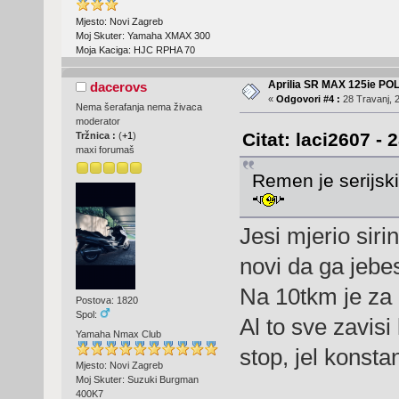
Mjesto: Novi Zagreb
Moj Skuter: Yamaha XMAX 300
Moja Kaciga: HJC RPHA 70
Aprilia SR MAX 125ie PO
dacerovs
«
Odgovori #4 :
28 Travanj, 2
Nema šerafanja nema živaca
moderator
Citat: laci2607 - 
Tržnica :
(
+1
)
maxi forumaš
Remen je serijski
Jesi mjerio sir
novi da ga jebe
Na 10tkm je za 
Postova: 1820
Spol:
Al to sve zavis
Yamaha Nmax Club
stop, jel konsta
Mjesto: Novi Zagreb
Moj Skuter: Suzuki Burgman
400K7