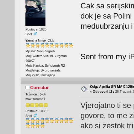
Cak sa serijski
dok je sa Polini
meduubrzanju i 
Postova: 1820
Spol:
Yamaha Nmax Club
Mjesto: Novi Zagreb
Sent from my i
Moj Skuter: Suzuki Burgman
400K7
Moja Kaciga: Schuberth R2
MojSetup: Skoro serijala
MojSpuh: Kromirjanji
Odg: Aprilia SR MAX 125
Corector
«
Odgovori #2 :
28 Travanj, 2
Tržnica :
(
+8
)
maxi forumaš
Vjerojatno ti s
Postova: 10852
govore, to me z
Spol:
ako si zestok tr