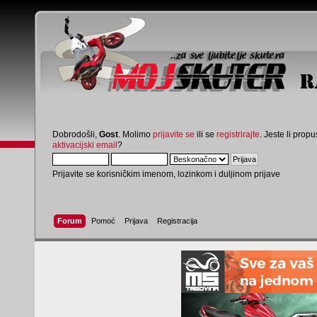
Dobrodošli,
Gost
. Molimo
prijavite se
ili se
registrirajte
. Jeste li propus
aktivacijski email
?
Prijavite se korisničkim imenom, lozinkom i duljinom prijave
Forum
Pomoć
Prijava
Registracija