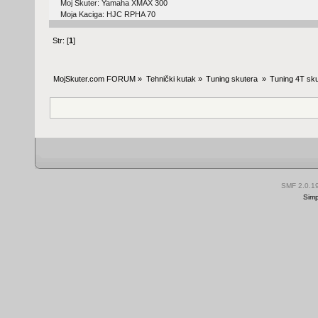
Moj Skuter: Yamaha XMAX 300
Moja Kaciga: HJC RPHA 70
Str: [
1
]
MojSkuter.com FORUM
»
Tehnički kutak
»
Tuning skutera 
»
Tuning 4T sku
SMF 2.0.1
Simp