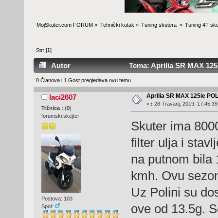
MojSkuter.com FORUM
»
Tehnički kutak
»
Tuning skutera 
»
Tuning 4T sku
Str: [
1
]
Autor
Tema: Aprilia SR MAX 125
0 Članova i 1 Gost pregledava ovu temu.
Aprilia SR MAX 125ie PO
laci2607
«
:
28 Travanj, 2019, 17:45:39
Tržnica :
(
0
)
forumski skejter
Skuter ima 8000
filter ulja i sta
na putnom bila 1
kmh. Ovu sezon
Uz Polini su dos
Postova: 103
ove od 13.5g. Se
Spol: