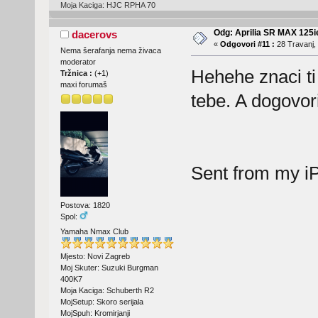
Moja Kaciga: HJC RPHA 70
Odg: Aprilia SR MAX 125
dacerovs
«
Odgovori #11 :
28 Travanj, 
Nema šerafanja nema živaca
moderator
Hehehe znaci ti
Tržnica :
(
+1
)
maxi forumaš
tebe. A dogovo
Sent from my i
Postova: 1820
Spol:
Yamaha Nmax Club
Mjesto: Novi Zagreb
Moj Skuter: Suzuki Burgman
400K7
Moja Kaciga: Schuberth R2
MojSetup: Skoro serijala
MojSpuh: Kromirjanji