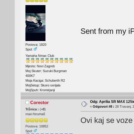
Sent from my i
Postova: 1820
Spol:
Yamaha Nmax Club
Mjesto: Novi Zagreb
Moj Skuter: Suzuki Burgman
400K7
Moja Kaciga: Schuberth R2
MojSetup: Skoro serijala
MojSpuh: Kromirjanji
Odg: Aprilia SR MAX 125
Corector
«
Odgovori #8 :
28 Travanj, 2
Tržnica :
(
+8
)
maxi forumaš
Ovi kaj se voze
Postova: 10852
Spol: