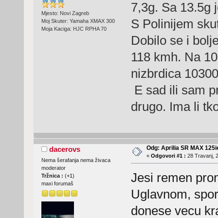
7,3g. Sa 13.5g j
Mjesto: Novi Zagreb
S Polinijem sku
Moj Skuter: Yamaha XMAX 300
Moja Kaciga: HJC RPHA 70
Dobilo se i bolj
118 kmh. Na 10
nizbrdica 10300
E sad ili sam p
drugo. Ima li tk
Odg: Aprilia SR MAX 125
dacerovs
«
Odgovori #1 :
28 Travanj, 2
Nema šerafanja nema živaca
moderator
Jesi remen pro
Tržnica :
(
+1
)
maxi forumaš
Uglavnom, sport
donese vecu kra