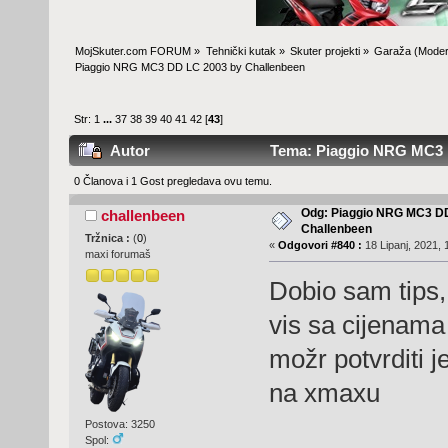
MojSkuter.com FORUM
»
Tehnički kutak
»
Skuter projekti
»
Garaža
(Moder
Piaggio NRG MC3 DD LC 2003 by Challenbeen
Str:
1
...
37
38
39
40
41
42
[
43
]
Autor
Tema: Piaggio NRG MC3 D
0 Članova i 1 Gost pregledava ovu temu.
Odg: Piaggio NRG MC3 D
challenbeen
Challenbeen
Tržnica :
(
0
)
«
Odgovori #840 :
18 Lipanj, 2021, 
maxi forumaš
Dobio sam tips,
vis sa cijenama
možr potvrditi 
na xmaxu
Postova: 3250
Spol: