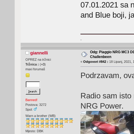
07.01.2021 sa 
and Blue boji, j
-
Odg: Piaggio NRG MC3 D
giannelli
Challenbeen
OPREZ na tržnici
«
Odgovori #842 :
18 Lipanj, 2021, 
Tržnica :
(
+3
)
maxi forumaš
Podrzavam, ova
Radio sam isto 
Banned!
NRG Power.
Postova: 3272
Spol:
Warn a brother (WB)
Mjesto: DBK