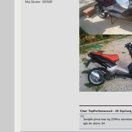
Moj Skuter: SR50R
Citat: TopPerfomance4 - 26 Siječanj
Serijski phva ima taj 209ha atomize
iglu,ler diznu 34