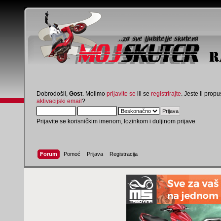
Dobrodošli,
Gost
. Molimo
prijavite se
ili se
registrirajte
. Jeste li propus
aktivacijski email
?
Prijavite se korisničkim imenom, lozinkom i duljinom prijave
Forum
Pomoć
Prijava
Registracija