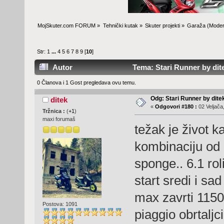
MojSkuter.com FORUM
»
Tehnički kutak
»
Skuter projekti
»
Garaža
(Moder
Str:
1
...
4
5
6
7
8
9
[
10
]
Autor
Tema: Stari Runner by dite
0 Članova i 1 Gost pregledava ovu temu.
Odg: Stari Runner by dite
ditek
«
Odgovori #180 :
02 Veljača
Tržnica :
(
+1
)
maxi forumaš
težak je život k
kombinaciju od 
sponge.. 6.1 roli
start sredi i sa
max zavrti 1150
Postova: 1091
piaggio obrtalj