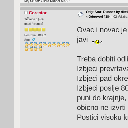
Moj Skuter: Gilera Runner 50 SP
Odg: Stari Runner by dite
Corector
«
Odgovori #184 :
02 Veljača
Tržnica :
(
+8
)
maxi forumaš
Ovac i novac je
Postova: 10852
javi
Spol:
Treba dobiti odl
Izbjeci prevrta
Izbjeci pad okre
Izbjeci poslje 8
puni do krajnje,
obicno ne izvrti
Postici visoku k