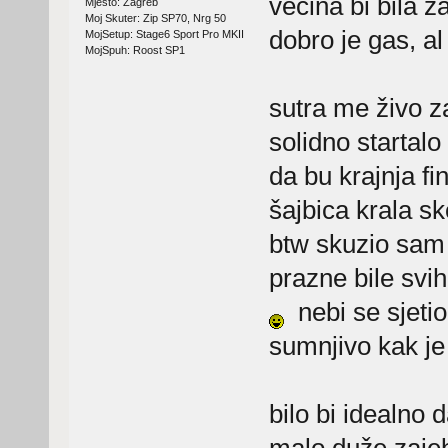
vecina bi bila z
Mjesto: Zagreb
Moj Skuter: Zip SP70, Nrg 50
dobro je gas, a
MojSetup: Stage6 Sport Pro MKII
MojSpuh: Roost SP1
sutra me živo za
solidno startalo
da bu krajnja fi
šajbica krala sk
btw skuzio sam 
prazne bile svih
nebi se sjetio 
sumnjivo kak j
bilo bi idealno