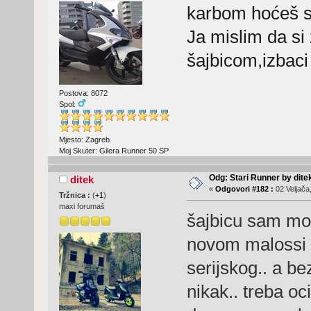
karbom hoćeš s
Ja mislim da si 
šajbicom,izbaci 
Postova: 8072
Spol:
Mjesto: Zagreb
Moj Skuter: Gilera Runner 50 SP
Odg: Stari Runner by dite
ditek
«
Odgovori #182 :
02 Veljača
Tržnica :
(
+1
)
maxi forumaš
šajbicu sam mor
novom malossi s
serijskog.. a be
nikak.. treba oc