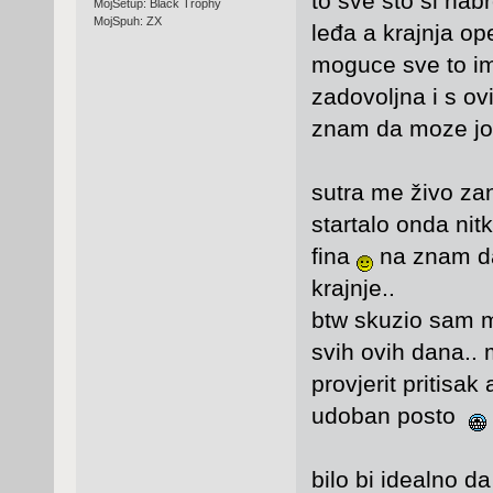
to sve sto si na
MojSetup: Black Trophy
MojSpuh: ZX
leđa a krajnja op
moguce sve to ima
zadovoljna i s ovi
znam da moze jo
sutra me živo zan
startalo onda nit
fina
na znam da 
krajnje..
btw skuzio sam m
svih ovih dana.. 
provjerit pritisak
udoban posto
bilo bi idealno 