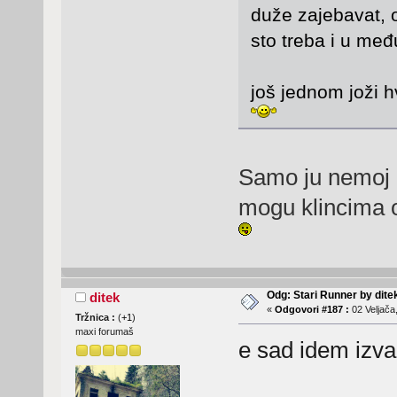
duže zajebavat, 
sto treba i u m
još jednom joži h
Samo ju nemoj r
mogu klincima o
Odg: Stari Runner by dite
ditek
«
Odgovori #187 :
02 Veljača
Tržnica :
(
+1
)
maxi forumaš
e sad idem izva