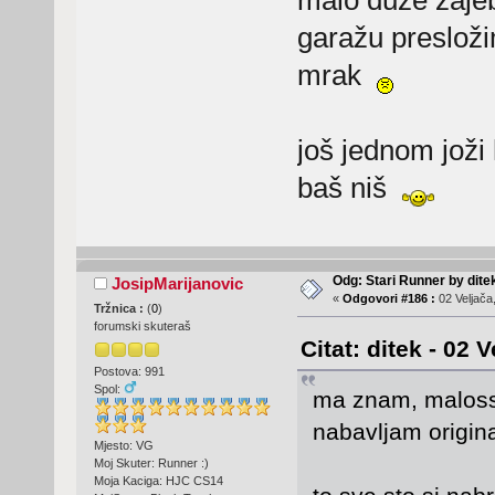
malo duže zaje
garažu preslož
mrak
još jednom joži
baš niš
Odg: Stari Runner by dite
JosipMarijanovic
«
Odgovori #186 :
02 Veljača
Tržnica :
(
0
)
forumski skuteraš
Citat: ditek - 02 
Postova: 991
Spol:
ma znam, malossi
nabavljam original
Mjesto: VG
Moj Skuter: Runner :)
Moja Kaciga: HJC CS14