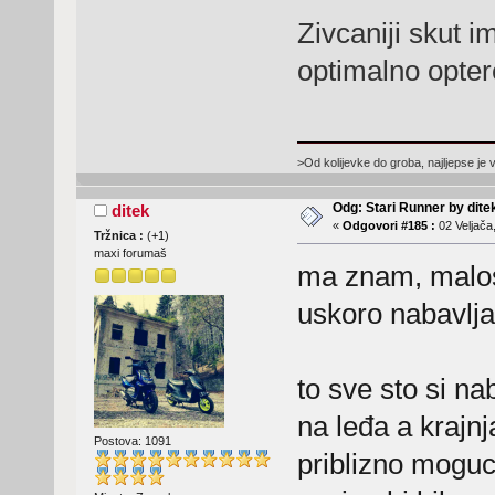
Zivcaniji skut i
optimalno opter
>Od kolijevke do groba, najljepse je 
Odg: Stari Runner by dite
ditek
«
Odgovori #185 :
02 Veljača
Tržnica :
(
+1
)
maxi forumaš
ma znam, malos
uskoro nabavljam
to sve sto si n
na leđa a krajn
Postova: 1091
priblizno moguc