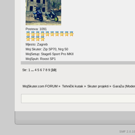
Postova: 1091
Mjesto: Zagreb
Moj Skuter: Zip SP70, Nrg 50
MojSetup: Stage6 Sport Pro MKII
MojSpuh: Roost SP1
Str:
1
...
4
5
6
7
8
9
[
10
]
MojSkuter.com FORUM
»
Tehnički kutak
»
Skuter projekti
»
Garaža
(Moder
SMF 2.0.1