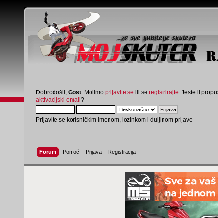
Dobrodošli,
Gost
. Molimo
prijavite se
ili se
registrirajte
. Jeste li propus
aktivacijski email
?
Prijavite se korisničkim imenom, lozinkom i duljinom prijave
Forum
Pomoć
Prijava
Registracija