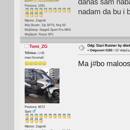
danas sam nabac
Postova: 1091
nadam da bu i be
Mjesto: Zagreb
Moj Skuter: Zip SP70, Nrg 50
MojSetup: Stage6 Sport Pro MKII
MojSpuh: Roost SP1
Odg: Stari Runner by dite
Tomi_ZG
«
Odgovori #183 :
02 Veljača
Tržnica :
(
+3
)
maxi forumaš
Ma j#bo maloosi
Postova: 8072
Spol:
Mjesto: Zagreb