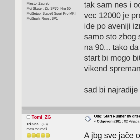
tak sam nes i o
Mjesto: Zagreb
Moj Skuter: Zip SP70, Nrg 50
vec 12000 je pre
MojSetup: Stage6 Sport Pro MKII
MojSpuh: Roost SP1
ide po aveniji 
samo sto zbog s
na 90... tako da
start bi mogo bi
vikend sprem
sad bi najradij
Odg: Stari Runner by dite
Tomi_ZG
«
Odgovori #181 :
02 Veljača
Tržnica :
(
+3
)
maxi forumaš
A jbg sve jače 