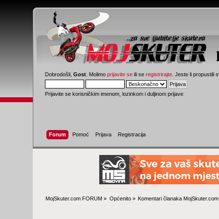
Dobrodošli,
Gost
. Molimo
prijavite se
ili se
registrirajte
. Jeste li propustili 
Prijavite se korisničkim imenom, lozinkom i duljinom prijave
Forum
Pomoć
Prijava
Registracija
MojSkuter.com FORUM
»
Općenito
»
Komentari članaka MojSkuter.com