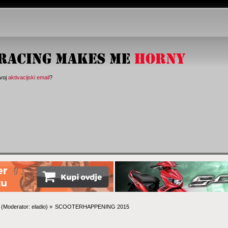
svoj
aktivacijski email
?
(Moderator:
eladio
) »
SCOOTERHAPPENING 2015