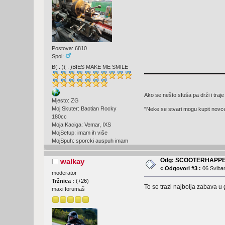
Postova: 6810
Spol:
B( . )( . )BIES MAKE ME SMILE
Ako se nešto sfuša pa drži i traje
Mjesto: ZG
Moj Skuter: Baotian Rocky
"Neke se stvari mogu kupit novc
180cc
Moja Kaciga: Vemar, IXS
MojSetup: imam ih više
MojSpuh: sporcki auspuh imam
Odg: SCOOTERHAPPE
walkay
«
Odgovori #3 :
06 Sviban
moderator
Tržnica :
(
+26
)
To se trazi najbolja zabava u 
maxi forumaš