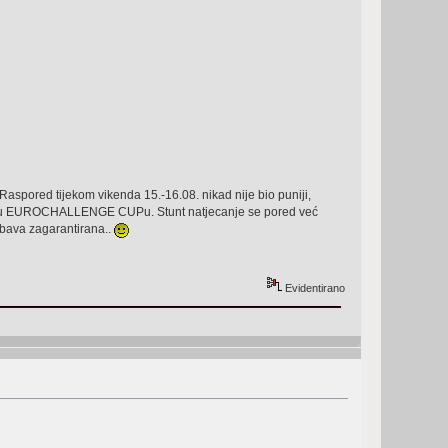
spored tijekom vikenda 15.-16.08. nikad nije bio puniji,
omosi u EUROCHALLENGE CUPu. Stunt natjecanje se pored već
bava zagarantirana..
Evidentirano