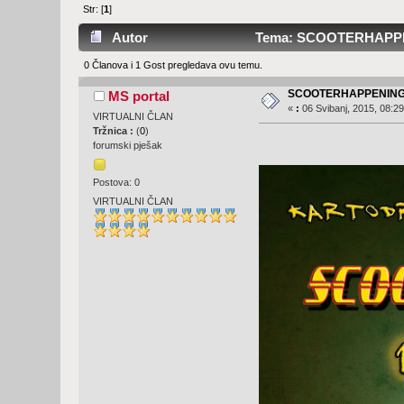
Str: [
1
]
Autor
Tema: SCOOTERHAPPENI
0 Članova i 1 Gost pregledava ovu temu.
SCOOTERHAPPENING
MS portal
«
:
06 Svibanj, 2015, 08:29
VIRTUALNI ČLAN
Tržnica :
(
0
)
forumski pješak
Postova: 0
VIRTUALNI ČLAN