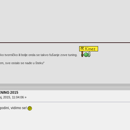
 ko tvorničko ili bolje onda se takvo fušanje zove tuning.
em, sve ostalo se nađe u šteku"
NING 2015
j, 2015, 11:04:06 »
godini, vidimo se!