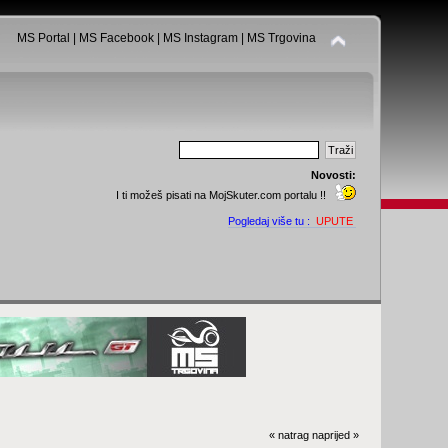
MS Portal
|
MS Facebook
|
MS Instagram
|
MS Trgovina
Novosti:
I ti možeš pisati na MojSkuter.com portalu !!
Pogledaj više tu :
UPUTE
« natrag
naprijed »