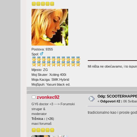
Postova: 9355
Spol:
Mi ništa ne obećavamo, i to ispu
Mjesto: ZG
Moj Skuter: Xciting 400i
Moja Kaciga: SMK Hybrid
MojSpuh: Yasuni black ed.
Odg: SCOOTERHAPPE
zvonkec92
«
Odgovori #2 :
06 Sviban
GY6 doctor <3 ---> Forumski
strugar &
tradicionalno kao i prosle godi
moderator
Tržnica :
(
+26
)
maxi forumaš