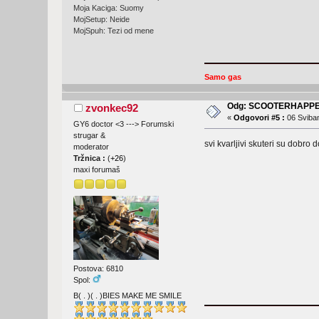
Moja Kaciga: Suomy
MojSetup: Neide
MojSpuh: Tezi od mene
Samo gas
Odg: SCOOTERHAPPE
zvonkec92
«
Odgovori #5 :
06 Sviban
GY6 doctor <3 ---> Forumski
strugar &
svi kvarljivi skuteri su dobro 
moderator
Tržnica :
(
+26
)
maxi forumaš
Postova: 6810
Spol:
B( . )( . )BIES MAKE ME SMILE