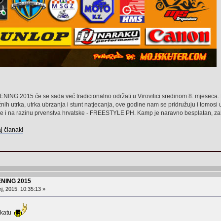
 2015 će se sada već tradicionalno održati u Virovitici sredinom 8. mjeseca. Ra
žnih utrka, utrka ubrzanja i stunt natjecanja, ove godine nam se pridružuju i t
e i na razinu prvenstva hrvatske - FREESTYLE PH. Kamp je naravno besplatan, za
aj članak!
NING 2015
j, 2015, 10:35:13 »
lakatu