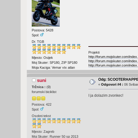
Postova: 5428
Spol:
Dr. TGB
Projekti
http://forum.mojskuter.com/index
Mjesto: Osijek
http://forum.mojskuter.com/index
Moj Skuter: SP180, ZIP SP180
http://forum.mojskuter.com/index
Moja Kaciga: Vemar vtx atlan
Odg: SCOOTERHAPPE
suni
«
Odgovori #4 :
06 Sviban
Tržnica :
(
0
)
forumski biciklist
I ja dolazim zvonkec!
Postova: 422
Spol:
Osobni tekst
Mjesto: Zagreb
Moj Skuter: Runner 50 sp 2013