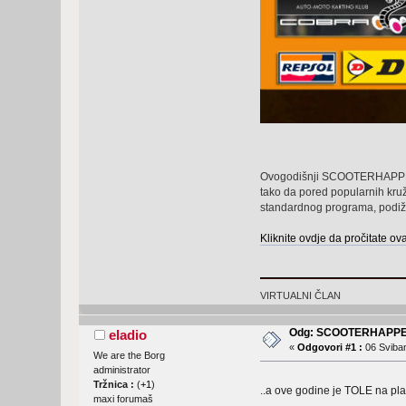
Ovogodišnji SCOOTERHAPPENING
tako da pored popularnih kru
standardnog programa, podiž
Kliknite ovdje da pročitate ov
VIRTUALNI ČLAN
Odg: SCOOTERHAPPE
eladio
«
Odgovori #1 :
06 Sviban
We are the Borg
administrator
Tržnica :
(
+1
)
..a ove godine je TOLE na p
maxi forumaš