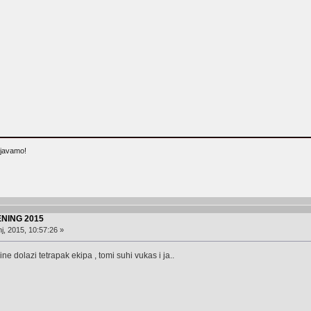
njavamo!
NING 2015
j, 2015, 10:57:26 »
ne dolazi tetrapak ekipa , tomi suhi vukas i ja..