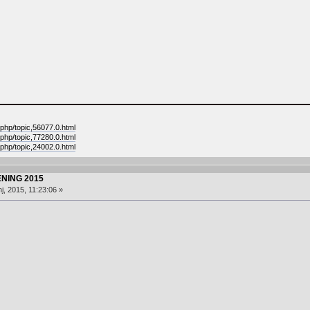
.php/topic,56077.0.html
.php/topic,77280.0.html
.php/topic,24002.0.html
NING 2015
j, 2015, 11:23:06 »