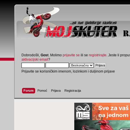
Dobrodošli,
Gost
. Molimo
prijavite se
ili se
registrirajte
. Jeste li propus
aktivacijski email
?
Prijavite se korisničkim imenom, lozinkom i duljinom prijave
Forum
Pomoć
Prijava
Registracija