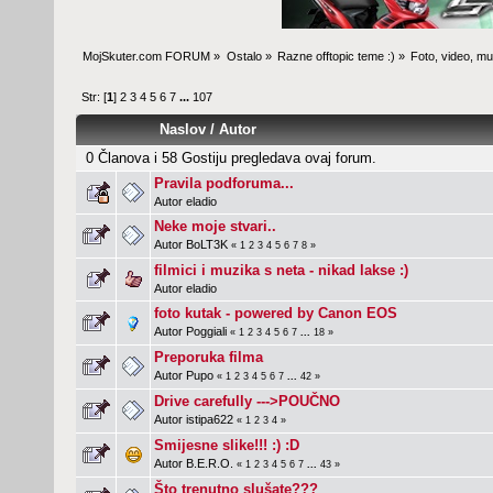
MojSkuter.com FORUM
»
Ostalo
»
Razne offtopic teme :)
»
Foto, video, mus
Str: [
1
]
2
3
4
5
6
7
...
107
Naslov
/
Autor
0 Članova i 58 Gostiju pregledava ovaj forum.
Pravila podforuma...
Autor
eladio
Neke moje stvari..
Autor
BoLT3K
«
1
2
3
4
5
6
7
8
»
filmici i muzika s neta - nikad lakse :)
Autor
eladio
foto kutak - powered by Canon EOS
Autor
Poggiali
«
1
2
3
4
5
6
7
...
18
»
Preporuka filma
Autor
Pupo
«
1
2
3
4
5
6
7
...
42
»
Drive carefully --->POUČNO
Autor
istipa622
«
1
2
3
4
»
Smijesne slike!!! :) :D
Autor
B.E.R.O.
«
1
2
3
4
5
6
7
...
43
»
Što trenutno slušate???