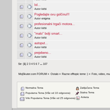
lol...
Autor
kirbi
Pogledajte ovu golčinu!!!
Autor
enigma
profesionalni trgači motora...
Autor
kirbi
"malo" bolji smart...
Autor
kirbi
autoput...
Autor
kirbi
prejebeno...
Autor
kirbi
Str: [
1
]
2
3
4
5
6
7
...
107
MojSkuter.com FORUM
»
Ostalo
»
Razne offtopic teme :)
»
Foto, video, mus
Normalna Tema
Zaključana Tema
Stalna Tema
Popularna Tema (Više od 10 odgovora)
Anketa
Vrlo Popularna Tema (Više od 25 odgovora)