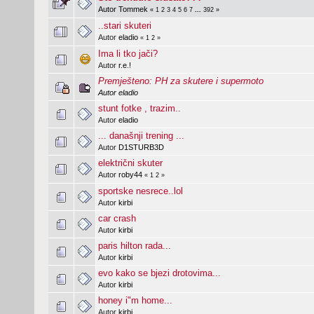
Autor
Tommek
«
1
2
3
4
5
6
7
...
392
»
..stari skuteri
Autor
eladio
«
1
2
»
Ima li tko jači?
Autor
r.e.!
Premješteno: PH za skutere i supermoto
Autor
eladio
stunt fotke , trazim..
Autor
eladio
... današnji trening ...
Autor
D1STURB3D
električni skuter
Autor
roby44
«
1
2
»
sportske nesrece..lol
Autor
kirbi
car crash
Autor
kirbi
paris hilton rada...
Autor
kirbi
evo kako se bjezi drotovima...
Autor
kirbi
honey i"m home...
Autor
kirbi