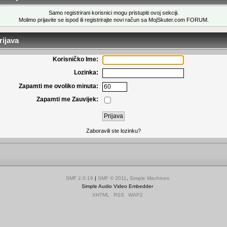
Samo registrirani korisnici mogu pristupiti ovoj sekciji.
Molimo prijavite se ispod ili
registrirajte novi račun
sa MojSkuter.com FORUM.
ijava
Korisničko Ime:
Lozinka:
Zapamti me ovoliko minuta:
Zapamti me Zauvijek:
Zaboravili ste lozinku?
SMF 2.0.19
|
SMF © 2011
,
Simple Machines
Simple Audio Video Embedder
XHTML
RSS
WAP2