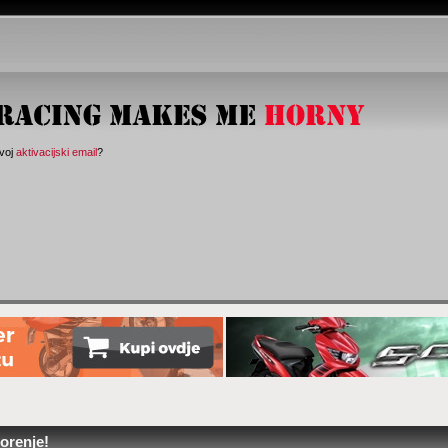
svoj
aktivacijski email
?
orenje!