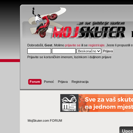
Dobrodošli,
Gost
. Molimo
prijavite se
ili se
registrirajte
. Jeste li propustili 
Prijavite se korisničkim imenom, lozinkom i duljinom prijave
Forum
Pomoć
Prijava
Registracija
MojSkuter.com FORUM
Upoz