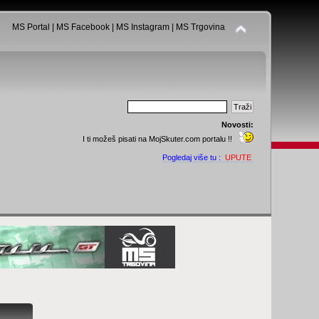
MS Portal
|
MS Facebook
|
MS Instagram
|
MS Trgovina
Novosti:
I ti možeš pisati na MojSkuter.com portalu !!
Pogledaj više tu :
UPUTE