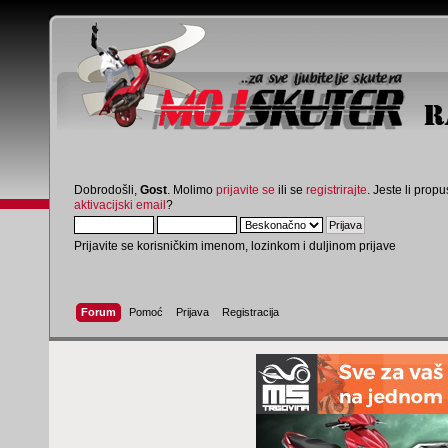
Dobrodošli,
Gost
. Molimo
prijavite se
ili se
registrirajte
. Jeste li propus
aktivacijski email
?
Prijavite se korisničkim imenom, lozinkom i duljinom prijave
Forum
Pomoć
Prijava
Registracija