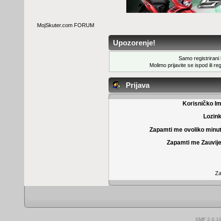
MojSkuter.com FORUM
Upozorenje!
Samo registrirani k
Molimo prijavite se ispod ili
reg
Prijava
Korisničko I
Lozin
Zapamti me ovoliko minu
Zapamti me Zauvije
Za
SMF 2.0.1