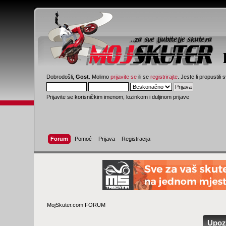
Dobrodošli,
Gost
. Molimo
prijavite se
ili se
registrirajte
. Jeste li propustili 
Prijavite se korisničkim imenom, lozinkom i duljinom prijave
Forum
Pomoć
Prijava
Registracija
MojSkuter.com FORUM
Upoz