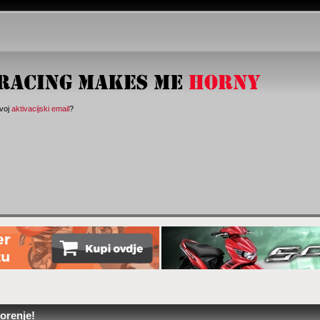
svoj
aktivacijski email
?
orenje!