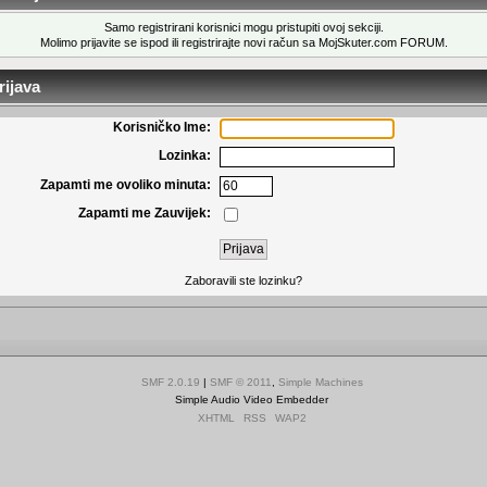
Samo registrirani korisnici mogu pristupiti ovoj sekciji.
Molimo prijavite se ispod ili
registrirajte novi račun
sa MojSkuter.com FORUM.
ijava
Korisničko Ime:
Lozinka:
Zapamti me ovoliko minuta:
Zapamti me Zauvijek:
Zaboravili ste lozinku?
SMF 2.0.19
|
SMF © 2011
,
Simple Machines
Simple Audio Video Embedder
XHTML
RSS
WAP2