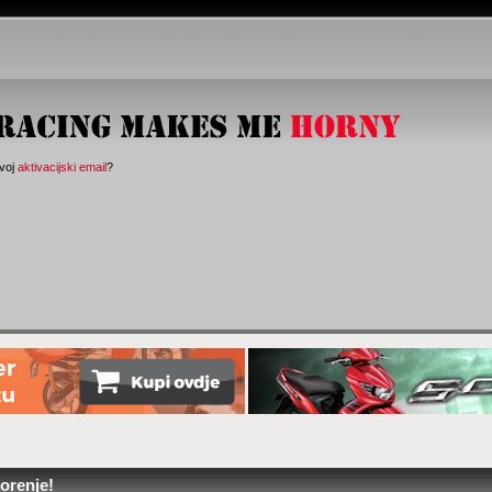
svoj
aktivacijski email
?
orenje!