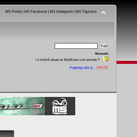
MS Portal
|
MS Facebook
|
MS Instagram
|
MS Trgovina
Novosti:
I ti možeš pisati na MojSkuter.com portalu !!
Pogledaj više tu :
UPUTE