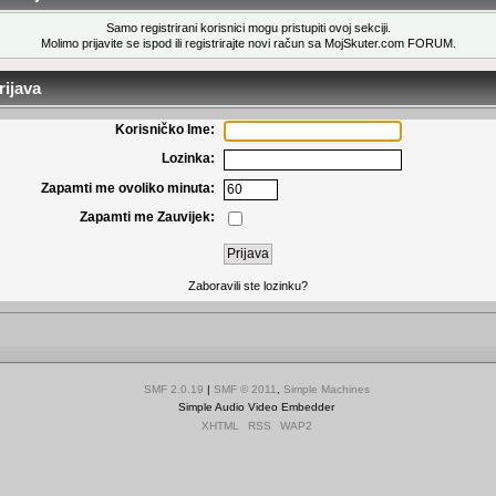
Samo registrirani korisnici mogu pristupiti ovoj sekciji.
Molimo prijavite se ispod ili
registrirajte novi račun
sa MojSkuter.com FORUM.
ijava
Korisničko Ime:
Lozinka:
Zapamti me ovoliko minuta:
Zapamti me Zauvijek:
Zaboravili ste lozinku?
SMF 2.0.19
|
SMF © 2011
,
Simple Machines
Simple Audio Video Embedder
XHTML
RSS
WAP2