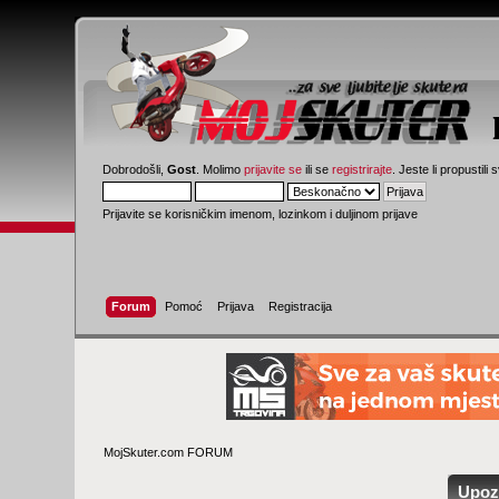
Dobrodošli,
Gost
. Molimo
prijavite se
ili se
registrirajte
. Jeste li propustili 
Prijavite se korisničkim imenom, lozinkom i duljinom prijave
Forum
Pomoć
Prijava
Registracija
MojSkuter.com FORUM
Upoz