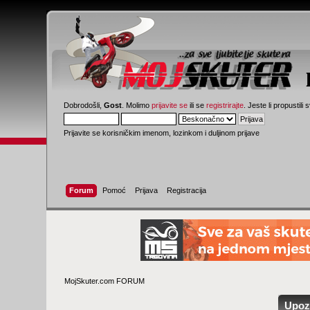
Dobrodošli,
Gost
. Molimo
prijavite se
ili se
registrirajte
. Jeste li propustili 
Prijavite se korisničkim imenom, lozinkom i duljinom prijave
Forum
Pomoć
Prijava
Registracija
MojSkuter.com FORUM
Upoz