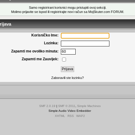
Samo registrirani korisnici mogu pristupiti ovoj sekciji.
Molimo prijavite se ispod ili
registrirajte novi račun
sa MojSkuter.com FORUM.
ijava
Korisničko Ime:
Lozinka:
Zapamti me ovoliko minuta:
Zapamti me Zauvijek:
Zaboravili ste lozinku?
SMF 2.0.19
|
SMF © 2011
,
Simple Machines
Simple Audio Video Embedder
XHTML
RSS
WAP2