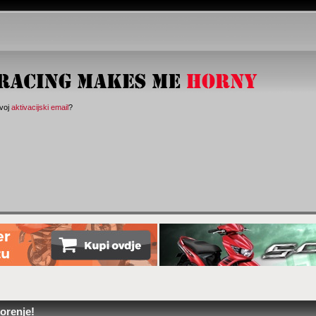
svoj
aktivacijski email
?
orenje!