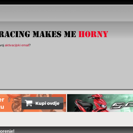
svoj
aktivacijski email
?
orenje!