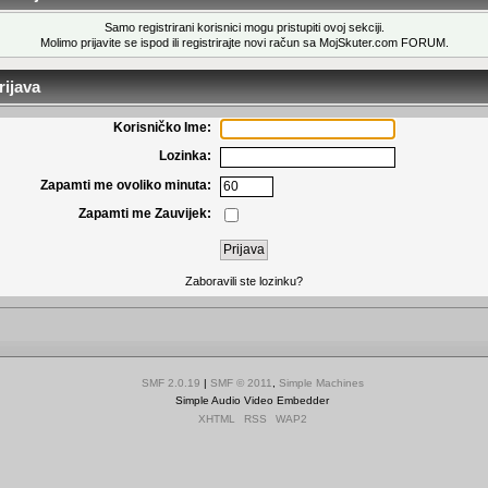
Samo registrirani korisnici mogu pristupiti ovoj sekciji.
Molimo prijavite se ispod ili
registrirajte novi račun
sa MojSkuter.com FORUM.
ijava
Korisničko Ime:
Lozinka:
Zapamti me ovoliko minuta:
Zapamti me Zauvijek:
Zaboravili ste lozinku?
SMF 2.0.19
|
SMF © 2011
,
Simple Machines
Simple Audio Video Embedder
XHTML
RSS
WAP2