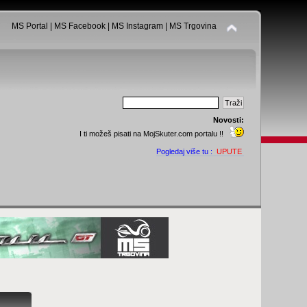
MS Portal
|
MS Facebook
|
MS Instagram
|
MS Trgovina
Novosti:
I ti možeš pisati na MojSkuter.com portalu !!
Pogledaj više tu :
UPUTE