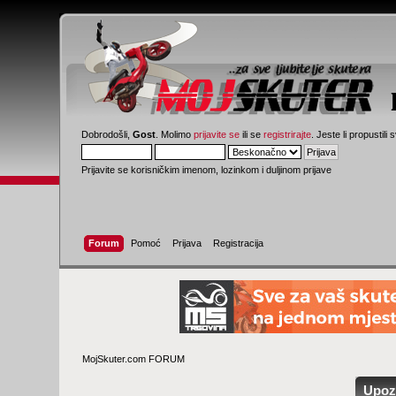
Dobrodošli,
Gost
. Molimo
prijavite se
ili se
registrirajte
. Jeste li propustili 
Prijavite se korisničkim imenom, lozinkom i duljinom prijave
Forum
Pomoć
Prijava
Registracija
MojSkuter.com FORUM
Upoz