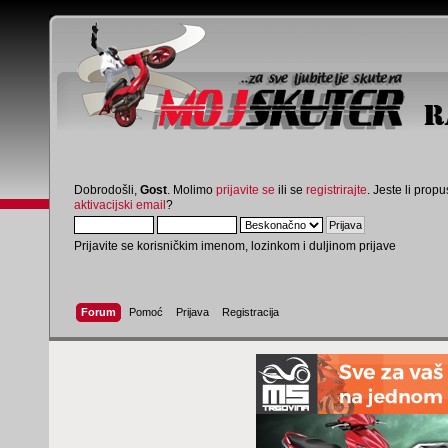
Dobrodošli,
Gost
. Molimo
prijavite se
ili se
registrirajte
. Jeste li propus
aktivacijski email
?
Prijavite se korisničkim imenom, lozinkom i duljinom prijave
Forum
Pomoć
Prijava
Registracija