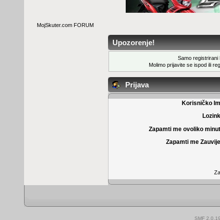
MojSkuter.com FORUM
Upozorenje!
Samo registrirani k
Molimo prijavite se ispod ili
reg
Prijava
Korisničko I
Lozin
Zapamti me ovoliko minu
Zapamti me Zauvije
Za
SMF 2.0.1