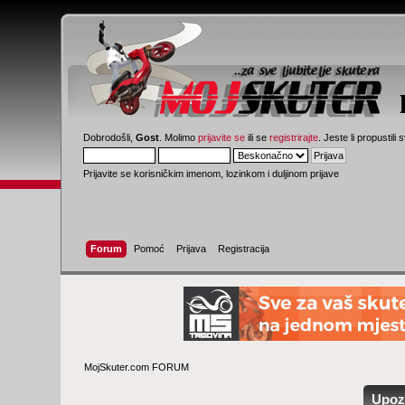
Dobrodošli,
Gost
. Molimo
prijavite se
ili se
registrirajte
. Jeste li propustili 
Prijavite se korisničkim imenom, lozinkom i duljinom prijave
Forum
Pomoć
Prijava
Registracija
MojSkuter.com FORUM
Upoz