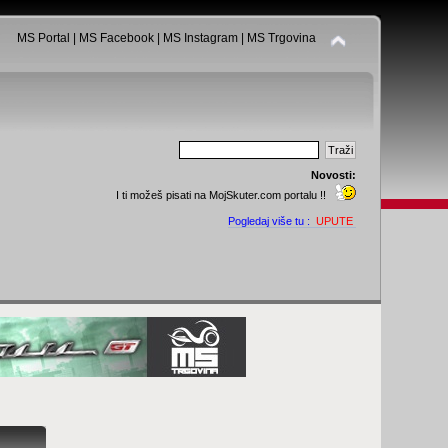
MS Portal
|
MS Facebook
|
MS Instagram
|
MS Trgovina
Novosti:
I ti možeš pisati na MojSkuter.com portalu !!
Pogledaj više tu :
UPUTE