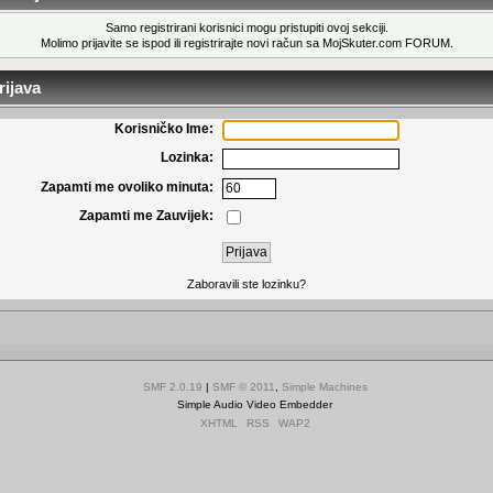
Samo registrirani korisnici mogu pristupiti ovoj sekciji.
Molimo prijavite se ispod ili
registrirajte novi račun
sa MojSkuter.com FORUM.
ijava
Korisničko Ime:
Lozinka:
Zapamti me ovoliko minuta:
Zapamti me Zauvijek:
Zaboravili ste lozinku?
SMF 2.0.19
|
SMF © 2011
,
Simple Machines
Simple Audio Video Embedder
XHTML
RSS
WAP2