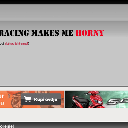
svoj
aktivacijski email
?
orenje!