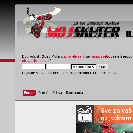
Dobrodošli,
Gost
. Molimo
prijavite se
ili se
registrirajte
. Jeste li propus
aktivacijski email
?
Prijavite se korisničkim imenom, lozinkom i duljinom prijave
Forum
Pomoć
Prijava
Registracija