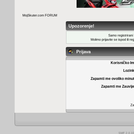
MojSkuter.com FORUM
Upozorenje!
Samo registrirani k
Molimo prijavite se ispod ili
reg
Prijava
Korisničko I
Lozin
Zapamti me ovoliko minu
Zapamti me Zauvije
Za
SMF 2.0.1