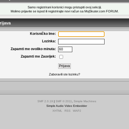
Samo registrirani korisnici mogu pristupiti ovoj sekciji.
Molimo prijavite se ispod ili
registrirajte novi račun
sa MojSkuter.com FORUM.
ijava
Korisničko Ime:
Lozinka:
Zapamti me ovoliko minuta:
Zapamti me Zauvijek:
Zaboravili ste lozinku?
SMF 2.0.19
|
SMF © 2011
,
Simple Machines
Simple Audio Video Embedder
XHTML
RSS
WAP2