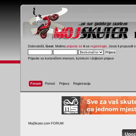
Dobrodošli,
Gost
. Molimo
prijavite se
ili se
registrirajte
. Jeste li propustili 
Prijavite se korisničkim imenom, lozinkom i duljinom prijave
Forum
Pomoć
Prijava
Registracija
MojSkuter.com FORUM
Upoz