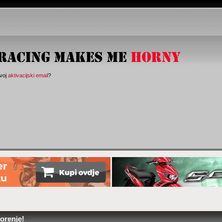
svoj
aktivacijski email
?
orenje!