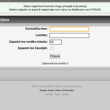
Samo registrirani korisnici mogu pristupiti ovoj sekciji.
Molimo prijavite se ispod ili
registrirajte novi račun
sa MojSkuter.com FORUM.
ijava
Korisničko Ime:
Lozinka:
Zapamti me ovoliko minuta:
Zapamti me Zauvijek:
Zaboravili ste lozinku?
SMF 2.0.19
|
SMF © 2011
,
Simple Machines
Simple Audio Video Embedder
XHTML
RSS
WAP2