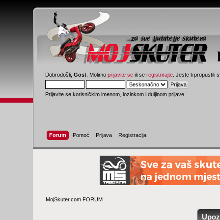
Dobrodošli,
Gost
. Molimo
prijavite se
ili se
registrirajte
. Jeste li propustili 
Prijavite se korisničkim imenom, lozinkom i duljinom prijave
Forum
Pomoć
Prijava
Registracija
MojSkuter.com FORUM
Upoz