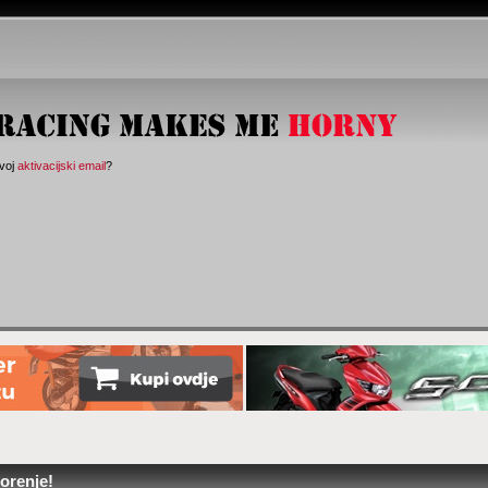
svoj
aktivacijski email
?
orenje!